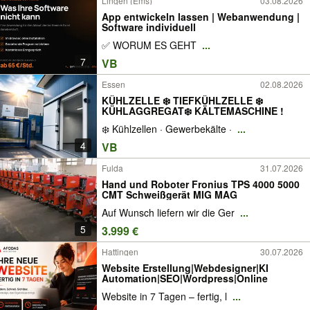
Lingen (Ems)
03.08.2026
App entwickeln lassen | Webanwendung |
Software individuell
✅ WORUM ES GEHT
...
7
VB
Essen
02.08.2026
KÜHLZELLE ❄️ TIEFKÜHLZELLE ❄️
KÜHLAGGREGAT❄️ KÄLTEMASCHINE !
❄️ Kühlzellen · Gewerbekälte ·
...
4
VB
Fulda
31.07.2026
Hand und Roboter Fronius TPS 4000 5000
CMT Schweißgerät MIG MAG
Auf Wunsch liefern wir die Ger
...
5
3.999 €
Hattingen
30.07.2026
Website Erstellung|Webdesigner|KI
Automation|SEO|Wordpress|Online
Website in 7 Tagen – fertig, l
...