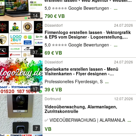
designen Bau - Onlineshop - Internetseite
5,0 ⭐⭐⭐⭐⭐ Google Bewertungen ·
...
- Webdesign mit Logo Erstellung -
Homepages SEO Optimierung - Facebook
14
790 € VB
Düsseldorf
24.07.2026
Firmenlogo erstellen lassen · Vektorgrafik
& EPS vom Designer · Logoerstellung,
Flyer oder Visitenkarten · Ihr Markenlogo ·
5,0 ⭐⭐⭐⭐⭐ Google Bewertungen ·
...
Express Logo Design · Profi Logodesign ·
Menükarten Briefpapier Stempel
37
69 € VB
Düsseldorf
24.07.2026
Speisekarte erstellen lassen - Menü
Visitenkarten - Flyer designen -
Speisekarte - Verpackungen - Flyerdesign
Professionelles Flyerdesign, S
...
- Briefpapier Design Banner Bauzaun
Türschilder Stempel mit Logo Schild PDF
17
39 € VB
Formular
Dortmund
12.07.2026
Videoüberwachung, Alarmanlagen,
Zutrittskontrolle
✅ VIDEOÜBERWACHUNG | ALARMANLA
...
7
VB