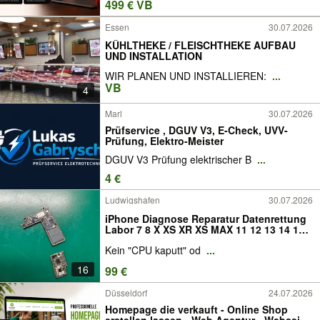
499 € VB
Essen
30.07.2026
KÜHLTHEKE / FLEISCHTHEKE AUFBAU
UND INSTALLATION
WIR PLANEN UND INSTALLIEREN:
...
VB
4
Marl
30.07.2026
Prüfservice , DGUV V3, E-Check, UVV-
Prüfung, Elektro-Meister
DGUV V3 Prüfung elektrischer B
...
4 €
Ludwigshafen
30.07.2026
iPhone Diagnose Reparatur Datenrettung
Labor 7 8 X XS XR XS MAX 11 12 13 14 15
16 Pro Max Mini
Kein "CPU kaputt" od
...
16
99 €
Düsseldorf
24.07.2026
Homepage die verkauft - Online Shop
erstellen lassen - Web Agentur - Webseite