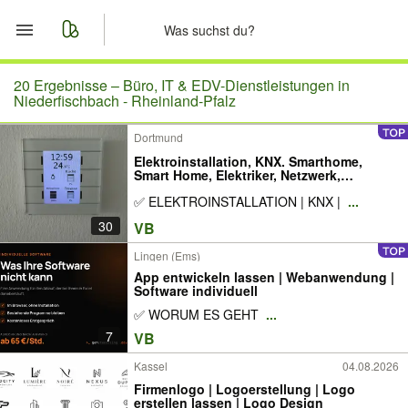
Start
20 Ergebnisse –
Büro, IT & EDV-Dienstleistungen in
Niederfischbach - Rheinland-Pfalz
Merkliste
Dortmund
Elektroinstallation, KNX. Smarthome,
Nachrichten
Smart Home, Elektriker, Netzwerk,
Serverschrank, Photovoltaik, Solar
✅ ELEKTROINSTALLATION | KNX |
...
Anzeige aufgeben
30
VB
Lingen (Ems)
App entwickeln lassen | Webanwendung |
Software individuell
✅ WORUM ES GEHT
...
7
VB
Kassel
04.08.2026
Firmenlogo | Logoerstellung | Logo
erstellen lassen | Logo Design