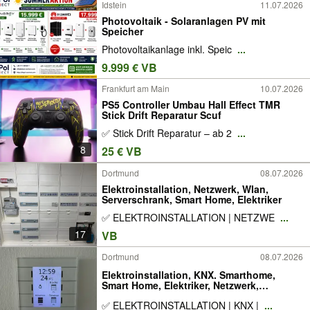
Idstein
11.07.2026
Photovoltaik - Solaranlagen PV mit
Speicher
Photovoltaikanlage inkl. Speic
...
9.999 € VB
Frankfurt am Main
10.07.2026
PS5 Controller Umbau Hall Effect TMR
Stick Drift Reparatur Scuf
✅ Stick Drift Reparatur – ab 2
...
8
25 € VB
Dortmund
08.07.2026
Elektroinstallation, Netzwerk, Wlan,
Serverschrank, Smart Home, Elektriker
✅ ELEKTROINSTALLATION | NETZWE
...
17
VB
Dortmund
08.07.2026
Elektroinstallation, KNX. Smarthome,
Smart Home, Elektriker, Netzwerk,
Serverschrank, Photovoltaik, Solar
✅ ELEKTROINSTALLATION | KNX |
...