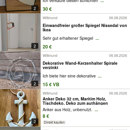
Ich verkaufe diesen schlichten
...
2
30 €
Wittmund
06.08.2026
Einwandfreier großer Spiegel Nissedal von
Ikea
Sehr gut erhaltener Spiegel
...
2
20 €
Wittmund
06.08.2026
Dekorative Wand-Kerzenhalter Spirale
verzinkt
Ich biete hier eine dekorative
...
2
15 € VB
Wittmund
06.08.2026
Anker Deko 32 cm, Maritim Holz,
Tischdeko, Deko zum authängen
Anker aus Holz, unbenutzt.
...
8 €
2
Direkt kaufen