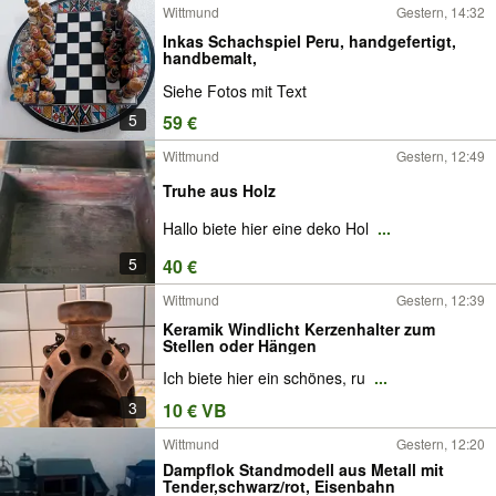
Wittmund
Gestern, 14:32
Inkas Schachspiel Peru, handgefertigt,
handbemalt,
Siehe Fotos mit Text
5
59 €
Wittmund
Gestern, 12:49
Truhe aus Holz
Hallo biete hier eine deko Hol
...
5
40 €
Wittmund
Gestern, 12:39
Keramik Windlicht Kerzenhalter zum
Stellen oder Hängen
Ich biete hier ein schönes, ru
...
3
10 € VB
Wittmund
Gestern, 12:20
Dampflok Standmodell aus Metall mit
Tender,schwarz/rot, Eisenbahn