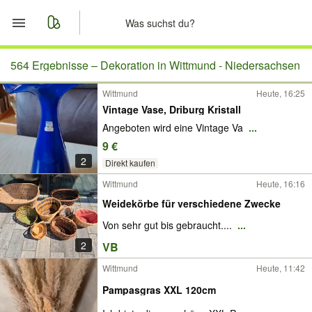
Start
564 Ergebnisse –
Dekoration in Wittmund - Niedersachsen
Wittmund
Heute, 16:25
Merkliste
Vintage Vase, Driburg Kristall
Angeboten wird eine Vintage Va
...
Nachrichten
9 €
2
Anzeige aufgeben
Direkt kaufen
Wittmund
Heute, 16:16
Weidekörbe für verschiedene Zwecke
Von sehr gut bis gebraucht....
...
2
VB
Wittmund
Heute, 11:42
Pampasgras XXL 120cm