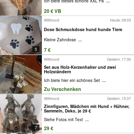
Ich biete dieses schöne XXL Pa
...
20 € VB
Wittmund
Heute, 09:03
Dose Schmuckdose hund hunde Tiere
Kleine Zahndose
...
5
7 €
Wittmund
Gestern, 17:30
Set aus Holz-Kerzenhalter und zwei
Holzständern
Ich biete hier ein schönes Set
...
Zu Verschenken
Wittmund
Gestern, 15:37
Zinnfiguren, Mädchen mit Hund + Hühner,
Sammeln, Deko, je 29 €
Siehe Fotos mit Text
...
7
29 €