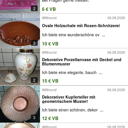
Bei Fragen gerne melden.
2
6 € VB
Wittmund
06.08.2026
Ovale Holzschale mit Rosen-Schnitzerei
Ich biete eine wunderschöne ov
...
3
10 € VB
Wittmund
06.08.2026
Dekorative Porzellanvase mit Deckel und
Blumenmuster
Ich biete eine elegante, bauch
...
2
15 € VB
Wittmund
06.08.2026
Dekorativer Kupferteller mit
geometrischem Muster!
Ich biete einen schönen, dekor
...
3
12 € VB
Wittmund
06.08.2026