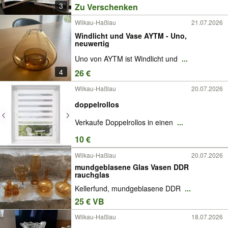
3
Zu Verschenken
Wilkau-Haßlau
21.07.2026
Windlicht und Vase AYTM - Uno,
neuwertig
Uno von AYTM ist Windlicht und
...
4
26 €
Wilkau-Haßlau
20.07.2026
doppelrollos
Verkaufe Doppelrollos in einen
...
10 €
Wilkau-Haßlau
20.07.2026
mundgeblasene Glas Vasen DDR
rauchglas
Kellerfund, mundgeblasene DDR
...
25 € VB
Wilkau-Haßlau
18.07.2026