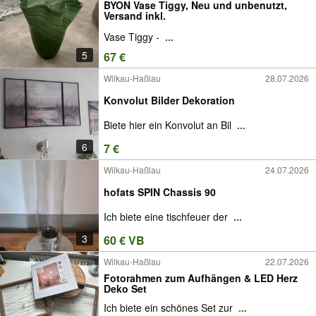
BYON Vase Tiggy, Neu und unbenutzt,
Versand inkl.
Vase Tiggy -
...
5
67 €
Wilkau-Haßlau
28.07.2026
Konvolut Bilder Dekoration
Biete hier ein Konvolut an Bil
...
6
7 €
Wilkau-Haßlau
24.07.2026
hofats SPIN Chassis 90
Ich biete eine tischfeuer der
...
3
60 € VB
Wilkau-Haßlau
22.07.2026
Fotorahmen zum Aufhängen & LED Herz
Deko Set
Ich biete ein schönes Set zur
...