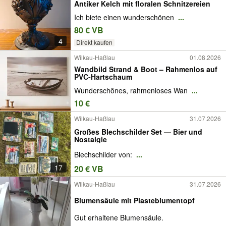
Antiker Kelch mit floralen Schnitzereien
Ich biete einen wunderschönen
...
80 € VB
4
Direkt kaufen
Wilkau-Haßlau
01.08.2026
​Wandbild Strand & Boot – Rahmenlos auf
PVC-Hartschaum
Wunderschönes, rahmenloses Wan
...
10 €
Wilkau-Haßlau
31.07.2026
Großes Blechschilder Set — Bier und
Nostalgie
Blechschilder von:
...
17
20 € VB
Wilkau-Haßlau
31.07.2026
Blumensäule mit Plasteblumentopf
Gut erhaltene Blumensäule.