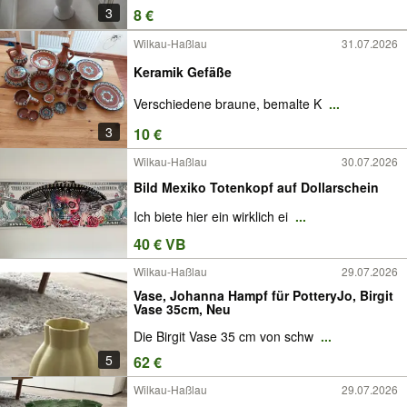
3
8 €
Wilkau-Haßlau
31.07.2026
Keramik Gefäße
Verschiedene braune, bemalte K
...
3
10 €
Wilkau-Haßlau
30.07.2026
Bild Mexiko Totenkopf auf Dollarschein
Ich biete hier ein wirklich ei
...
40 € VB
Wilkau-Haßlau
29.07.2026
Vase, Johanna Hampf für PotteryJo, Birgit
Vase 35cm, Neu
Die Birgit Vase 35 cm von schw
...
5
62 €
Wilkau-Haßlau
29.07.2026