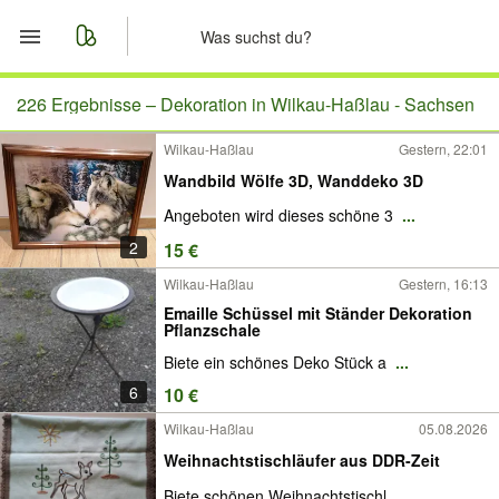
Start
226 Ergebnisse –
Dekoration in Wilkau-Haßlau - Sachsen
Wilkau-Haßlau
Gestern, 22:01
Merkliste
Wandbild Wölfe 3D, Wanddeko 3D
Nachrichten
Angeboten wird dieses schöne 3
...
2
15 €
Anzeige aufgeben
Wilkau-Haßlau
Gestern, 16:13
Emaille Schüssel mit Ständer Dekoration
Pflanzschale
Biete ein schönes Deko Stück a
...
6
10 €
Wilkau-Haßlau
05.08.2026
Weihnachtstischläufer aus DDR-Zeit
Biete schönen Weihnachtstischl
...