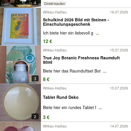
4
Direkt kaufen
Wilkau-Haßlau
16.07.2026
Schulkind 2026 Bild mit Steinen -
Einschulungsgeschenk
Ich biete hier ein liebevoll g
...
12 €
Wilkau-Haßlau
15.07.2026
True Joy Botanic Freshness Raumduft
80ml
Biete hier das Raumduftset Bot
...
3
8 €
Wilkau-Haßlau
15.07.2026
Tablet Rund Deko
Biete hier ein rundes Tablet f
...
2
3 €
Wilkau-Haßlau
14.07.2026