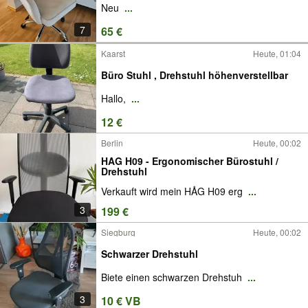
Neu
...
7
65 €
Kaarst
Heute, 01:04
Büro Stuhl , Drehstuhl höhenverstellbar
Hallo,
...
12 €
Berlin
Heute, 00:02
HAG H09 - Ergonomischer Bürostuhl /
Drehstuhl
Verkauft wird mein HÅG H09 erg
...
3
199 €
Siegburg
Heute, 00:02
Schwarzer Drehstuhl
Biete einen schwarzen Drehstuh
...
3
10 € VB