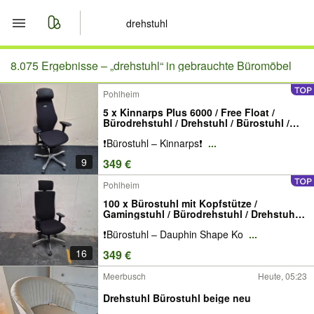
Start
8.075 Ergebnisse –
„drehstuhl“ in gebrauchte Büromöbel
Pohlheim
Merkliste
5 x Kinnarps Plus 6000 / Free Float /
Bürodrehstuhl / Drehstuhl / Bürostuhl /
Nachrichten
Büroeinrichtung / gebrauchte Büromöbel /
❗️Bürostuhl – Kinnarps❗️
...
Büroauflösung / Sitzmöbel
9
349 €
Anzeige aufgeben
Pohlheim
100 x Bürostuhl mit Kopfstütze /
Gamingstuhl / Bürodrehstuhl / Drehstuhl /
Dauphin Shape / Sitzmöbel / Büromöbel /
❗️Bürostuhl – Dauphin Shape Ko
...
Büro / Büroauflösung
16
349 €
Meerbusch
Heute, 05:23
Drehstuhl Bürostuhl beige neu