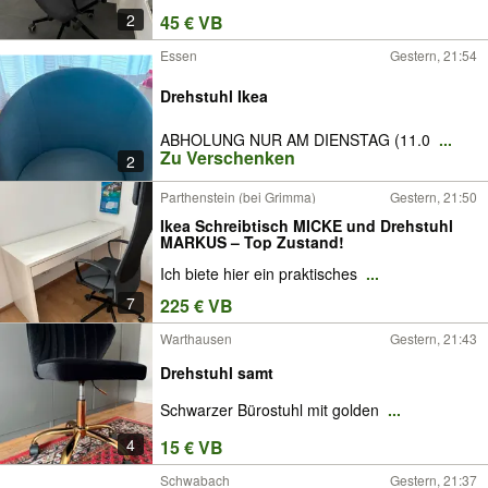
2
45 € VB
Essen
Gestern, 21:54
Drehstuhl Ikea
ABHOLUNG NUR AM DIENSTAG (11.0
...
Zu Verschenken
2
Parthenstein (bei Grimma)
Gestern, 21:50
Ikea Schreibtisch MICKE und Drehstuhl
MARKUS – Top Zustand!
Ich biete hier ein praktisches
...
7
225 € VB
Warthausen
Gestern, 21:43
Drehstuhl samt
Schwarzer Bürostuhl mit golden
...
4
15 € VB
Schwabach
Gestern, 21:37