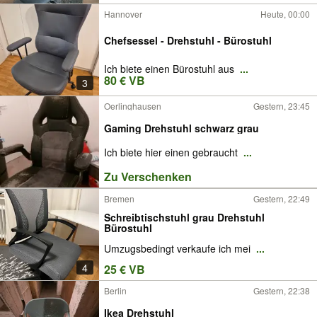
Hannover
Heute, 00:00
Chefsessel - Drehstuhl - Bürostuhl
Ich biete einen Bürostuhl aus
...
80 € VB
3
Oerlinghausen
Gestern, 23:45
Gaming Drehstuhl schwarz grau
Ich biete hier einen gebraucht
...
Zu Verschenken
Bremen
Gestern, 22:49
Schreibtischstuhl grau Drehstuhl
Bürostuhl
Umzugsbedingt verkaufe ich mei
...
4
25 € VB
Berlin
Gestern, 22:38
Ikea Drehstuhl