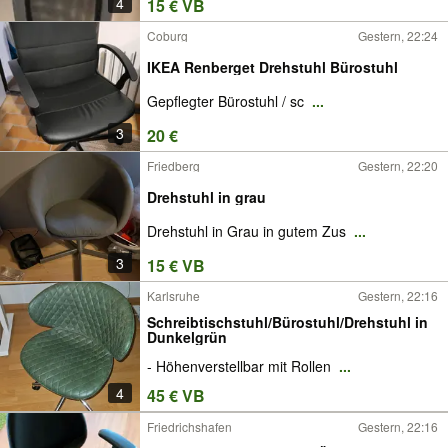
4
15 € VB
Coburg
Gestern, 22:24
IKEA Renberget Drehstuhl Bürostuhl
Gepflegter Bürostuhl / sc
...
3
20 €
Friedberg
Gestern, 22:20
Drehstuhl in grau
Drehstuhl in Grau in gutem Zus
...
3
15 € VB
Karlsruhe
Gestern, 22:16
Schreibtischstuhl/Bürostuhl/Drehstuhl in
Dunkelgrün
- Höhenverstellbar mit Rollen
...
4
45 € VB
Friedrichshafen
Gestern, 22:16