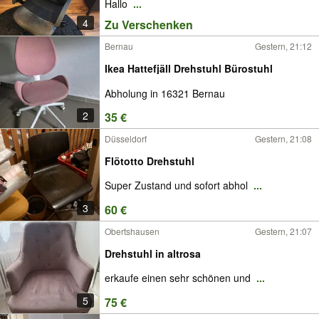
Hallo
...
4
Zu Verschenken
Bernau
Gestern, 21:12
Ikea Hattefjäll Drehstuhl Bürostuhl
Abholung in 16321 Bernau
2
35 €
Düsseldorf
Gestern, 21:08
Flötotto Drehstuhl
Super Zustand und sofort abhol
...
3
60 €
Obertshausen
Gestern, 21:07
Drehstuhl in altrosa
erkaufe einen sehr schönen und
...
5
75 €