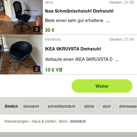
Jena
Gestern, 21:05
Ikea Schreibtischstuhl Drehstuhl
Biete einen sehr gut erhaltene
...
3
30 €
Hamburg
Gestern, 21:04
IKEA SKRUVSTA Drehstuhl
Verkaufe einen IKEA SKRUVSTA D
...
2
10 € VB
Weiter
Ähnlich
bürostuhl
schreibtischstuhl
stühle
stuhl
drehsesse
Kleinanzeigen
Haus & Garten
Büro
drehstuhl