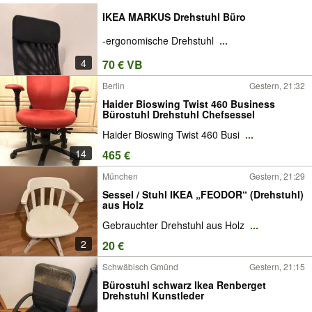
IKEA MARKUS Drehstuhl Büro
-ergonomische Drehstuhl
...
4
70 € VB
Berlin
Gestern, 21:32
Haider Bioswing Twist 460 Business
Bürostuhl Drehstuhl Chefsessel
Haider Bioswing Twist 460 Busi
...
14
465 €
München
Gestern, 21:29
Sessel / Stuhl IKEA „FEODOR“ (Drehstuhl)
aus Holz
Gebrauchter Drehstuhl aus Holz
...
2
20 €
Schwäbisch Gmünd
Gestern, 21:15
Bürostuhl schwarz Ikea Renberget
Drehstuhl Kunstleder