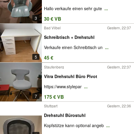
Hallo verkaufe einen sehr gute
...
3
30 € VB
Bad Vilbel
Gestern, 22:37
Schreibtisch + Drehstuhl
Verkaufe einen Schreibtisch un
...
5
45 €
Staufenberg
Gestern, 22:37
Vitra Drehstuhl Büro Pivot
https://www.stylepar
...
7
175 € VB
Stuttgart
Gestern, 22:36
Drehstuhl Bürostuhl
Kopfstütze kann optional angeb
...