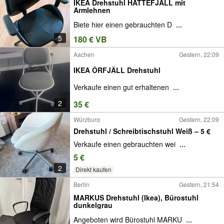
IKEA Drehstuhl HATTEFJÄLL mit
Armlehnen
Biete hier einen gebrauchten D
...
5
180 € VB
Aachen
Gestern, 22:09
IKEA ÖRFJÄLL Drehstuhl
Verkaufe einen gut erhaltenen
...
2
35 €
Würzburg
Gestern, 22:09
Drehstuhl / Schreibtischstuhl Weiß – 5 €
Verkaufe einen gebrauchten wei
...
5 €
2
Direkt kaufen
Berlin
Gestern, 21:54
MARKUS Drehstuhl (Ikea), Bürostuhl
dunkelgrau
Angeboten wird Bürostuhl MARKU
...