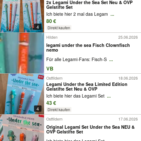
2x Legami Under the Sea Set Neu & OVP
Gelstifte Set
Ich biete hier 2 mal das Legam
...
80 €
4
Direkt kaufen
Hilden
25.06.2026
legami under the sea Fisch Clownfisch
nemo
​Für alle Legami-Fans: Fisch-S
...
VB
Ostfildern
18.06.2026
Legami Under the Sea Limited Edition
Gelstifte Set Neu & OVP
Ich biete hier das Legami Set
...
43 €
4
Direkt kaufen
Ostfildern
17.06.2026
Original Legami Set Under the Sea NEU &
OVP Gelstifte Set
Ich biete hier das Legami Set
...