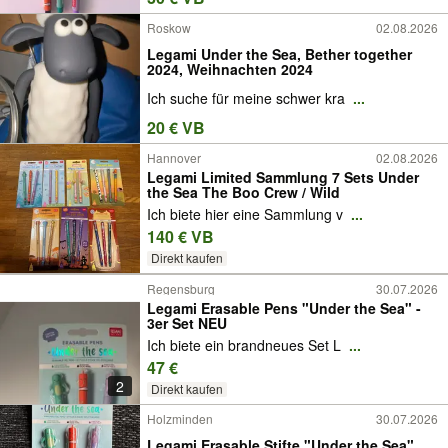
Roskow
02.08.2026
Legami Under the Sea, Bether together
2024, Weihnachten 2024
Ich suche für meine schwer kra
...
20 € VB
Hannover
02.08.2026
Legami Limited Sammlung 7 Sets Under
the Sea The Boo Crew / Wild
Ich biete hier eine Sammlung v
...
140 € VB
Direkt kaufen
Regensburg
30.07.2026
Legami Erasable Pens "Under the Sea" -
3er Set NEU
Ich biete ein brandneues Set L
...
47 €
2
Direkt kaufen
Holzminden
30.07.2026
Legami Erasable Stifte "Under the Sea"