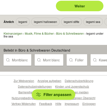
Weiter
Ähnlich
legami
legami halloween
legami stifte
legami sea
Kleinanzeigen
Musik, Filme & Bücher
Büro & Schreibwaren
legami under
the sea
Beliebt in Büro & Schreibwaren Deutschland
Montblanc
Mont blanc
Füller
Kawe
Zur Webversion
Anzeige aufgeben
Datenschutzerklärung
Datenschutzeinstellungen
Kinder- und Jugendschutz
Barrierefreiheitserklärung
Sicherheitslücken melden
Filter anpassen
Nutzungsbedingungen
Beliebte Suchen
Anzeigen Übersicht
Vertrag Widerrufen
Feedback
Hilfe
Impressum
Einloggen