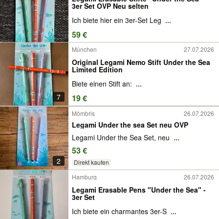
3er Set OVP Neu selten
Ich biete hier ein 3er-Set Leg
...
59 €
München
27.07.2026
Original Legami Nemo Stift Under the Sea
Limited Edition
Biete einen Stift an:
...
7
19 €
Mömbris
26.07.2026
Legami Under the sea Set neu OVP
Legami Under the Sea Set, neu
...
53 €
2
Direkt kaufen
Hamburg
26.07.2026
Legami Erasable Pens "Under the Sea" -
3er Set
Ich biete ein charmantes 3er-S
...