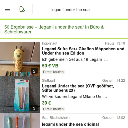
Start
50 Ergebnisse –
„legami under the sea“ in Büro &
Schreibwaren
Merkliste
Ingolstadt
Heute, 13:19
Legami Stifte Set+ Giraffen Mäppchen und
Under the sea Edition
Nachrichten
Ich gebe mein Set aus 16 Legam
...
50 € VB
Anzeige aufgeben
2
Direkt kaufen
Stuttgart
Gestern, 14:22
Legami Under the sea (OVP geöffnet,
Stifte unbenutzt)
Wir verkaufen Legami Milano Un
...
39 €
3
Direkt kaufen
Gau-Bischofsheim
Gestern, 12:02
legami under the sea original