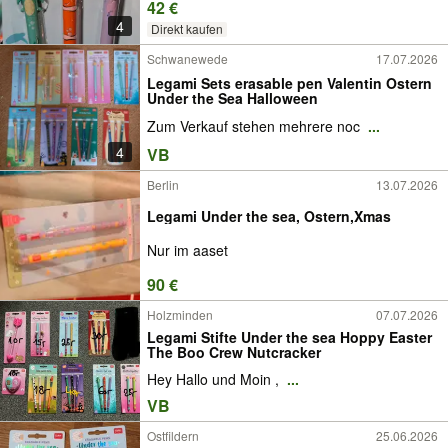
42 €
4
Direkt kaufen
Schwanewede
17.07.2026
Legami Sets erasable pen Valentin Ostern
Under the Sea Halloween
Zum Verkauf stehen mehrere noc
...
4
VB
Berlin
13.07.2026
Legami Under the sea, Ostern,Xmas
Nur im aaset
90 €
Holzminden
07.07.2026
Legami Stifte Under the sea Hoppy Easter
The Boo Crew Nutcracker
Hey Hallo und Moin ,
...
VB
Ostfildern
25.06.2026