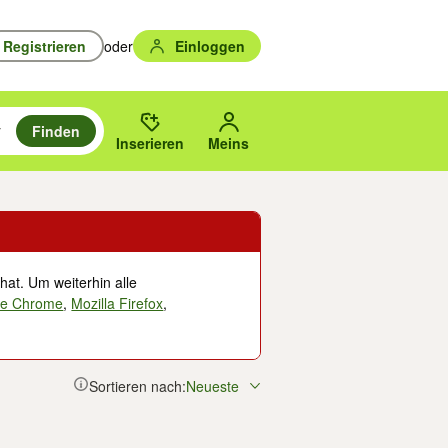
Registrieren
oder
Einloggen
Finden
en durchsuchen und mit Eingabetaste auswählen.
n um zu suchen, oder Vorschläge mit den Pfeiltasten nach oben/unten
des gewählten Orts oder PLZ.
Inserieren
Meins
hat. Um weiterhin alle
le Chrome
,
Mozilla Firefox
,
Sortieren nach:
Neueste