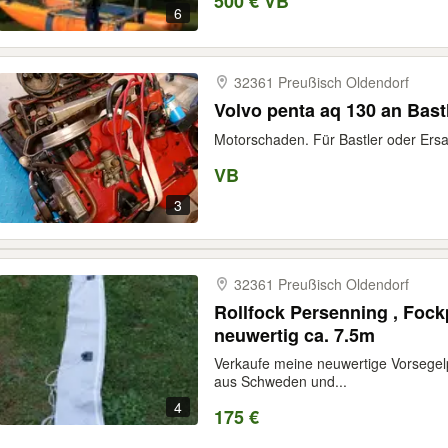
500 € VB
6
32361 Preußisch Oldendorf
Volvo penta aq 130 an Bast
Motorschaden. Für Bastler oder Ersat
VB
3
32361 Preußisch Oldendorf
Rollfock Persenning , Foc
neuwertig ca. 7.5m
Verkaufe meine neuwertige Vorsegelp
aus Schweden und...
4
175 €