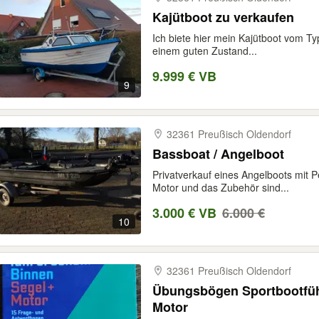
Kajütboot zu verkaufen
Ich biete hier mein Kajütboot vom Ty
einem guten Zustand...
9.999 € VB
9
32361 Preußisch Oldendorf
Bassboat / Angelboot
Privatverkauf eines Angelboots mit Pe
Motor und das Zubehör sind...
3.000 € VB
6.000 €
10
32361 Preußisch Oldendorf
Übungsbögen Sportbootfüh
Motor