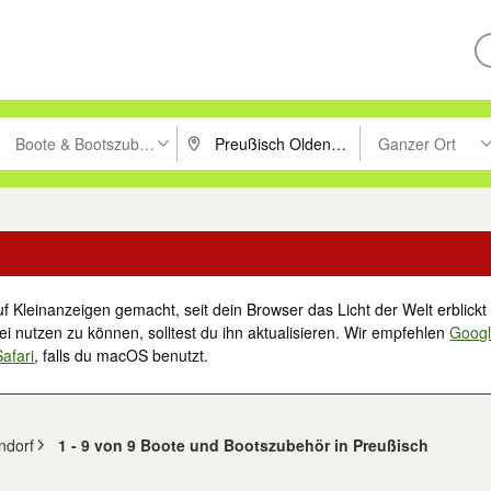
Boote & Bootszubehör
Ganzer Ort
ken um zu suchen, oder Vorschläge mit den Pfeiltasten nach oben/unt
PLZ oder Ort eingeben. Eingabetaste drücke
Suche im Umkreis 
f Kleinanzeigen gemacht, seit dein Browser das Licht der Welt erblickt 
i nutzen zu können, solltest du ihn aktualisieren. Wir empfehlen
Goog
Safari
, falls du macOS benutzt.
ndorf
1 - 9 von 9 Boote und Bootszubehör in Preußisch