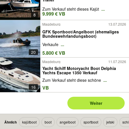
Zum Verkauf steht dieses Kajüt
...
9.999 € VB
8
Magdeburg
13.07.2026
GFK Sportboot/Angelboot (ehemaliges
Bundeswehrlandungsboot)
Verkaufe
...
20
5.800 € VB
Magdeburg
11.07.2026
Yacht Schiff Motoryacht Boot Delphia
Yachts Escape 1350 Verkauf
Zum Verkauf steht diese schöne
...
16
VB
Weiter
Ähnlich
kajütboot
boot
angelboot
sportboot
jetski
sch