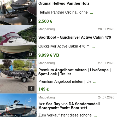
Orginal Hellwig Panther Holz
Hellwig Panther Orginal, ohne
...
8
2.500 €
Magdeburg
28.07.2026
Sportboot - Quicksilver Active Cabin 470
Quicksilver Active Cabin 470 m
...
13
9.999 € VB
Magdeburg
27.07.2026
Premium Angelboot mieten | LiveScope |
Spot-Lock | Trailer
Premium Angelboot mieten | Liv
...
4
149 €
Magdeburg
24.07.2026
❗⭐⭐ Sea Ray 265 DA Sondermodell
Motoryacht Yacht Boot ⭐⭐❗
Zum Verkauf steht diese schöne
...