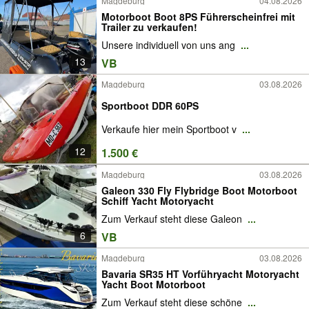
Magdeburg
04.08.2026
Motorboot Boot 8PS Führerscheinfrei mit
Trailer zu verkaufen!
Unsere individuell von uns ang
...
13
VB
Magdeburg
03.08.2026
Sportboot DDR 60PS
Verkaufe hier mein Sportboot v
...
12
1.500 €
Magdeburg
03.08.2026
Galeon 330 Fly Flybridge Boot Motorboot
Schiff Yacht Motoryacht
Zum Verkauf steht diese Galeon
...
6
VB
Magdeburg
03.08.2026
Bavaria SR35 HT Vorführyacht Motoryacht
Yacht Boot Motorboot
Zum Verkauf steht diese schöne
...