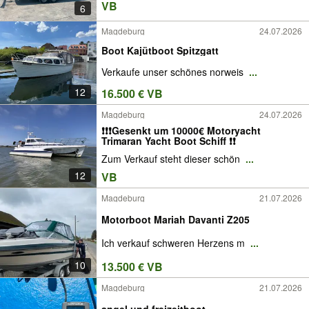
VB
6
Magdeburg
24.07.2026
Boot Kajütboot Spitzgatt
Verkaufe unser schönes norweis
...
12
16.500 € VB
Magdeburg
24.07.2026
❗❗❗Gesenkt um 10000€ Motoryacht
Trimaran Yacht Boot Schiff ❗❗
Zum Verkauf steht dieser schön
...
12
VB
Magdeburg
21.07.2026
Motorboot Mariah Davanti Z205
Ich verkauf schweren Herzens m
...
10
13.500 € VB
Magdeburg
21.07.2026
angel und freizeitboot