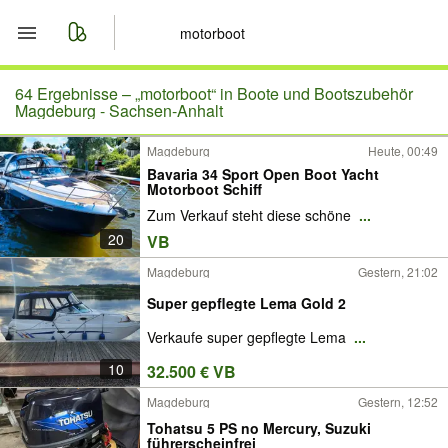
Start
64 Ergebnisse –
„motorboot“ in Boote und Bootszubehör
Magdeburg - Sachsen-Anhalt
Merkliste
Magdeburg
Heute, 00:49
Bavaria 34 Sport Open Boot Yacht
Nachrichten
Motorboot Schiff
Zum Verkauf steht diese schöne
...
Anzeige aufgeben
20
VB
Magdeburg
Gestern, 21:02
Super gepflegte Lema Gold 2
Verkaufe super gepflegte Lema
...
10
32.500 € VB
Magdeburg
Gestern, 12:52
Tohatsu 5 PS no Mercury, Suzuki
führerscheinfrei