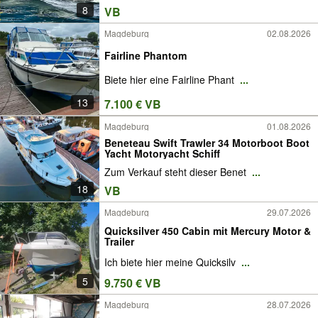
8
VB
Magdeburg
02.08.2026
Fairline Phantom
Biete hier eine Fairline Phant
...
13
7.100 € VB
Magdeburg
01.08.2026
Beneteau Swift Trawler 34 Motorboot Boot
Yacht Motoryacht Schiff
Zum Verkauf steht dieser Benet
...
18
VB
Magdeburg
29.07.2026
Quicksilver 450 Cabin mit Mercury Motor &
Trailer
Ich biete hier meine Quicksilv
...
5
9.750 € VB
Magdeburg
28.07.2026