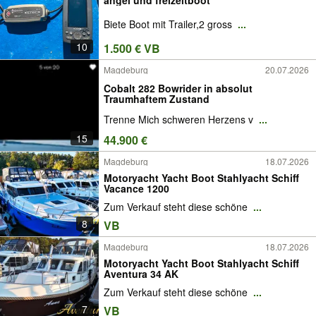
Biete Boot mit Trailer,2 gross
...
10
1.500 € VB
Magdeburg
20.07.2026
Cobalt 282 Bowrider in absolut
Traumhaftem Zustand
Trenne Mich schweren Herzens v
...
15
44.900 €
Magdeburg
18.07.2026
Motoryacht Yacht Boot Stahlyacht Schiff
Vacance 1200
Zum Verkauf steht diese schöne
...
8
VB
Magdeburg
18.07.2026
Motoryacht Yacht Boot Stahlyacht Schiff
Aventura 34 AK
Zum Verkauf steht diese schöne
...
7
VB