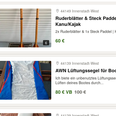
44149 Innenstadt-​West
Ruderblätter & Steck Paddel
Kanu/Kajak
2x Ruderblätter & 1x Steck Paddel | 
60 €
6
44139 Innenstadt-​West
AWN Lüftungssegel für Boo
Ich biete ein unbenutztes Lüftungss
Lüften deines Bootes durch...
80 € VB
100 €
44139 Innenstadt-​West