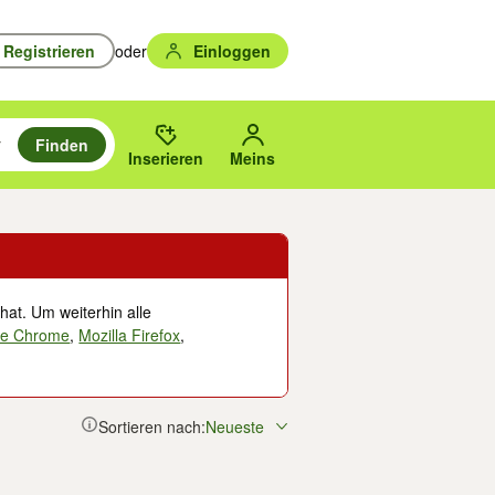
Registrieren
oder
Einloggen
Finden
en durchsuchen und mit Eingabetaste auswählen.
n um zu suchen, oder Vorschläge mit den Pfeiltasten nach oben/unten
des gewählten Orts oder PLZ.
Inserieren
Meins
hat. Um weiterhin alle
le Chrome
,
Mozilla Firefox
,
Sortieren nach:
Neueste