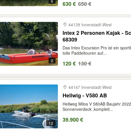
6
630 €
650 €
44139 Innenstadt-​West
Intex 2 Personen Kajak - S
68309
Das Intex Excursion Pro ist ein sport
tolle Paddeltouren auf...
2
120 €
130 €
44147 Innenstadt-​West
Hellwig - V580 AB
Hellweg Milos V 580AB Baujahr 202
Sonnenverdeck ,komplett...
39.900 €
12