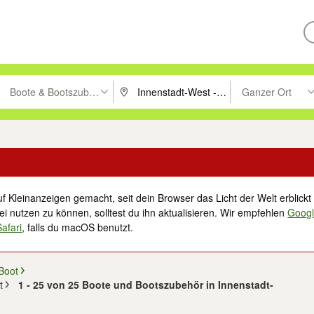
Boote & Bootszubehör
Ganzer Ort
ken um zu suchen, oder Vorschläge mit den Pfeiltasten nach oben/unt
PLZ oder Ort eingeben. Eingabetaste drücke
Suche im Umkreis 
f Kleinanzeigen gemacht, seit dein Browser das Licht der Welt erblickt 
i nutzen zu können, solltest du ihn aktualisieren. Wir empfehlen
Goog
Safari
, falls du macOS benutzt.
Boot
t
1 - 25 von 25 Boote und Bootszubehör in Innenstadt-