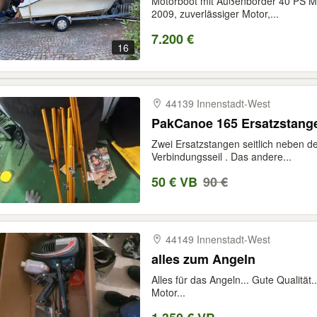
Motorboot mit Außenborder 40 PS Mer
2009, zuverlässiger Motor,...
7.200 €
16
44139 Innenstadt-​West
PakCanoe 165 Ersatzstang
Zwei Ersatzstangen seitlich neben de
Verbindungsseil . Das andere...
50 € VB
90 €
44149 Innenstadt-​West
alles zum Angeln
Alles für das Angeln... Gute Qualität
Motor...