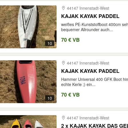
44147 Innenstadt-​West
KAJAK KAYAK PADDEL
weißes PE-Kunststoffboot 400cm sehr
bequemer Allrounder auch...
70 € VB
10
44147 Innenstadt-​West
KAJAK KAYAK PADDEL
Hammer Universal 400 GFK Boot himme
echte Kerle ;) ein...
70 € VB
10
44147 Innenstadt-​West
2 x KAJAK KAYAK DAS GE