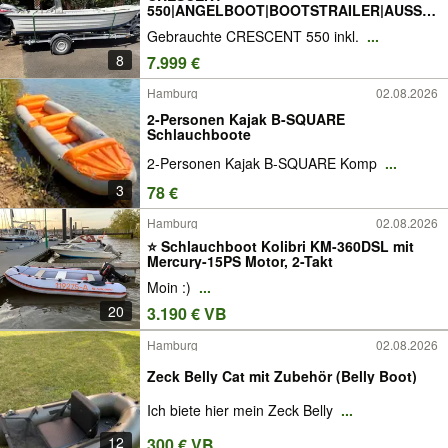
550|ANGELBOOT|BOOTSTRAILER|AUSSE
NBORDER 40PS
Gebrauchte CRESCENT 550 inkl.
...
8
7.999 €
Hamburg
02.08.2026
2-Personen Kajak B-SQUARE
Schlauchboote
2-Personen Kajak B-SQUARE Komp
...
3
78 €
Hamburg
02.08.2026
⭐ Schlauchboot Kolibri KM-360DSL mit
Mercury-15PS Motor, 2-Takt
Moin :)
...
20
3.190 € VB
Hamburg
02.08.2026
Zeck Belly Cat mit Zubehör (Belly Boot)
Ich biete hier mein Zeck Belly
...
12
300 € VB