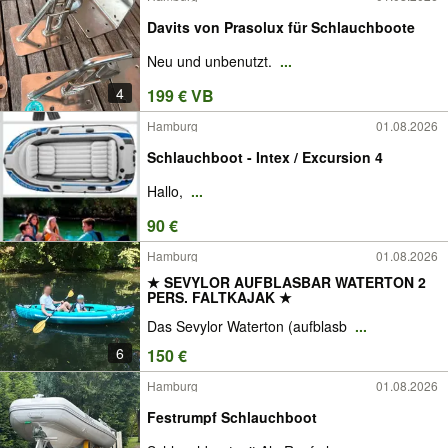
Davits von Prasolux für Schlauchboote
Neu und unbenutzt.
...
4
199 € VB
Hamburg
01.08.2026
Schlauchboot - Intex / Excursion 4
Hallo,
...
90 €
Hamburg
01.08.2026
★ SEVYLOR AUFBLASBAR WATERTON 2
PERS. FALTKAJAK ★
Das Sevylor Waterton (aufblasb
...
6
150 €
Hamburg
01.08.2026
Festrumpf Schlauchboot