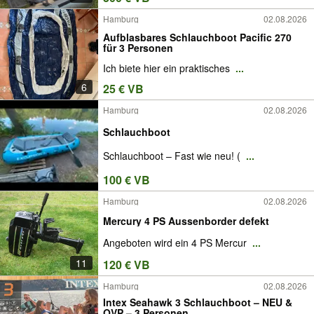
Hamburg
02.08.2026
Aufblasbares Schlauchboot Pacific 270
für 3 Personen
Ich biete hier ein praktisches
...
6
25 € VB
Hamburg
02.08.2026
Schlauchboot
Schlauchboot – Fast wie neu! (
...
100 € VB
Hamburg
02.08.2026
Mercury 4 PS Aussenborder defekt
Angeboten wird ein 4 PS Mercur
...
11
120 € VB
Hamburg
02.08.2026
Intex Seahawk 3 Schlauchboot – NEU &
OVP – 3 Personen