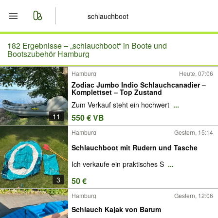
Start
182 Ergebnisse –
„schlauchboot“ in Boote und
Bootszubehör Hamburg
Merkliste
Hamburg
Heute, 07:06
Zodiac Jumbo Indio Schlauchcanadier –
Nachrichten
Komplettset – Top Zustand
Zum Verkauf steht ein hochwert
...
Anzeige aufgeben
11
550 € VB
Hamburg
Gestern, 15:14
Schlauchboot mit Rudern und Tasche
Ich verkaufe ein praktisches S
...
3
50 €
Hamburg
Gestern, 12:06
Schlauch Kajak von Barum