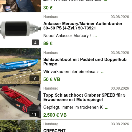
30 €
Hamburg
03.08.2026
Anlasser Mercury/Mariner Außenborder
30–50 PS (4-Zyl.) 50-73521
Neuer Anlasser Mercury /
...
4
89 €
Hamburg
03.08.2026
Schlauchboot mit Paddel und Doppelhub
Pumpe
Wir verkaufen hier ein einsatz
...
10
50 € VB
Hamburg
03.08.2026
Topp Schlauchboot Grabner SPEED für 3
Erwachsene mit Motorspiegel
Gepflegt, immer im trockenen K
...
11
2.500 € VB
Hamburg
03.08.2026
CRESCENT