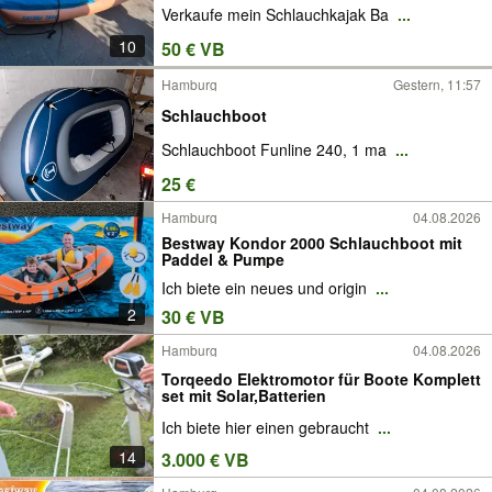
Verkaufe mein Schlauchkajak Ba
...
10
50 € VB
Hamburg
Gestern, 11:57
Schlauchboot
Schlauchboot Funline 240, 1 ma
...
25 €
Hamburg
04.08.2026
Bestway Kondor 2000 Schlauchboot mit
Paddel & Pumpe
Ich biete ein neues und origin
...
2
30 € VB
Hamburg
04.08.2026
Torqeedo Elektromotor für Boote Komplett
set mit Solar,Batterien
Ich biete hier einen gebraucht
...
14
3.000 € VB