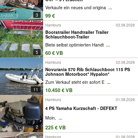
Verkaufe ein neues und origina
...
3
99 €
Hamburg
02.08.2026
Bootstrailer Handtrailer Trailer
Schlauchboot-Trailer
Biete selbst optimierten Handt
...
5
60 € VB
Hamburg
02.08.2026
Novurania 570 Rib Schlauchboot 115 PS
Johnson Motorboot* Hypalon*
Zum Verkauf steht ein sofort E
...
11
10.450 € VB
Hamburg
01.08.2026
4 PS Yamaha Kurzschaft - DEFEKT
Moin,
...
2
225 € VB
Hamburg
01.08.2026