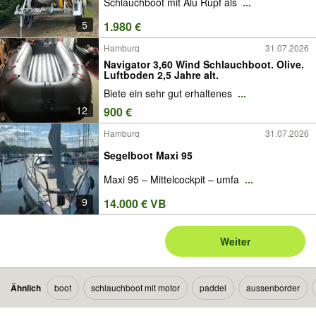
Schlauchboot mit Alu Rupf als
...
5
1.980 €
Hamburg
31.07.2026
Navigator 3,60 Wind Schlauchboot. Olive.
Luftboden 2,5 Jahre alt.
Biete ein sehr gut erhaltenes
...
12
900 €
Hamburg
31.07.2026
Segelboot Maxi 95
Maxi 95 – Mittelcockpit – umfa
...
9
14.000 € VB
Weiter
Ähnlich
boot
schlauchboot mit motor
paddel
aussenborder