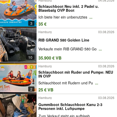
Hamburg
04.08.2026
Schlauchboot Neu inkl. 2 Padel u.
Blasebalg OVP Boot
Ich biete hier ein unbenutztes
...
3
35 €
Hamburg
03.08.2026
RIB GRAND 580 Golden Line
Verkaufe mein RIB GRAND 580 Go
...
10
35.900 € VB
Hamburg
03.08.2026
Schlauchboot mit Ruder und Pumpe: NEU
IN OVP
Schlauchboot mit Rudern und Pu
...
2
25 € VB
Hamburg
03.08.2026
Gummiboot Schlauchboot Kanu 2-3
Personen inkl. Luftpumpe
Zum Verkauf steht ein aufblasb
...