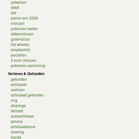
pokemon
diddl
ddr
panini wm 2026
münzen
pokemon karten
silbermünzen
goldmünze
hot wheels
emailschild
porzellan
2 euro münzen
pokemon sammlung
Verloren & Gefunden
gefunden
schlüssel
verloren
schlüssel gefunden
ring
eheringe
fahrrad
autoschlüssel
iphone
schlüsselbund
ehering
handy