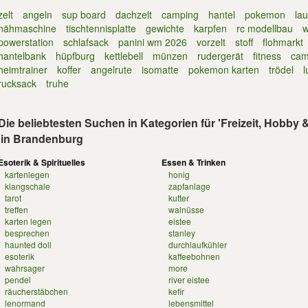
zelt
angeln
sup board
dachzelt
camping
hantel
pokemon
la
nähmaschine
tischtennisplatte
gewichte
karpfen
rc modellbau
w
powerstation
schlafsack
panini wm 2026
vorzelt
stoff
flohmarkt
hantelbank
hüpfburg
kettlebell
münzen
rudergerät
fitness
cam
heimtrainer
koffer
angelrute
isomatte
pokemon karten
trödel
l
rucksack
truhe
Die beliebtesten Suchen in Kategorien für 'Freizeit, Hobby
in Brandenburg
Esoterik & Spirituelles
Essen & Trinken
kartenlegen
honig
klangschale
zapfanlage
tarot
kutter
treffen
walnüsse
karten legen
eistee
besprechen
stanley
haunted doll
durchlaufkühler
esoterik
kaffeebohnen
wahrsager
more
pendel
river eistee
räucherstäbchen
kefir
lenormand
lebensmittel