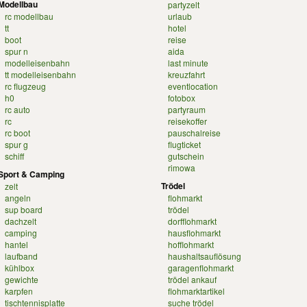
Modellbau
partyzelt
rc modellbau
urlaub
tt
hotel
boot
reise
spur n
aida
modelleisenbahn
last minute
tt modelleisenbahn
kreuzfahrt
rc flugzeug
eventlocation
h0
fotobox
rc auto
partyraum
rc
reisekoffer
rc boot
pauschalreise
spur g
flugticket
schiff
gutschein
rimowa
Sport & Camping
Trödel
zelt
angeln
flohmarkt
sup board
trödel
dachzelt
dorfflohmarkt
camping
hausflohmarkt
hantel
hofflohmarkt
laufband
haushaltsauflösung
kühlbox
garagenflohmarkt
gewichte
trödel ankauf
karpfen
flohmarktartikel
tischtennisplatte
suche trödel