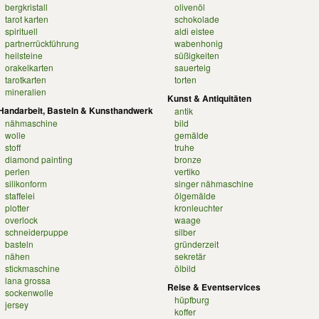
bergkristall
olivenöl
tarot karten
schokolade
spirituell
aldi eistee
partnerrückführung
wabenhonig
heilsteine
süßigkeiten
orakelkarten
sauerteig
tarotkarten
torten
mineralien
Kunst & Antiquitäten
Handarbeit, Basteln & Kunsthandwerk
antik
nähmaschine
bild
wolle
gemälde
stoff
truhe
diamond painting
bronze
perlen
vertiko
silikonform
singer nähmaschine
staffelei
ölgemälde
plotter
kronleuchter
overlock
waage
schneiderpuppe
silber
basteln
gründerzeit
nähen
sekretär
stickmaschine
ölbild
lana grossa
Reise & Eventservices
sockenwolle
hüpfburg
jersey
koffer