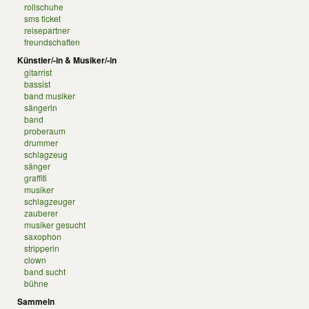
rollschuhe
sms ticket
reisepartner
freundschaften
Künstler/-in & Musiker/-in
gitarrist
bassist
band musiker
sängerin
band
proberaum
drummer
schlagzeug
sänger
graffiti
musiker
schlagzeuger
zauberer
musiker gesucht
saxophon
stripperin
clown
band sucht
bühne
Sammeln