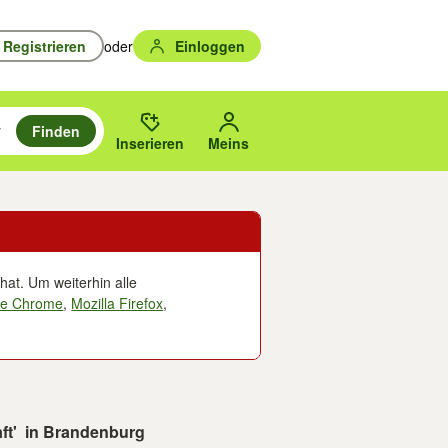
Registrieren
oder
Einloggen
Finden
en durchsuchen und mit Eingabetaste auswählen.
n um zu suchen, oder Vorschläge mit den Pfeiltasten nach oben/unten
des gewählten Orts oder PLZ.
Inserieren
Meins
hat. Um weiterhin alle
le Chrome
,
Mozilla Firefox
,
aft' in Brandenburg