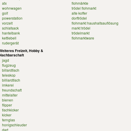
atx
flohmärkte
wohnwagen
trödel flohmarkt
golf
alte koffer
powerstation
dorftrödel
vorzelt
flohmarkt haushaltsauflösung
schlafsack
markt trödel
hantelbank
trödelmarkt
kettlebell
flohmarktware
rudergerät
Weiteres Freizeit, Hobby &
Nachbarschaft
jagd
flugzeug
billardtisch
teleskop
billiardtisch
imkerei
freundschaft
mittelalter
bienen
flipper
tischkicker
kicker
fernglas
honigschleuder
dart