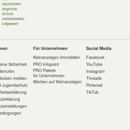
räucherofen
angelrute
cb funk
metalldetektor
luftgewehr
onen
Für Unternehmen
Social Media
Kleinanzeigen Immobilien
Facebook
eine Sicherheit
PRO Infopoint
YouTube
PRO Pakete
derrufen
Instagram
für Unternehmen
slücken melden
Threads
Werben auf Kleinanzeigen
d Jugendschutz
Pinterest
iheitserklärung
TikTok
zerklärung
zeinstellungen
edingungen
m