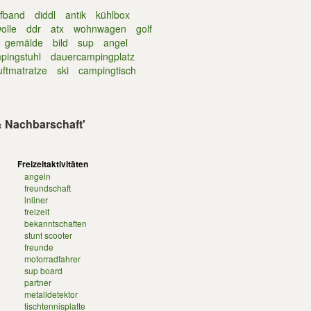
ufband
diddl
antik
kühlbox
olle
ddr
atx
wohnwagen
golf
gemälde
bild
sup
angel
pingstuhl
dauercampingplatz
uftmatratze
ski
campingtisch
 & Nachbarschaft'
Freizeitaktivitäten
angeln
freundschaft
inliner
freizeit
bekanntschaften
stunt scooter
freunde
motorradfahrer
sup board
partner
metalldetektor
tischtennisplatte