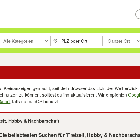
Alle Kategorien
Ganzer Ort
ken um zu suchen, oder Vorschläge mit den Pfeiltasten nach oben/unt
PLZ oder Ort eingeben. Eingabetaste drücke
Suche im Umkreis 
f Kleinanzeigen gemacht, seit dein Browser das Licht der Welt erblickt 
i nutzen zu können, solltest du ihn aktualisieren. Wir empfehlen
Goog
Safari
, falls du macOS benutzt.
zeit, Hobby & Nachbarschaft
Die beliebtesten Suchen für 'Freizeit, Hobby & Nachbarsch