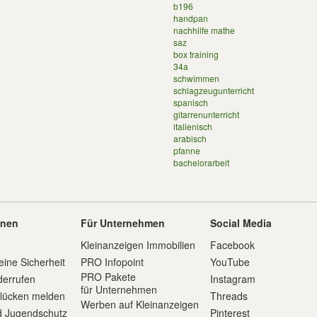
b196
handpan
nachhilfe mathe
saz
box training
34a
schwimmen
schlagzeugunterricht
spanisch
gitarrenunterricht
italienisch
arabisch
pfanne
bachelorarbeit
onen
Für Unternehmen
Social Media
Kleinanzeigen Immobilien
Facebook
eine Sicherheit
PRO Infopoint
YouTube
PRO Pakete
derrufen
Instagram
für Unternehmen
slücken melden
Threads
Werben auf Kleinanzeigen
d Jugendschutz
Pinterest