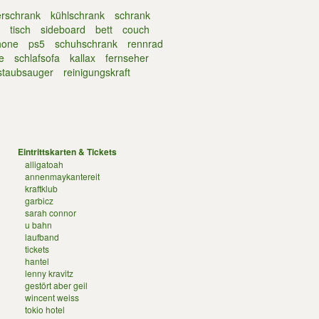
erschrank
kühlschrank
schrank
tisch
sideboard
bett
couch
hone
ps5
schuhschrank
rennrad
e
schlafsofa
kallax
fernseher
staubsauger
reinigungskraft
Eintrittskarten & Tickets
alligatoah
annenmaykantereit
kraftklub
garbicz
sarah connor
u bahn
laufband
tickets
hantel
lenny kravitz
gestört aber geil
wincent weiss
tokio hotel