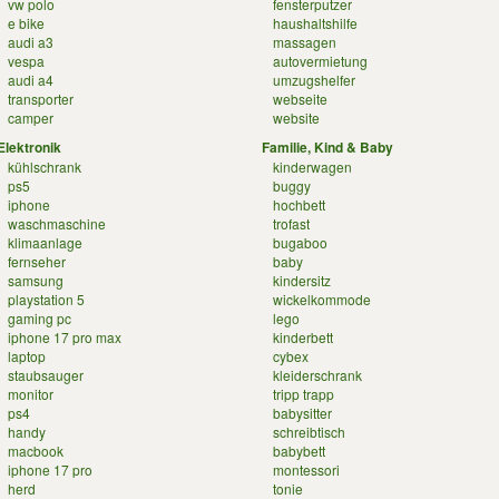
vw polo
fensterputzer
e bike
haushaltshilfe
audi a3
massagen
vespa
autovermietung
audi a4
umzugshelfer
transporter
webseite
camper
website
Elektronik
Familie, Kind & Baby
kühlschrank
kinderwagen
ps5
buggy
iphone
hochbett
waschmaschine
trofast
klimaanlage
bugaboo
fernseher
baby
samsung
kindersitz
playstation 5
wickelkommode
gaming pc
lego
iphone 17 pro max
kinderbett
laptop
cybex
staubsauger
kleiderschrank
monitor
tripp trapp
ps4
babysitter
handy
schreibtisch
macbook
babybett
iphone 17 pro
montessori
herd
tonie