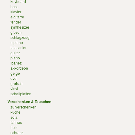
keyboard
bass
klavier
e gitarre
fender
synthesizer
gibson
schlagzeug
e piano
telecaster
guitar
piano
ibanez
akkordeon
geige
dvd
gretsch
vinyl
schallplatten
Verschenken & Tauschen
zu verschenken
küche
sofa
fahrrad
holz
schrank