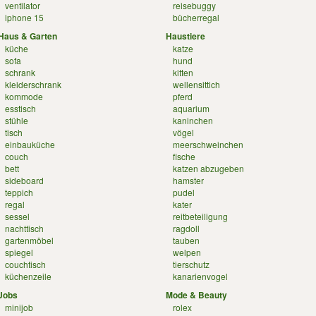
ventilator
reisebuggy
iphone 15
bücherregal
Haus & Garten
Haustiere
küche
katze
sofa
hund
schrank
kitten
kleiderschrank
wellensittich
kommode
pferd
esstisch
aquarium
stühle
kaninchen
tisch
vögel
einbauküche
meerschweinchen
couch
fische
bett
katzen abzugeben
sideboard
hamster
teppich
pudel
regal
kater
sessel
reitbeteiligung
nachttisch
ragdoll
gartenmöbel
tauben
spiegel
welpen
couchtisch
tierschutz
küchenzeile
kanarienvogel
Jobs
Mode & Beauty
minijob
rolex