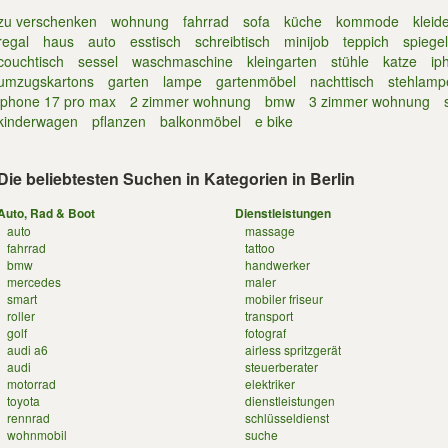
zu verschenken
wohnung
fahrrad
sofa
küche
kommode
kleid
regal
haus
auto
esstisch
schreibtisch
minijob
teppich
spiegel
couchtisch
sessel
waschmaschine
kleingarten
stühle
katze
ip
umzugskartons
garten
lampe
gartenmöbel
nachttisch
stehlamp
iphone 17 pro max
2 zimmer wohnung
bmw
3 zimmer wohnung
kinderwagen
pflanzen
balkonmöbel
e bike
Die beliebtesten Suchen in Kategorien in Berlin
Auto, Rad & Boot
Dienstleistungen
auto
massage
fahrrad
tattoo
bmw
handwerker
mercedes
maler
smart
mobiler friseur
roller
transport
golf
fotograf
audi a6
airless spritzgerät
audi
steuerberater
motorrad
elektriker
toyota
dienstleistungen
rennrad
schlüsseldienst
wohnmobil
suche