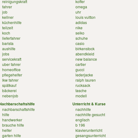
reinigungskraft
koffer
fahrer
omega
job
uhr
kellner
louis vuitton
küchenhilfe
adidas
teilzeit
nike
koch
seiko
lieferfahrer
schuhe
barista
casio
aushilfe
birkenstock
jobs
abendkleid
servicekraft
new balance
uber fahrer
cartier
homeoffice
gucci
pflegehelfer
lederjacke
lkw fahrer
ralph lauren
spätkauf
rucksack
bäckerei
tasche
nebenjob
modell
Nachbarschaftshilfe
Unterricht & Kurse
nachbarschaftshilfe
nachhilfe
hilfe
nachhilfe gesucht
handwerker
englisch
brauche hilfe
b 196
helfer
klavierunterricht
garten hilfe
gesangsunterricht