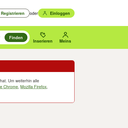
Registrieren
oder
Einloggen
Finden
en durchsuchen und mit Eingabetaste auswählen.
n um zu suchen, oder Vorschläge mit den Pfeiltasten nach oben/unten
des gewählten Orts oder PLZ.
Inserieren
Meins
hat. Um weiterhin alle
le Chrome
,
Mozilla Firefox
,