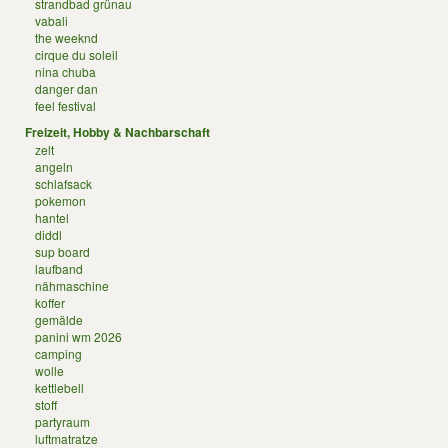
strandbad grünau
vabali
the weeknd
cirque du soleil
nina chuba
danger dan
feel festival
Freizeit, Hobby & Nachbarschaft
zelt
angeln
schlafsack
pokemon
hantel
diddl
sup board
laufband
nähmaschine
koffer
gemälde
panini wm 2026
camping
wolle
kettlebell
stoff
partyraum
luftmatratze