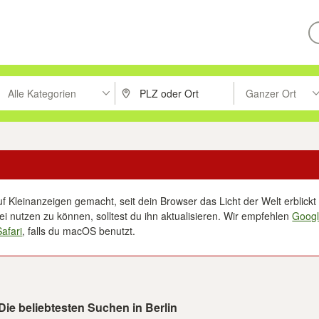
Alle Kategorien
Ganzer Ort
ken um zu suchen, oder Vorschläge mit den Pfeiltasten nach oben/unt
PLZ oder Ort eingeben. Eingabetaste drücke
Suche im Umkreis 
f Kleinanzeigen gemacht, seit dein Browser das Licht der Welt erblickt 
i nutzen zu können, solltest du ihn aktualisieren. Wir empfehlen
Goog
Safari
, falls du macOS benutzt.
Die beliebtesten Suchen in Berlin