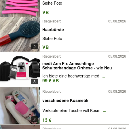
Siehe Foto
VB
Riegelsberg
05.08.2026
Haarbürste
Siehe Foto
2
VB
Riegelsberg
05.08.2026
medi Arm Fix Armschlinge
Schulterbandage Orthese - wie Neu
Ich biete eine hochwertige med
...
99 € VB
3
Riegelsberg
05.08.2026
verschiedene Kosmetik
Verkaufe eine Tasche voll Kosm
...
2
13 €
Riegelsberg
04.08.2026