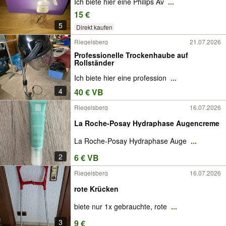
Ich biete hier eine Philips Av
...
15 €
5
Direkt kaufen
Riegelsberg
21.07.2026
Professionelle Trockenhaube auf
Rollständer
Ich biete hier eine profession
...
4
40 € VB
Riegelsberg
16.07.2026
La Roche-Posay Hydraphase Augencreme
La Roche-Posay Hydraphase Auge
...
2
6 € VB
Riegelsberg
16.07.2026
rote Krücken
biete nur 1x gebrauchte, rote
...
3
9 €