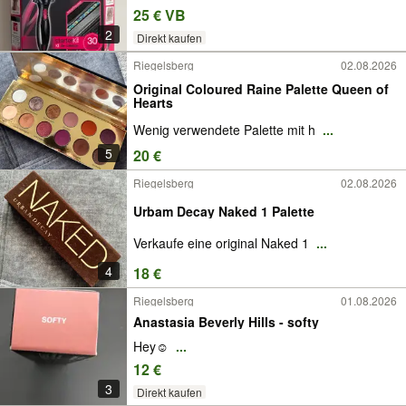
25 € VB
2
Direkt kaufen
Riegelsberg
02.08.2026
Original Coloured Raine Palette Queen of
Hearts
Wenig verwendete Palette mit h
...
5
20 €
Riegelsberg
02.08.2026
Urbam Decay Naked 1 Palette
Verkaufe eine original Naked 1
...
4
18 €
Riegelsberg
01.08.2026
Anastasia Beverly Hills - softy
Hey☺️
...
12 €
3
Direkt kaufen