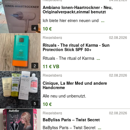
Ambiano Ionen-Haartrockner - Neu,
Originalverpackt,einmal benutzt
Ich biete hier einen neuen und
...
4
10 €
Riegelsberg
02.08.2026
Rituals - The ritual of Karma - Sun
Protection Stick SPF 50+
Rituals - The ritual of Karma
...
2
11 € VB
Riegelsberg
02.08.2026
Cinique, La Mer Med und andere
Handcreme
Alle neu und unbenutzt.
5
10 €
Riegelsberg
02.08.2026
BaByliss Paris – Twist Secret
BaByliss Paris – Twist Secret
...