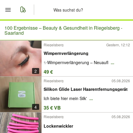
Start
100 Ergebnisse –
Beauty & Gesundheit in Riegelsberg -
Saarland
Merkliste
Riegelsberg
Gestern, 12:12
Wimpernverlängerung
Nachrichten
✨Wimpernverlängerung – Neuaufl
...
Anzeige aufgeben
2
49 €
Riegelsberg
05.08.2026
Silikon Glide Laser Haarentfernungsgerät
Ich biete hier mein Silk'
...
4
35 € VB
Riegelsberg
05.08.2026
Lockenwickler