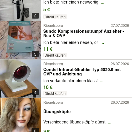
Ich biete hier einen neuwertig
...
5 €
2
Direkt kaufen
Riegelsberg
27.07.2026
Sundo Kompressionsstrumpf Anzieher -
Neu & OVP
Ich biete hier einen neuen, or
...
11 €
3
Direkt kaufen
Riegelsberg
26.07.2026
Condel Infrarot-Strahler Typ 5020.9 mit
OVP und Anleitung
Ich verkaufe hier einen klassi
...
10 €
4
Direkt kaufen
Riegelsberg
26.07.2026
Übungsköpfe
Verschiedene übungsköpfe günst
...
8
VB