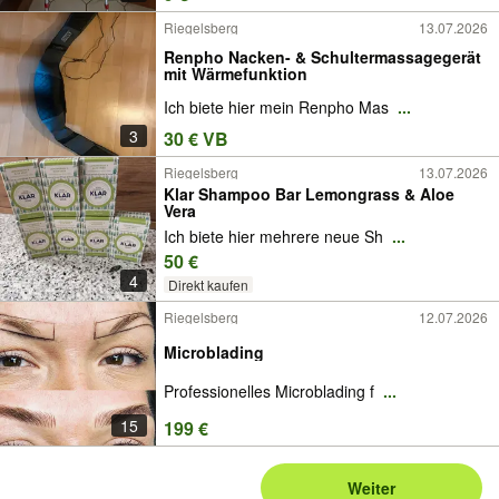
Riegelsberg
13.07.2026
Renpho Nacken- & Schultermassagegerät
mit Wärmefunktion
Ich biete hier mein Renpho Mas
...
3
30 € VB
Riegelsberg
13.07.2026
Klar Shampoo Bar Lemongrass & Aloe
Vera
Ich biete hier mehrere neue Sh
...
50 €
4
Direkt kaufen
Riegelsberg
12.07.2026
Microblading
Professionelles Microblading f
...
15
199 €
Weiter