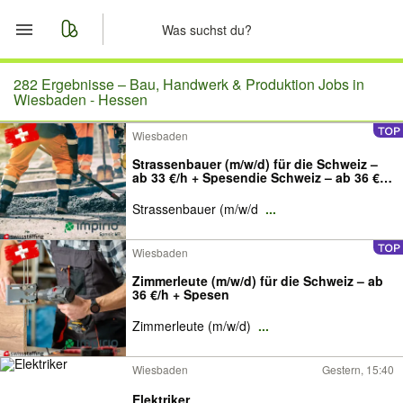
Start
282 Ergebnisse –
Bau, Handwerk & Produktion Jobs in
Wiesbaden - Hessen
Merkliste
Wiesbaden
Strassenbauer (m/w/d) für die Schweiz –
Nachrichten
ab 33 €/h + Spesendie Schweiz – ab 36 €/h
+ Spesen
Strassenbauer (m/w/d
...
Anzeige aufgeben
Wiesbaden
Zimmerleute (m/w/d) für die Schweiz – ab
36 €/h + Spesen
Zimmerleute (m/w/d)
...
Wiesbaden
Gestern, 15:40
Elektriker