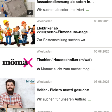
fassadendämmung ab sofort in
Wiesbaden
Wir suchen ab sofort motiviert
...
2
Wiesbaden
05.08.2026
Elektriker ab
2200€netto+Firmenauto/4tage
Woche/Zahler wechseln
Zur Festeinstellung suchen wir
...
Wiesbaden
05.08.2026
Tischler / Haustechniker (m/w/d)
☘️ Mömax sucht zum nächst mögl
...
Wiesbaden
05.08.2026
Helfer - Elektro m/w/d gesucht!
Wir suchen für unseren Auftrag
...
Wiesbaden
05.08.2026