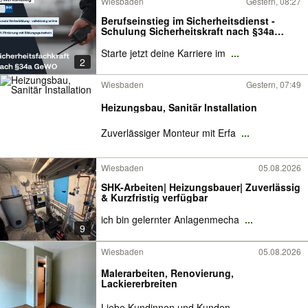
Wiesbaden
Gestern, 08:27
Berufseinstieg im Sicherheitsdienst -
Schulung Sicherheitskraft nach §34a
GewO mit IHK Zertifikat I Online
Weiterbildung I 100% Förderung mit
Starte jetzt deine Karriere im
...
2
Bildungsgutschein I Objektschutz und
Wachdienst
Wiesbaden
Gestern, 07:49
Heizungsbau, Sanitär Installation
Zuverlässiger Monteur mit Erfa
...
Wiesbaden
05.08.2026
SHK-Arbeiten| Heizungsbauer| Zuverlässig
& Kurzfristig verfügbar
ich bin gelernter Anlagenmecha
...
9
Wiesbaden
05.08.2026
Malerarbeiten, Renovierung,
Lackiererbreiten
Liebe Kundinnen und Kunden,
...