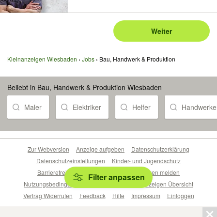
Weiter
Kleinanzeigen Wiesbaden
Jobs
Bau, Handwerk & Produktion
Beliebt in Bau, Handwerk & Produktion Wiesbaden
Maler
Elektriker
Helfer
Handwerke
Zur Webversion
Anzeige aufgeben
Datenschutzerklärung
Datenschutzeinstellungen
Kinder- und Jugendschutz
Barrierefreiheitserklärung
Sicherheitslücken melden
Filter anpassen
Nutzungsbedingungen
Beliebte Suchen
Anzeigen Übersicht
Vertrag Widerrufen
Feedback
Hilfe
Impressum
Einloggen