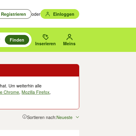
Registrieren
oder
Einloggen
Finden
en durchsuchen und mit Eingabetaste auswählen.
n um zu suchen, oder Vorschläge mit den Pfeiltasten nach oben/unten
des gewählten Orts oder PLZ.
Inserieren
Meins
hat. Um weiterhin alle
le Chrome
,
Mozilla Firefox
,
Sortieren nach:
Neueste