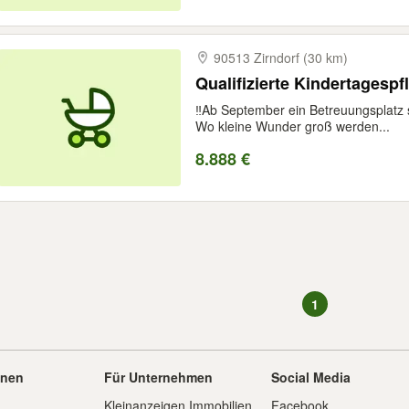
90513 Zirndorf (30 km)
Qualifizierte Kindertagespf
‼️Ab September ein Betreuungsplatz
Wo kleine Wunder groß werden...
8.888 €
1
onen
Für Unternehmen
Social Media
Kleinanzeigen Immobilien
Facebook