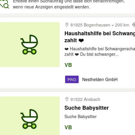
Erstelle einen Suchauftrag und lasse dich benachrichtigen,
wenn neue Anzeigen eingestellt werden.
gebnisse
81925 Bogenhausen + 200 km
Haushaltshilfe bei Schwan
zahlt ❤️
❤️ Haushaltshilfe bei Schwangerscha
zahlt ❤️ Du bist schwanger...
VB
Nesthelden GmbH
PRO
91522 Ansbach
Suche Babysitter
Suche Babysitter
VB