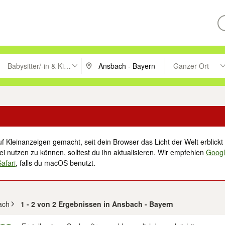
Babysitter/-in & Kinderbetreuung
Ganzer Ort
ken um zu suchen, oder Vorschläge mit den Pfeiltasten nach oben/unt
PLZ oder Ort eingeben. Eingabetaste drücke
Suche im Umkreis 
f Kleinanzeigen gemacht, seit dein Browser das Licht der Welt erblickt 
i nutzen zu können, solltest du ihn aktualisieren. Wir empfehlen
Goog
Safari
, falls du macOS benutzt.
ach
1 - 2 von 2 Ergebnissen in Ansbach - Bayern