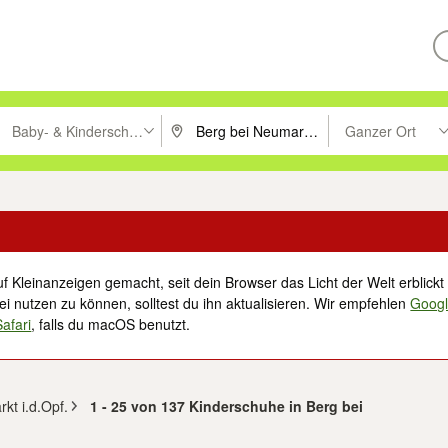
Baby- & Kinderschuhe
Ganzer Ort
ken um zu suchen, oder Vorschläge mit den Pfeiltasten nach oben/unt
PLZ oder Ort eingeben. Eingabetaste drücke
Suche im Umkreis 
f Kleinanzeigen gemacht, seit dein Browser das Licht der Welt erblickt 
i nutzen zu können, solltest du ihn aktualisieren. Wir empfehlen
Goog
Safari
, falls du macOS benutzt.
kt i.d.Opf.
1 - 25 von 137 Kinderschuhe in Berg bei