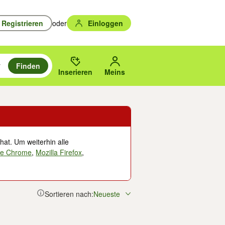
Registrieren
oder
Einloggen
Finden
en durchsuchen und mit Eingabetaste auswählen.
n um zu suchen, oder Vorschläge mit den Pfeiltasten nach oben/unten
des gewählten Orts oder PLZ.
Inserieren
Meins
hat. Um weiterhin alle
le Chrome
,
Mozilla Firefox
,
Sortieren nach:
Neueste