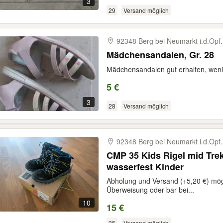
3
29
Versand möglich
92348 Berg bei Neumarkt i.d.Opf.
Mädchensandalen, Gr. 28
Mädchensandalen gut erhalten, weni
5 €
3
28
Versand möglich
92348 Berg bei Neumarkt i.d.Opf.
CMP 35 Kids Rigel mid Tr
wasserfest Kinder
Abholung und Versand (+5,20 €) mög
Überweisung oder bar bei...
10
15 €
35
Versand möglich