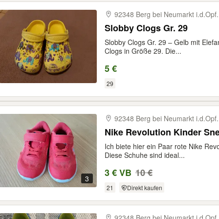
92348 Berg bei Neumarkt i.d.Opf.
Slobby Clogs Gr. 29
Slobby Clogs Gr. 29 – Gelb mit Elef
Clogs in Größe 29. Die...
5 €
29
92348 Berg bei Neumarkt i.d.Opf.
Nike Revolution Kinder Sne
Ich biete hier ein Paar rote Nike Re
Diese Schuhe sind ideal...
3 € VB
10 €
3
21
Direkt kaufen
92348 Berg bei Neumarkt i.d.Opf.