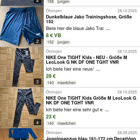
4
158
jungen
Öhringen
28.10.2025
Dunkelblaue Jako Trainingshose, Größe
152
Biete hier die blaue Jako Trai
...
8 € VB
2
152
jungen
Öhringen
28.10.2025
NIKE One TIGHT Kids - NEU - Größe M
LeoLook G NK DF ONE TGHT VNR
Ich biete hier eine neue/
...
28 €
3
140
maedchen
Öhringen
28.10.2025
NIKE One TIGHT Kids Größe M LeoLook G
NK DF ONE TGHT VNR
Ich biete hier eine sehr gut e
...
23 €
4
140
maedchen
Öhringen
28.09.2025
Jogginganzug blau 161-172 cm Decathlon