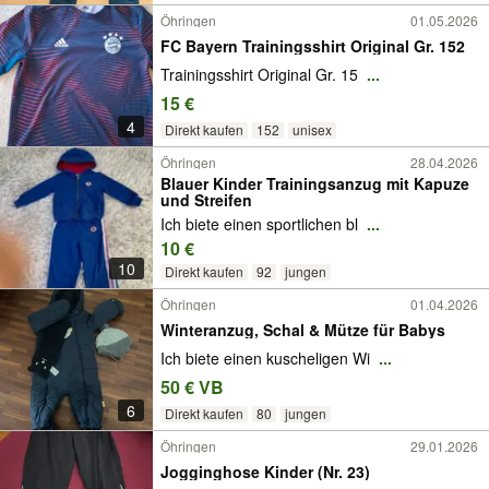
Öhringen
01.05.2026
FC Bayern Trainingsshirt Original Gr. 152
Trainingsshirt Original Gr. 15
...
15 €
4
Direkt kaufen
152
unisex
Öhringen
28.04.2026
Blauer Kinder Trainingsanzug mit Kapuze
und Streifen
Ich biete einen sportlichen bl
...
10 €
10
Direkt kaufen
92
jungen
Öhringen
01.04.2026
Winteranzug, Schal & Mütze für Babys
Ich biete einen kuscheligen Wi
...
50 € VB
6
Direkt kaufen
80
jungen
Öhringen
29.01.2026
Jogginghose Kinder (Nr. 23)