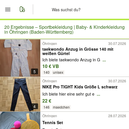
Start
20 Ergebnisse –
Sportbekleidung | Baby- & Kinderkleidung
in Öhringen (Baden-Württemberg)
Merkliste
Öhringen
30.07.2026
taekwondo Anzug in Grösse 140 mit
weißen Gürtel
Nachrichten
Ich biete taekwondo Anzug in G
...
10 € VB
Anzeige aufgeben
5
140
unisex
Öhringen
30.07.2026
NIKE Pro TIGHT Kids Größe L schwarz
Ich biete hier eine sehr gut e
...
22 €
4
146
maedchen
Öhringen
28.07.2026
Tennis Set