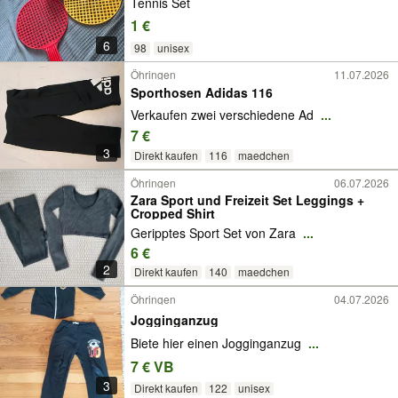
Tennis Set
1 €
6
98
unisex
Öhringen
11.07.2026
Sporthosen Adidas 116
Verkaufen zwei verschiedene Ad
...
7 €
3
Direkt kaufen
116
maedchen
Öhringen
06.07.2026
Zara Sport und Freizeit Set Leggings +
Cropped Shirt
Geripptes Sport Set von Zara
...
6 €
2
Direkt kaufen
140
maedchen
Öhringen
04.07.2026
Jogginganzug
Biete hier einen Jogginganzug
...
7 € VB
3
Direkt kaufen
122
unisex