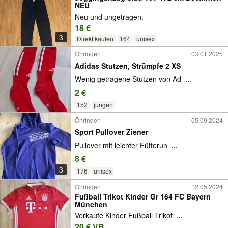
NEU
Neu und ungetragen.
18 €
3
Direkt kaufen
164
unisex
Öhringen
03.01.2025
Adidas Stutzen, Strümpfe 2 XS
Wenig getragene Stutzen von Ad
...
2 €
152
jungen
Öhringen
05.09.2024
Sport Pullover Ziener
Pullover mit leichter Fütterun
...
8 €
3
176
unisex
Öhringen
12.05.2024
Fußball Trikot Kinder Gr 164 FC Bayern
München
Verkaufe Kinder Fußball Trikot
...
20 € VB