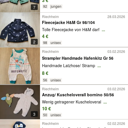
3 €
92
jungen
7
Riechheim
28.03.2026
Fleecejacke H&M Gr 98/104
Tolle Fleecejacke von H&M darf
...
4 €
2
98
unisex
Riechheim
03.02.2026
Strampler Handmade Hafenkitz Gr 56
Handmade Latzhose/ Stramp
...
8 €
56
unisex
Riechheim
03.02.2026
Anzug/ Kuscheloverall bornino 50/56
Wenig getragener Kuscheloveral
...
10 €
3
50
unisex
Riechheim
02.02.2026