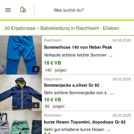
Start
20 Ergebnisse –
Babykleidung in Riechheim - Elleben
Riechheim
24.06.2026
Merkliste
Sommerhose 140 von Heber Peak
Verkaufe schöne leichte Sommer
...
Nachrichten
18 € VB
3
Anzeige aufgeben
140
jungen
Riechheim
28.03.2026
Sommerjacke s.oliver Gr 92
Sehr schöne Sommerjacke von s.
...
10 € VB
4
92
jungen
Riechheim
28.03.2026
kurze Hosen Topomini, dopodopo Gr 92
Sehr gut erhaltene kurze Hosen
...