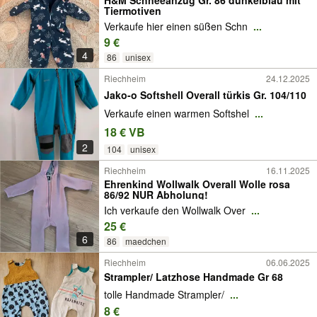
H&M Schneeanzug Gr. 86 dunkelblau mit
Tiermotiven
Verkaufe hier einen süßen Schn
...
9 €
4
86
unisex
Riechheim
24.12.2025
Jako-o Softshell Overall türkis Gr. 104/110
Verkaufe einen warmen Softshel
...
18 € VB
2
104
unisex
Riechheim
16.11.2025
Ehrenkind Wollwalk Overall Wolle rosa
86/92 NUR Abholung!
Ich verkaufe den Wollwalk Over
...
25 €
6
86
maedchen
Riechheim
06.06.2025
Strampler/ Latzhose Handmade Gr 68
tolle Handmade Strampler/
...
8 €