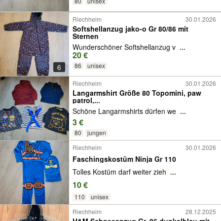
80
unisex
Riechheim
30.01.2026
Softshellanzug jako-o Gr 80/86 mit
Sternen
Wunderschöner Softshellanzug v
...
20 €
86
unisex
6
Riechheim
30.01.2026
Langarmshirt Größe 80 Topomini, paw
patrol,...
Schöne Langarmshirts dürfen we
...
3 €
80
jungen
Riechheim
30.01.2026
Faschingskostüm Ninja Gr 110
Tolles Kostüm darf weiter zieh
...
10 €
110
unisex
Riechheim
28.12.2025