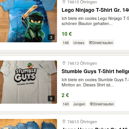
74613 Öhringen
Lego Ninjago T-Shirt Gr. 1
Ich biete ein cooles Lego Ninjago T-S
schönen Blauton gehalten...
10 €
3
146
Unisex
Direkt kaufen
74613 Öhringen
Stumble Guys T-Shirt hellg
Ich biete ein cooles Stumble Guys T-
Mintton an. Dieses Shirt ist...
2 €
5
140
Jungen
Direkt kaufen
74613 Öhringen