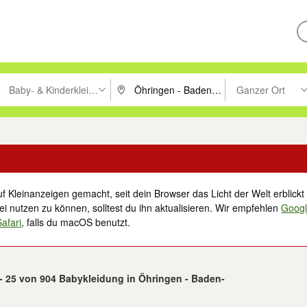
Baby- & Kinderkleidung
Ganzer Ort
ken um zu suchen, oder Vorschläge mit den Pfeiltasten nach oben/unt
PLZ oder Ort eingeben. Eingabetaste drücke
Suche im Umkreis 
f Kleinanzeigen gemacht, seit dein Browser das Licht der Welt erblickt 
i nutzen zu können, solltest du ihn aktualisieren. Wir empfehlen
Goog
Safari
, falls du macOS benutzt.
 - 25 von 904 Babykleidung in Öhringen - Baden-