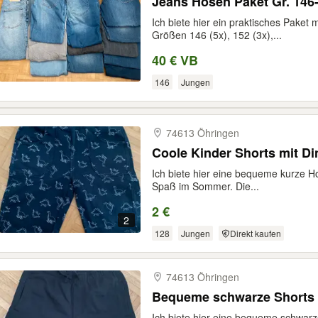
Jeans Hosen Paket Gr. 146
Ich biete hier ein praktisches Paket
Größen 146 (5x), 152 (3x),...
40 € VB
146
Jungen
74613 Öhringen
Coole Kinder Shorts mit Di
Ich biete hier eine bequeme kurze Ho
Spaß im Sommer. Die...
2 €
2
128
Jungen
Direkt kaufen
74613 Öhringen
Bequeme schwarze Shorts f
Ich biete hier eine bequeme schwarze