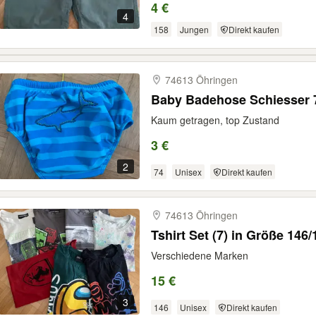
4 €
4
158
Jungen
Direkt kaufen
74613 Öhringen
Baby Badehose Schiesser 
Kaum getragen, top Zustand
3 €
2
74
Unisex
Direkt kaufen
74613 Öhringen
Tshirt Set (7) in Größe 146/
Verschiedene Marken
15 €
3
146
Unisex
Direkt kaufen