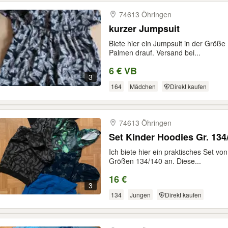
74613 Öhringen
kurzer Jumpsuit
Biete hier ein Jumpsuit in der Größe 
Palmen drauf. Versand bei...
6 € VB
3
164
Mädchen
Direkt kaufen
74613 Öhringen
Set Kinder Hoodies Gr. 134
Ich biete hier ein praktisches Set v
Größen 134/140 an. Diese...
16 €
3
134
Jungen
Direkt kaufen