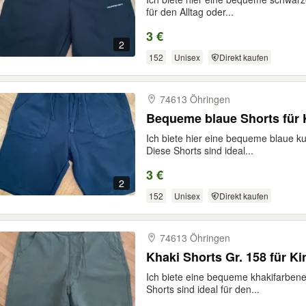
für den Alltag oder...
3 €
2
152
Unisex
Direkt kaufen
74613 Öhringen
Bequeme blaue Shorts für 
Ich biete hier eine bequeme blaue k
Diese Shorts sind ideal...
3 €
2
152
Unisex
Direkt kaufen
74613 Öhringen
Khaki Shorts Gr. 158 für K
Ich biete eine bequeme khakifarben
Shorts sind ideal für den...