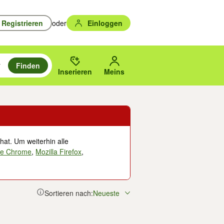
Registrieren
oder
Einloggen
Finden
en durchsuchen und mit Eingabetaste auswählen.
n um zu suchen, oder Vorschläge mit den Pfeiltasten nach oben/unten
des gewählten Orts oder PLZ.
Inserieren
Meins
hat. Um weiterhin alle
le Chrome
,
Mozilla Firefox
,
Sortieren nach:
Neueste