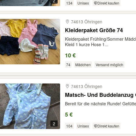
2
134
Unisex
Direkt kaufen
74613 Öhringen
Kleiderpaket Größe 74
Kleiderpaket Frühling/Sommer Mädch
Kleid 1 kurze Hose 1...
10 €
74
Mädchen
Versand möglich
74613 Öhringen
Bereit für die nächste Runde! Gefüt
5 €
2
104
Unisex
Direkt kaufen