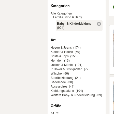
Filter
Kategorien
Alle Kategorien
Familie, Kind & Baby
Baby- & Kinderkleidung
Er
(904)
Art
Hosen & Jeans
(174)
Kleider & Röcke
(69)
Shirts & Tops
(153)
Hemden
(13)
Jacken & Mäntel
(121)
Pullover & Strickjacken
(77)
Wäsche
(56)
Sportbekleidung
(21)
Bademode
(30)
Accessoires
(47)
Kleidungspakete
(104)
Weitere Baby- & Kinderkleidung
(39)
Größe
44
(6)