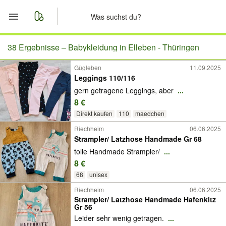
Start
38 Ergebnisse –
Babykleidung in Elleben - Thüringen
Gügleben
11.09.2025
Merkliste
Leggings 110/116
gern getragene Leggings, aber
...
Nachrichten
8 €
Direkt kaufen
110
maedchen
Anzeige aufgeben
Riechheim
06.06.2025
Strampler/ Latzhose Handmade Gr 68
tolle Handmade Strampler/
...
8 €
68
unisex
Riechheim
06.06.2025
Strampler/ Latzhose Handmade Hafenkitz
Gr 56
Leider sehr wenig getragen.
...