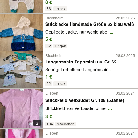
8 €
56
unisex
Riechheim
28.02.2025
Strickjacke Handmade Größe 62 blau weiß
Gepflegte Jacke, nur wenig abe
...
5 €
62
jungen
Riechheim
28.02.2025
Langarmshirt Topomini u.a. Gr. 62
Sehr gut erhaltene Langarmshir
...
1 €
62
unisex
Elleben
03.02.2021
Strickkleid Verbaudet Gr. 108 (5Jahre)
Strickkleid von Verbaudet ohne
...
3 €
2
104
maedchen
Elleben
03.02.2021