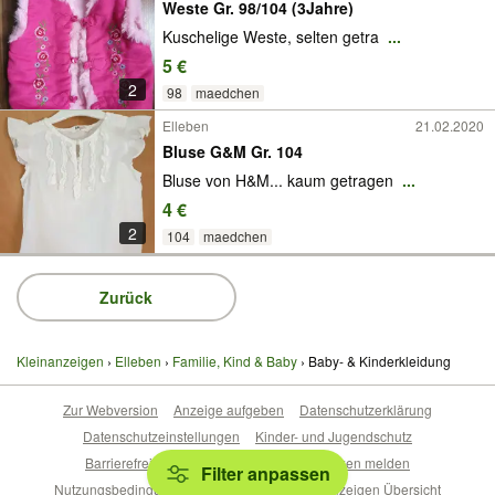
Weste Gr. 98/104 (3Jahre)
Kuschelige Weste, selten getra
...
5 €
2
98
maedchen
Elleben
21.02.2020
Bluse G&M Gr. 104
Bluse von H&M... kaum getragen
...
4 €
2
104
maedchen
Zurück
Kleinanzeigen
Elleben
Familie, Kind & Baby
Baby- & Kinderkleidung
Zur Webversion
Anzeige aufgeben
Datenschutzerklärung
Datenschutzeinstellungen
Kinder- und Jugendschutz
Barrierefreiheitserklärung
Sicherheitslücken melden
Filter anpassen
Nutzungsbedingungen
Beliebte Suchen
Anzeigen Übersicht