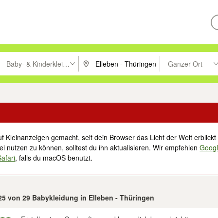
Baby- & Kinderkleidung
Ganzer Ort
ken um zu suchen, oder Vorschläge mit den Pfeiltasten nach oben/unt
PLZ oder Ort eingeben. Eingabetaste drücke
Suche im Umkreis 
f Kleinanzeigen gemacht, seit dein Browser das Licht der Welt erblickt 
i nutzen zu können, solltest du ihn aktualisieren. Wir empfehlen
Goog
Safari
, falls du macOS benutzt.
 25 von 29 Babykleidung in Elleben - Thüringen