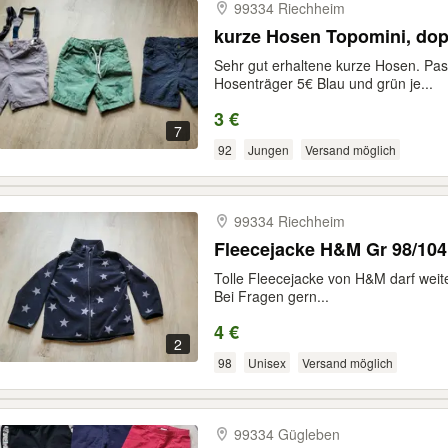
99334 Riechheim
kurze Hosen Topomini, do
Sehr gut erhaltene kurze Hosen. Pas
Hosenträger 5€ Blau und grün je...
3 €
7
92
Jungen
Versand möglich
99334 Riechheim
Fleecejacke H&M Gr 98/104
Tolle Fleecejacke von H&M darf weit
Bei Fragen gern...
4 €
2
98
Unisex
Versand möglich
99334 Gügleben