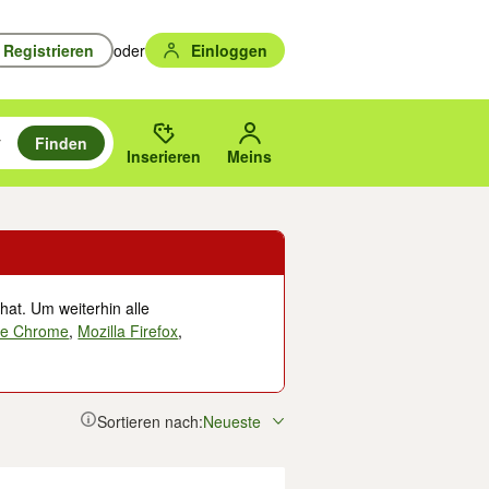
Registrieren
oder
Einloggen
Finden
en durchsuchen und mit Eingabetaste auswählen.
n um zu suchen, oder Vorschläge mit den Pfeiltasten nach oben/unten
des gewählten Orts oder PLZ.
Inserieren
Meins
hat. Um weiterhin alle
le Chrome
,
Mozilla Firefox
,
Sortieren nach:
Neueste