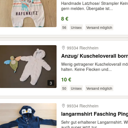
Handmade Latzhose/ Strampler Kein
gern melden. Übergabe ist...
8 €
56
Unisex
Versand möglich
99334 Riechheim
Anzug/ Kuscheloverall born
Wenig getragener Kuscheloverall mö
halten. Keine Flecken und...
10 €
3
50
Unisex
Versand möglich
99334 Riechheim
Sehr gut erhaltener Langarmshirt. W
auch super jetzt zur...