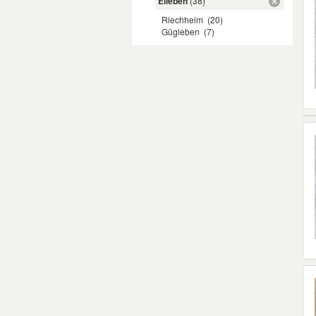
Elleben
(38)
Riechheim
(20)
Gügleben
(7)