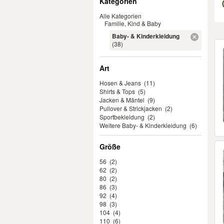
Kategorien
Alle Kategorien
Familie, Kind & Baby
Baby- & Kinderkleidung
Er
(38)
Art
Hosen & Jeans
(11)
Shirts & Tops
(5)
Jacken & Mäntel
(9)
Pullover & Strickjacken
(2)
Sportbekleidung
(2)
Weitere Baby- & Kinderkleidung
(6)
Größe
56
(2)
62
(2)
80
(2)
86
(3)
92
(4)
98
(3)
104
(4)
110
(6)