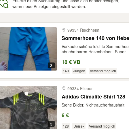
Erstelle einen Suchauftrag und lasse dich benachrichtigen,
wenn neue Anzeigen eingestellt werden.
gebnisse
99334 Riechheim
Sommerhose 140 vo
Verkaufe schöne leichte Sommerhose
abnehmbaren Hosenbeinen. Super...
18 € VB
3
140
Jungen
Versand möglich
99334 Elleben
Adidas Climalite Shirt 128
Siehe Bilder. Nichtraucherhaushalt
6 €
3
128
Unisex
Versand möglich