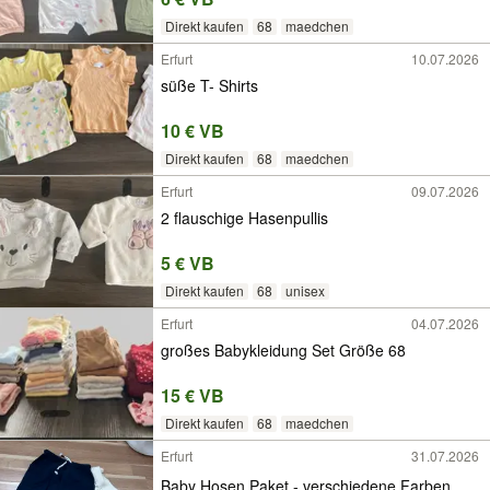
Direkt kaufen
68
maedchen
Erfurt
10.07.2026
süße T- Shirts
10 € VB
Direkt kaufen
68
maedchen
Erfurt
09.07.2026
2 flauschige Hasenpullis
5 € VB
Direkt kaufen
68
unisex
Erfurt
04.07.2026
großes Babykleidung Set Größe 68
15 € VB
Direkt kaufen
68
maedchen
Erfurt
31.07.2026
Baby Hosen Paket - verschiedene Farben