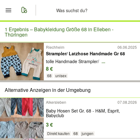
Start
1 Ergebnis –
Babykleidung Größe 68 in Elleben -
Thüringen
Merkliste
Riechheim
06.06.2025
Strampler/ Latzhose Handmade Gr 68
Nachrichten
tolle Handmade Strampler/
...
8 €
Anzeige aufgeben
68
unisex
Alternative Anzeigen in der Umgebung
Alkersleben
07.08.2026
Baby Hosen Set Gr. 68 - H&M, Esprit,
Babyclub
3 €
Direkt kaufen
68
jungen