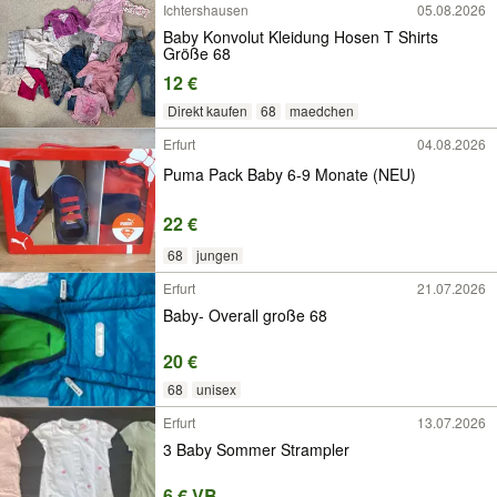
Ichtershausen
05.08.2026
Baby Konvolut Kleidung Hosen T Shirts
Größe 68
12 €
Direkt kaufen
68
maedchen
Erfurt
04.08.2026
Puma Pack Baby 6-9 Monate (NEU)
22 €
68
jungen
Erfurt
21.07.2026
Baby- Overall große 68
20 €
68
unisex
Erfurt
13.07.2026
3 Baby Sommer Strampler
6 € VB