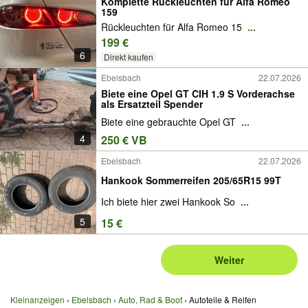
Komplette Rückleuchten für Alfa Romeo
159
Rückleuchten für Alfa Romeo 15
...
199 €
6
Direkt kaufen
Ebelsbach
22.07.2026
Biete eine Opel GT CIH 1.9 S Vorderachse
als Ersatzteil Spender
Biete eine gebrauchte Opel GT
...
4
250 € VB
Ebelsbach
22.07.2026
Hankook Sommerreifen 205/65R15 99T
Ich biete hier zwei Hankook So
...
5
15 €
Weiter
Kleinanzeigen
Ebelsbach
Auto, Rad & Boot
Autoteile & Reifen