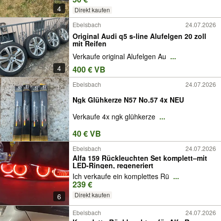
4
Direkt kaufen
Ebelsbach
24.07.2026
Original Audi q5 s-line Alufelgen 20 zoll
mit Reifen
Verkaufe original Alufelgen Au
...
4
400 € VB
Ebelsbach
24.07.2026
Ngk Glühkerze N57 No.57 4x NEU
Verkaufe 4x ngk glühkerze
...
40 € VB
Ebelsbach
24.07.2026
Alfa 159 Rückleuchten Set komplett–mit
LED-Ringen, regeneriert
Ich verkaufe ein komplettes Rü
...
239 €
Direkt kaufen
6
Ebelsbach
24.07.2026