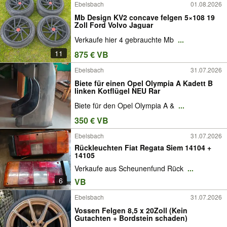
Ebelsbach
01.08.2026
Mb Design KV2 concave felgen 5×108 19
Zoll Ford Volvo Jaguar
Verkaufe hier 4 gebrauchte Mb
...
11
875 € VB
Ebelsbach
31.07.2026
Biete für einen Opel Olympia A Kadett B
linken Kotflügel NEU Rar
Biete für den Opel Olympia A &
...
350 € VB
Ebelsbach
31.07.2026
Rückleuchten Fiat Regata Siem 14104 +
14105
Verkaufe aus Scheunenfund Rück
...
6
VB
Ebelsbach
31.07.2026
Vossen Felgen 8,5 x 20Zoll (Kein
Gutachten + Bordstein schaden)