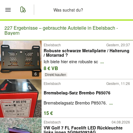
Start
227 Ergebnisse –
gebrauchte Autoteile in Ebelsbach -
Bayern
Merkliste
Ebelsbach
Gestern, 20:37
Robuste schwarze Metallplatte / Halterung
/ Motarrad ?
Nachrichten
Ich biete hier eine robuste sc
...
8 € VB
Anzeige aufgeben
6
Direkt kaufen
Ebelsbach
Gestern, 11:26
Bremsbelag-Satz Brembo P85076
Bremsbelagsatz Brembo P85076.
...
15 €
Ebelsbach
04.08.2026
VW Golf 7 FL Facelift LED Rückleuchte
links innen 5G0945093AG