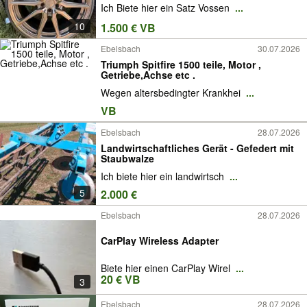
Ich Biete hier ein Satz Vossen
...
10
1.500 € VB
Ebelsbach
30.07.2026
Triumph Spitfire 1500 teile, Motor ,
Getriebe,Achse etc .
Wegen altersbedingter Krankhei
...
VB
Ebelsbach
28.07.2026
Landwirtschaftliches Gerät - Gefedert mit
Staubwalze
Ich biete hier ein landwirtsch
...
5
2.000 €
Ebelsbach
28.07.2026
CarPlay Wireless Adapter
Biete hier einen CarPlay Wirel
...
20 € VB
3
Ebelsbach
28.07.2026