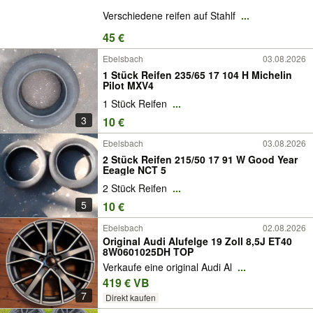
Verschiedene reifen auf Stahlf
...
45 €
Ebelsbach
03.08.2026
1 Stück Reifen 235/65 17 104 H Michelin
Pilot MXV4
1 Stück Reifen
...
3
10 €
Ebelsbach
03.08.2026
2 Stück Reifen 215/50 17 91 W Good Year
Eeagle NCT 5
2 Stück Reifen
...
5
10 €
Ebelsbach
02.08.2026
Original Audi Alufelge 19 Zoll 8,5J ET40
8W0601025DH TOP
Verkaufe eine original Audi Al
...
419 € VB
7
Direkt kaufen