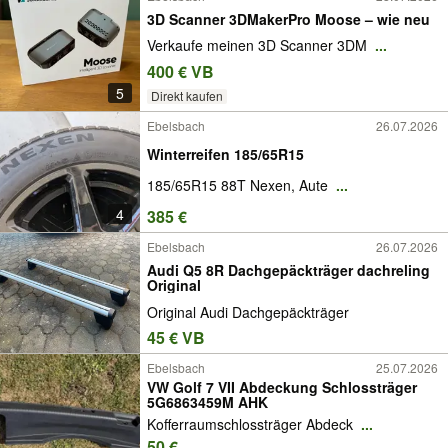
3D Scanner 3DMakerPro Moose – wie neu
Verkaufe meinen 3D Scanner 3DM
...
400 € VB
5
Direkt kaufen
Ebelsbach
26.07.2026
Winterreifen 185/65R15
185/65R15 88T Nexen, Aute
...
4
385 €
Ebelsbach
26.07.2026
Audi Q5 8R Dachgepäckträger dachreling
Original
Original Audi Dachgepäckträger
45 € VB
Ebelsbach
25.07.2026
VW Golf 7 VII Abdeckung Schlossträger
5G6863459M AHK
Kofferraumschlossträger Abdeck
...
50 €