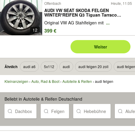
Offenbach
Heute, 11:05
AUDI VW SEAT SKODA FELGEN
WINTER*REIFEN Q3 Tiguan Tarraco
Kodiaq
Original VW AG Stahlfelgen mit
...
12
399 €
Weiter
Ähnlich
audi a6
5x112
audi
audi felgen 20 zoll
audi felgen
Kleinanzeigen
Auto, Rad & Boot
Autoteile & Reifen
audi felgen
Beliebt in Autoteile & Reifen Deutschland
Dachbox
Felgen
Hebebühne
Aluf