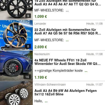
19 Zoll Alufelgen mit Sommerreifen für
Audi A3 A4 A5 A6 A7 A8 TT Q2 Q3 Q4 Q5
BMW 1er 2er 3er 4er 5er 6er 7er X1 X2 X3
MF-WHEELSTORE:
...
Z4 Skoda Kodiaq Karoq Superb Octavia
Yeti Felgen Kompletträder Sommerräder
9
1.099 €
MAM RS6
Lengede
Heute, 11:08
22 Zoll Alufelgen mit Sommerreifen für
Audi A7 A8 Q5 S6 S7 S8 RS6 RS7 SQ5 RS8
Q4 Q6 Q7 SQ7 Q8 SQ8 Mercedes R S M
MF-WHEELSTORE:
...
Klasse ML GLE EQC EQE EQC VW Tiguan
Tayron Felgen Kompletträder
8
2.699 €
Sommerräder GMP Rebel
Neckarsulm
Heute, 11:08
4x NEUE FF Wheels FF01 19 Zoll
Winterräder für Audi Seat Skoda VW Q3
RSQ3 F3 Q4 A6 S6 F2 C8 A8 4H Q5 8R
⭐⭐günstige Kompletträder koste
...
Tiguan 5N Tarraco Kodiaq KN FR Felgen
Reifen Räder schwarz Winterreifen
16
1.199 €
Kompletträder ABE 5x112
Villingen-Schwenningen
Heute, 11:07
Audi A3 A4 B9 8W A6 Alufelgen Felgen
5x112 18Zoll Sline
Hallo,
...