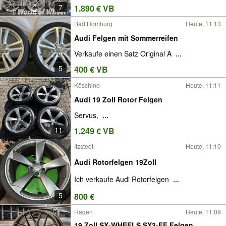
7
1.890 € VB
Bad Homburg
Heute, 11:13
Audi Felgen mit Sommerreifen
Verkaufe einen Satz Original A
...
5
400 € VB
Kösching
Heute, 11:11
Audi 19 Zoll Rotor Felgen
Servus,
...
11
1.249 € VB
Itzstedt
Heute, 11:10
Audi Rotorfelgen 19Zoll
Ich verkaufe Audi Rotorfelgen
...
5
800 €
Hagen
Heute, 11:09
19 Zoll SX-WHEELS SX3-FF Felgen