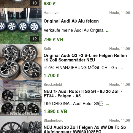
10
680 €
Hannover
Heute, 11:06
Original Audi A8 Alu felgen
Verkaufe meine Audi A8 Origina
...
12
799 € VB
Selb
Heute, 11:06
Original Audi Q3 F3 S-Line Felgen Reifen
19 Zoll Sommerräder NEU
✅ 0% FINANZIERUNG MÖGLICH - Ga
...
8
1.700 €
Breckerfeld
Heute, 11:06
NEU ✨ Audi Rotor II S5 S4 - 9J 20 Zoll -
ET34 - Felgen - A5
199 ORIGINAL Audi Rotor S5
...
7
1.890 € VB
Staufenberg
Heute, 11:06
NEU Audi 20 Zoll Felgen A5 8W B9 F5 S5
Alufelgensatz 8W0601025EG