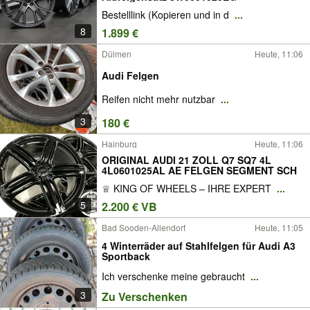
Bestelllink (Kopieren und in d
...
8
1.899 €
Dülmen
Heute, 11:06
Audi Felgen
Reifen nicht mehr nutzbar
...
3
180 €
Hainburg
Heute, 11:06
ORIGINAL AUDI 21 ZOLL Q7 SQ7 4L
4L0601025AL AE FELGEN SEGMENT SCH
♕ KING OF WHEELS – IHRE EXPERT
...
5
2.200 € VB
Bad Sooden-Allendorf
Heute, 11:05
4 Winterräder auf Stahlfelgen für Audi A3
Sportback
Ich verschenke meine gebraucht
...
3
Zu Verschenken