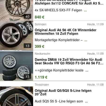
Alufelgen 5x112 CONCAVE für Audi A3 S3
RS3 8V 8Y GY A4 S4 8K B8 A5 S5
4x SX-WHEELS SX3-FF Felgen
...
Sportback F2 B10 A6 S6 Avant 4F 4G 4K
C6 C7 C8 C9 A8 4E Q2 GA Q3 8U F3 Q4 FZ
40
840 €
RS TT TTS 8J 8S
Solingen
Heute, 11:09
Original Audi A6 S6 4K C8 Winterräder
Winterreifen 18 Zoll Felgen
Montagefertige Kompletträder –
...
13
399 €
Neckarsulm
Heute, 11:09
Damina DM08 19 Zoll Winterräder für Audi
Seat Skoda VW Q3 RSQ3 F3 Q4 A6 S6 F2
C8 A8 4H Q5 8R Tiguan 5N Tarraco Kodiaq
⭐⭐günstige Kompletträder koste
...
KN FR Felgen Reifen Räder silber
Performance Winterreifen ABE CDI
13
1.119 €
Kompletträder
Trossingen
Heute, 11:08
Original Audi Q5/SQ5 S-Line felgen
20”Zoll
Audi SQ5 S5 S -Line felgen som
...