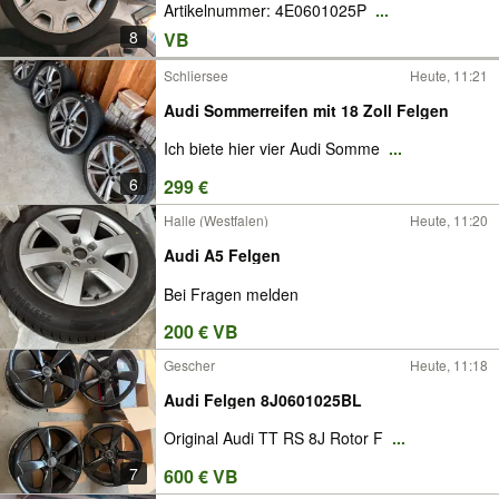
Artikelnummer: 4E0601025P
...
8
VB
Schliersee
Heute, 11:21
Audi Sommerreifen mit 18 Zoll Felgen
Ich biete hier vier Audi Somme
...
6
299 €
Halle (Westfalen)
Heute, 11:20
Audi A5 Felgen
Bei Fragen melden
200 € VB
Gescher
Heute, 11:18
Audi Felgen 8J0601025BL
Original Audi TT RS 8J Rotor F
...
7
600 € VB