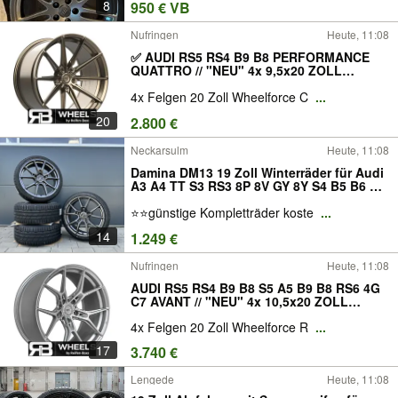
8
950 € VB
Nufringen
Heute, 11:08
✅ AUDI RS5 RS4 B9 B8 PERFORMANCE
QUATTRO // "NEU" 4x 9,5x20 ZOLL
FELGEN SATZ #F2589# WHEELFORCE
4x Felgen 20 Zoll Wheelforce C
...
WHEELS CF.3-FFR CF.3 CF3 20ZOLL 20
ZOLL FELGENSATZ RÄDER RB-WHEELS
20
2.800 €
Neckarsulm
Heute, 11:08
Damina DM13 19 Zoll Winterräder für Audi
A3 A4 TT S3 RS3 8P 8V GY 8Y S4 B5 B6 B7
8E 8H TTS TTRS 8J 8S FV Felgen Reifen
⭐⭐günstige Kompletträder koste
...
Räder anthrazit sline sportback avant TDI
S Winterreifen Kompletträder S Line
14
1.249 €
Nufringen
Heute, 11:08
AUDI RS5 RS4 B9 B8 S5 A5 B9 B8 RS6 4G
C7 AVANT // "NEU" 4x 10,5x20 ZOLL
FELGEN SATZ #F4354# WHEELFORCE
4x Felgen 20 Zoll Wheelforce R
...
WHEELS RACE.1-FORGED RACE.ONE
RACE ONE RACE 1 20ZOLL 20 ZOLL
17
3.740 €
FELGENSATZ RÄDER RB-WHEELS
Lengede
Heute, 11:08