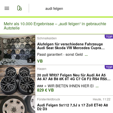
Start
Mehr als 10.000 Ergebnisse –
„audi felgen“ in gebrauchte
Autoteile
Merkliste
Schmalkalden
Alufelgen für verschiedene Fahrzeuge
Nachrichten
Audi Seat Skoda VW Mercedes Cupra
BMW Mini Sommerreifen Allwetterreifen
Passt garantiert - sonst Geld
...
Winterreifen Felgen Räder mit ABE TÜV
schwarz grau silber bronze Alu 5x112
Anzeige aufgeben
3
VB
5x120 komplett
Hagen
20 zoll WH37 Felgen Neu für Audi A4 A5
A6 A7 A8 B8 8K 8T 4G C7 C8 F2 RS4 RS5
RS6 RS7 S4 S5 S6 S7 S8 Q3 RSQ3 SQ5
### ⭐ WIR BIETEN IHNEN HIER EI
...
SQ7 Q5 Q7 Q8 Etron Sline Quattro
829 € VB
Sportback Cabrio Avant Limo Sommer
6
20zoll Hybrid
Fürstenfeldbruck
Heute, 11:22
Audi Felgen 5x112 7,5J x 17 Zoll ET40 A8
D2 D3