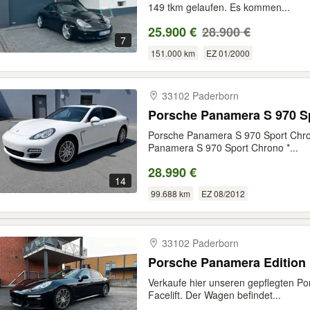
149 tkm gelaufen. Es kommen...
25.900 €
28.900 €
7
151.000 km
EZ 01/2000
33102 Paderborn
Porsche Panamera S 970 S
Porsche Panamera S 970 Sport Chro
Panamera S 970 Sport Chrono *...
28.990 €
14
99.688 km
EZ 08/2012
33102 Paderborn
Porsche Panamera Edition 
Verkaufe hier unseren gepflegten P
Facelift. Der Wagen befindet...