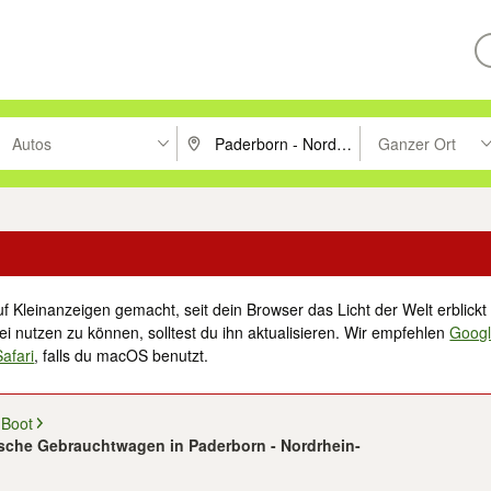
Autos
Ganzer Ort
ken um zu suchen, oder Vorschläge mit den Pfeiltasten nach oben/unt
PLZ oder Ort eingeben. Eingabetaste drücke
Suche im Umkreis 
f Kleinanzeigen gemacht, seit dein Browser das Licht der Welt erblickt 
i nutzen zu können, solltest du ihn aktualisieren. Wir empfehlen
Goog
Safari
, falls du macOS benutzt.
 Boot
rsche Gebrauchtwagen in Paderborn - Nordrhein-