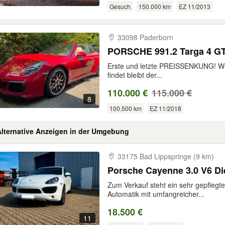
Gesuch
150.000 km
EZ 11/2013
33098 Paderborn
PORSCHE 991.2 Targa 4 GTS
Erste und letzte PREISSENKUNG! Wenn
findet bleibt der...
110.000 €
115.000 €
8
100.500 km
EZ 11/2018
Alternative Anzeigen in der Umgebung
33175 Bad Lippspringe (9 km)
Porsche Cayenne 3.0 V6 Di
Zum Verkauf steht ein sehr gepflegt
Automatik mit umfangreicher...
18.500 €
11