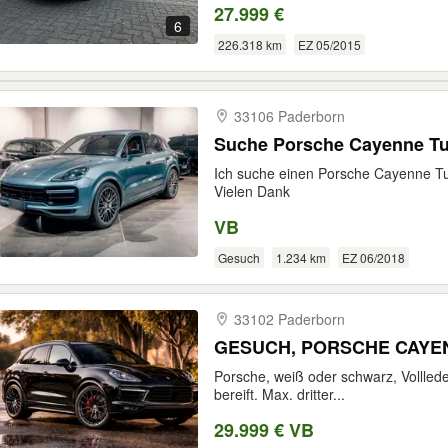
27.999 €
6
226.318 km
EZ 05/2015
33106 Paderborn
Suche Porsche Cayenne T
Ich suche einen Porsche Cayenne Tur
Vielen Dank
VB
Gesuch
1.234 km
EZ 06/2018
33102 Paderborn
GESUCH, PORSCHE CAYENN
Porsche, weiß oder schwarz, Vollled
bereift. Max. dritter...
29.999 € VB