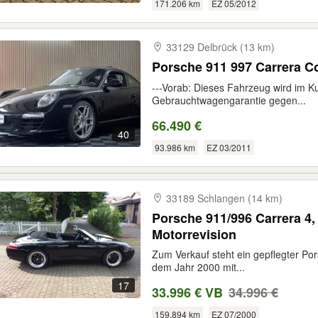
171.206 km
EZ 05/2012
33129 Delbrück (13 km)
Porsche 911 997 Carrera C
---Vorab: Dieses Fahrzeug wird im K
Gebrauchtwagengarantie gegen...
66.490 €
40
93.986 km
EZ 03/2011
33189 Schlangen (14 km)
Porsche 911/996 Carrera 4,
Motorrevision
Zum Verkauf steht ein gepflegter Po
dem Jahr 2000 mit...
17
33.996 € VB
34.996 €
159.894 km
EZ 07/2000