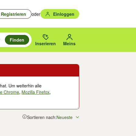
Registrieren
oder
Einloggen
Finden
en durchsuchen und mit Eingabetaste auswählen.
n um zu suchen, oder Vorschläge mit den Pfeiltasten nach oben/unten
des gewählten Orts oder PLZ.
Inserieren
Meins
hat. Um weiterhin alle
le Chrome
,
Mozilla Firefox
,
Sortieren nach:
Neueste