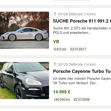
33129 Delbrück (14 km)
SUCHE Porsche 911 991.2 
Suche 991.2 GT3 als Handschalter m
PDLS und erweitertem...
VB
9.912 km
EZ 01/2017
33129 Delbrück (14 km)
Porsche Cayenne Turbo Tu
Ich biete hier meinen Porsche Cayen
V8 Turbo zum Verkauf. Der...
14.999 €
10
180.000 km
EZ 07/2008