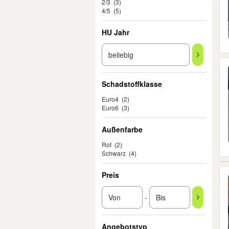
2/3
(3)
4/5
(5)
HU Jahr
Schadstoffklasse
Euro4
(2)
Euro6
(3)
Außenfarbe
Rot
(2)
Schwarz
(4)
Preis
-
Angebotstyp