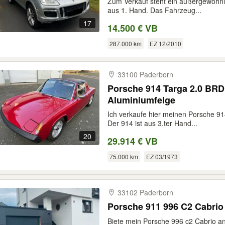
Zum Verkauf steht ein außergewöhnl
aus 1. Hand. Das Fahrzeug...
17
14.500 € VB
287.000 km
EZ 12/2010
33100 Paderborn
Porsche 914 Targa 2.0 BRD
Aluminiumfelge
Ich verkaufe hier meinen Porsche 91
Der 914 ist aus 3.ter Hand...
20
29.914 € VB
75.000 km
EZ 03/1973
33102 Paderborn
Porsche 911 996 C2 Cabrio
Biete mein Porsche 996 c2 Cabrio an