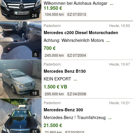
Wilkommen bei Autohaus Autogar
...
11.950 €
104.000 km
EZ 07/2013
24
Paderborn
Heute, 10:50
Mercedes c200 Diesel Motorschaden
Achtung: Wahrscheinlich Motors
...
700 €
5
245.000 km
EZ 07/2004
Paderborn
Heute, 10:47
Mercedes Benz B150
KEIN EXPORT
...
1.500 € VB
18
295.000 km
EZ 04/2008
Paderborn
Heute, 10:21
Mercedes-Benz 300
Mercedes-Benz ! Traumfahrzeug
...
21.500 €
15
71.950 km
EZ 02/2013