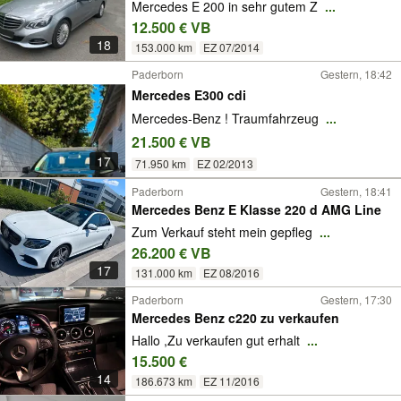
Mercedes E 200 in sehr gutem Z
...
12.500 € VB
18
153.000 km
EZ 07/2014
Paderborn
Gestern, 18:42
Mercedes E300 cdi
Mercedes-Benz ! Traumfahrzeug
...
21.500 € VB
17
71.950 km
EZ 02/2013
Paderborn
Gestern, 18:41
Mercedes Benz E Klasse 220 d AMG Line
Zum Verkauf steht mein gepfleg
...
26.200 € VB
17
131.000 km
EZ 08/2016
Paderborn
Gestern, 17:30
Mercedes Benz c220 zu verkaufen
Hallo ,Zu verkaufen gut erhalt
...
15.500 €
14
186.673 km
EZ 11/2016