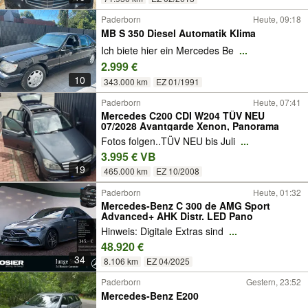
Paderborn
Heute, 09:18
MB S 350 Diesel Automatik Klima
Ich biete hier ein Mercedes Be
...
2.999 €
10
343.000 km
EZ 01/1991
Paderborn
Heute, 07:41
Mercedes C200 CDI W204 TÜV NEU
07/2028 Avantgarde Xenon, Panorama
Fotos folgen..TÜV NEU bis Juli
...
3.995 € VB
19
465.000 km
EZ 10/2008
Paderborn
Heute, 01:32
Mercedes-Benz C 300 de AMG Sport
Advanced+ AHK Distr. LED Pano
Hinweis: Digitale Extras sind
...
48.920 €
34
8.106 km
EZ 04/2025
Paderborn
Gestern, 23:52
Mercedes-Benz E200