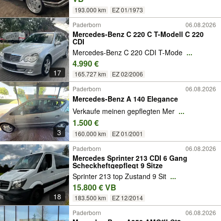
193.000 km
EZ 01/1973
Paderborn
06.08.2026
Mercedes-Benz C 220 C T-Modell C 220
CDI
Mercedes-Benz C 220 CDI T-Mode
...
4.990 €
17
165.727 km
EZ 02/2006
Paderborn
06.08.2026
Mercedes-Benz A 140 Elegance
Verkaufe meinen gepflegten Mer
...
1.500 €
3
160.000 km
EZ 01/2001
Paderborn
06.08.2026
Mercedes Sprinter 213 CDI 6 Gang
Scheckheftgepflegt 9 Sitze
Sprinter 213 top Zustand 9 Sit
...
15.800 € VB
18
183.500 km
EZ 12/2014
Paderborn
06.08.2026