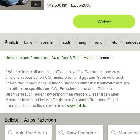
20
142.500 km
EZ 06/2000
Weiter
Ähnlich
bmw
sprinter
audi
amg
auto
vito
mercede
Kleinanzeigen Paderborn
Auto, Rad & Boot
Autos
mercedes
* Weitere Informationen zum offiziellen Kraftstoffverbrauch und zu den
offiziellen spezifischen CO₂-Emissionen und ggf. zum Stromverbrauch
neuer Pkw können dem Leitfaden über den offiziellen Kraftstoffverbrauch,
die offiziellen spezifischen CO₂-Emissionen und den offiziellen
Stromverbrauch neuer Pkw entnommen werden. Dieser ist an allen
Verkaufsstellen und bei der Deutschen Automobil Treuhand GmbH
unentgeltlich erhältlich, sowie unter
www.dat.de
.
Beliebt in Autos Paderborn
Auto Paderborn
Bmw Paderborn
Mercedes 