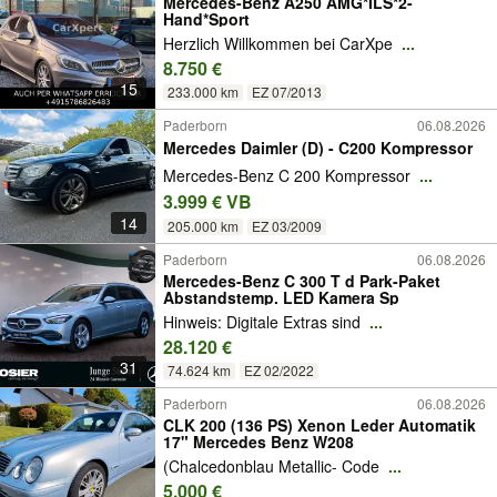
Mercedes-Benz A250 AMG*ILS*2-
Hand*Sport
Herzlich Willkommen bei CarXpe
...
8.750 €
15
233.000 km
EZ 07/2013
Paderborn
06.08.2026
Mercedes Daimler (D) - C200 Kompressor
Mercedes-Benz C 200 Kompressor
...
3.999 € VB
14
205.000 km
EZ 03/2009
Paderborn
06.08.2026
Mercedes-Benz C 300 T d Park-Paket
Abstandstemp. LED Kamera Sp
Hinweis: Digitale Extras sind
...
28.120 €
31
74.624 km
EZ 02/2022
Paderborn
06.08.2026
CLK 200 (136 PS) Xenon Leder Automatik
17" Mercedes Benz W208
(Chalcedonblau Metallic- Code
...
5.000 €