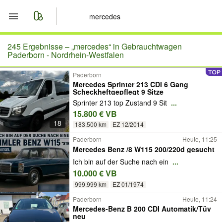
Start
245 Ergebnisse –
„mercedes“ in Gebrauchtwagen
Paderborn - Nordrhein-Westfalen
Merkliste
Paderborn
Mercedes Sprinter 213 CDI 6 Gang
Scheckheftgepflegt 9 Sitze
Nachrichten
Sprinter 213 top Zustand 9 Sit
...
15.800 € VB
Anzeige aufgeben
18
183.500 km
EZ 12/2014
Paderborn
Heute, 11:25
Mercedes Benz /8 W115 200/220d gesucht
Ich bin auf der Suche nach ein
...
10.000 € VB
999.999 km
EZ 01/1974
Paderborn
Heute, 11:24
Mercedes-Benz B 200 CDI Automatik/Tüv
neu