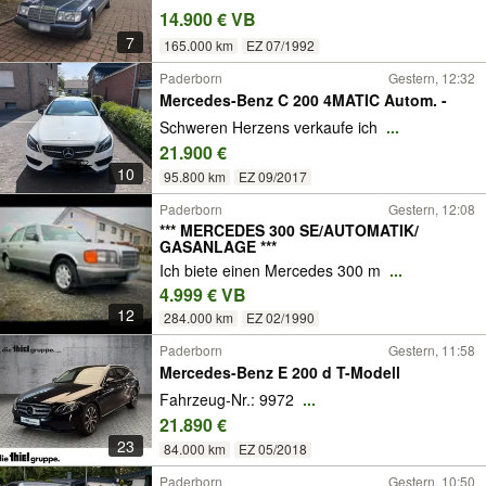
14.900 € VB
7
165.000 km
EZ 07/1992
Paderborn
Gestern, 12:32
Mercedes-Benz C 200 4MATIC Autom. -
Schweren Herzens verkaufe ich
...
21.900 €
10
95.800 km
EZ 09/2017
Paderborn
Gestern, 12:08
*** MERCEDES 300 SE/AUTOMATIK/
GASANLAGE ***
Ich biete einen Mercedes 300 m
...
4.999 € VB
12
284.000 km
EZ 02/1990
Paderborn
Gestern, 11:58
Mercedes-Benz E 200 d T-Modell
Fahrzeug-Nr.: 9972
...
21.890 €
23
84.000 km
EZ 05/2018
Paderborn
Gestern, 10:50