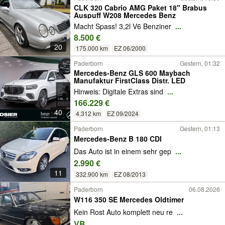
CLK 320 Cabrio AMG Paket 18" Brabus
Auspuff W208 Mercedes Benz
Macht Spass! 3,2l V6 Benziner
...
8.500 €
20
175.000 km
EZ 06/2000
Paderborn
Gestern, 01:32
Mercedes-Benz GLS 600 Maybach
Manufaktur FirstClass Distr. LED
Hinweis: Digitale Extras sind
...
166.229 €
40
4.312 km
EZ 09/2024
Paderborn
Gestern, 01:13
Mercedes-Benz B 180 CDI
Das Auto ist in einem sehr gep
...
2.990 €
11
332.900 km
EZ 08/2013
Paderborn
06.08.2026
W116 350 SE Mercedes Oldtimer
Kein Rost Auto komplett neu re
...
VB