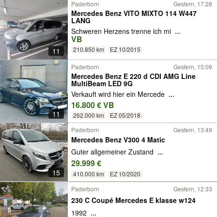
Paderborn
Gestern, 17:28
Mercedes Benz VITO MIXTO 114 W447
LANG
Schweren Herzens trenne ich mi
...
VB
210.850 km
EZ 10/2015
11
Paderborn
Gestern, 15:09
Mercedes Benz E 220 d CDI AMG Line
MultiBeam LED 9G
Verkauft wird hier ein Mercede
...
16.800 € VB
11
262.000 km
EZ 05/2018
Paderborn
Gestern, 13:49
Mercedes Benz V300 4 Matic
Guter allgemeiner Zustand
...
29.999 €
15
410.000 km
EZ 10/2020
Paderborn
Gestern, 12:33
230 C Coupé Mercedes E klasse w124
1992
...