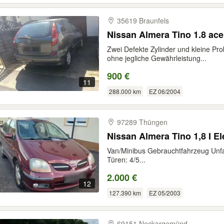
35619 Braunfels
Nissan Almera Tino 1.8 ace
Zwei Defekte Zylinder und kleine Pr
ohne jegliche Gewährleistung...
900 €
11
288.000 km
EZ 06/2004
97289 Thüngen
Nissan Almera Tino 1,8 I E
Van/Minibus Gebrauchtfahrzeug Unfa
Türen: 4/5...
2.000 €
12
127.390 km
EZ 05/2003
69151 Neckargemünd