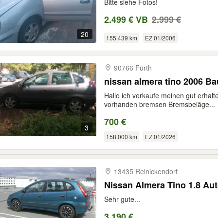
Bitte siehe Fotos!
2.499 € VB
2.999 €
20
155.439 km
EZ 01/2006
90766 Fürth
nissan almera tino 2006 Ba
Hallo ich verkaufe meinen gut erhalt
vorhanden bremsen Bremsbeläge...
700 €
3
158.000 km
EZ 01/2026
13435 Reinickendorf
Sehr gute...
3.190 €