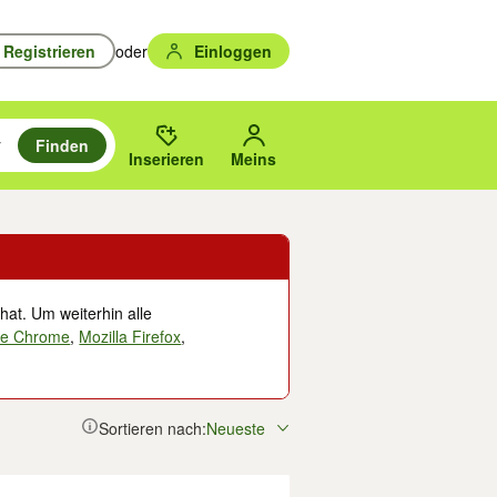
Registrieren
oder
Einloggen
Finden
en durchsuchen und mit Eingabetaste auswählen.
n um zu suchen, oder Vorschläge mit den Pfeiltasten nach oben/unten
des gewählten Orts oder PLZ.
Inserieren
Meins
hat. Um weiterhin alle
le Chrome
,
Mozilla Firefox
,
Sortieren nach:
Neueste