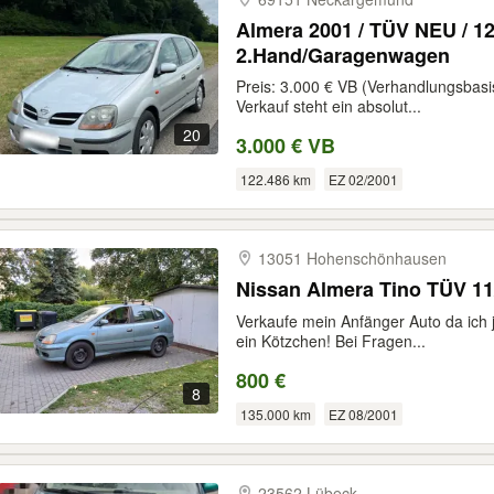
Almera 2001 / TÜV NEU / 12
2.Hand/Garagenwagen
Preis: 3.000 € VB (Verhandlungsbas
Verkauf steht ein absolut...
20
3.000 € VB
122.486 km
EZ 02/2001
13051 Hohenschönhausen
Nissan Almera Tino TÜV 11
Verkaufe mein Anfänger Auto da ich j
ein Kötzchen! Bei Fragen...
800 €
8
135.000 km
EZ 08/2001
23562 Lübeck