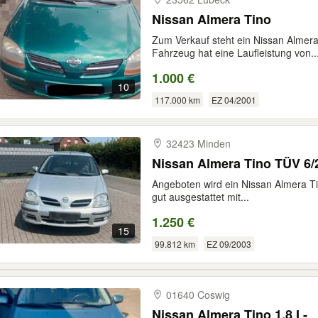
Nissan Almera Tino
Zum Verkauf steht ein Nissan Almer
Fahrzeug hat eine Laufleistung von..
1.000 €
10
117.000 km
EZ 04/2001
32423 Minden
Nissan Almera Tino TÜV 6/
Angeboten wird ein Nissan Almera Ti
gut ausgestattet mit...
1.250 €
15
99.812 km
EZ 09/2003
01640 Coswig
Nissan Almera Tino 1,8 I -