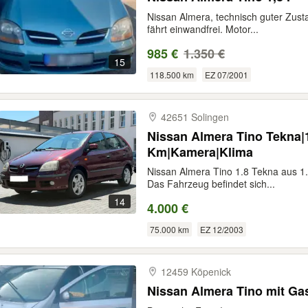
Nissan Almera, technisch guter Zust
fährt einwandfrei. Motor...
985 €
1.350 €
15
118.500 km
EZ 07/2001
42651 Solingen
Nissan Almera Tino Tekna|1
Km|Kamera|Klima
Nissan Almera Tino 1.8 Tekna aus 1.
Das Fahrzeug befindet sich...
14
4.000 €
75.000 km
EZ 12/2003
12459 Köpenick
Nissan Almera Tino mit Ga