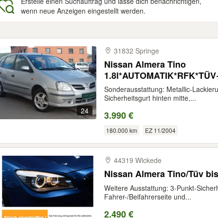
Erstelle einen Suchauftrag und lasse dich benachrichtigen,
wenn neue Anzeigen eingestellt werden.
gebnisse
31832 Springe
Nissan Almera Tino
1.8l*AUTOMATIK*RFK*TÜV
Sonderausstattung: Metallic-Lackier
Sicherheitsgurt hinten mitte,...
24
3.990 €
180.000 km
EZ 11/2004
44319 Wickede
Nissan Almera Tino/Tüv bis
Weitere Ausstattung: 3-Punkt-Sicherh
Fahrer-/Beifahrerseite und...
2.490 €