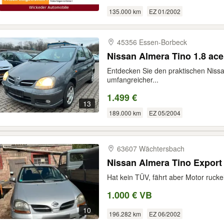
135.000 km
EZ 01/2002
45356 Essen-​Borbeck
Nissan Almera Tino 1.8 a
Entdecken Sie den praktischen Nissan
umfangreicher...
1.499 €
13
189.000 km
EZ 05/2004
63607 Wächtersbach
Nissan Almera Tino Export
Hat kein TÜV, fährt aber Motor rucke
1.000 € VB
10
196.282 km
EZ 06/2002