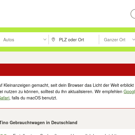
Autos
Ganzer Ort
ken um zu suchen, oder Vorschläge mit den Pfeiltasten nach oben/unt
PLZ oder Ort eingeben. Eingabetaste drücke
Suche im Umkreis 
f Kleinanzeigen gemacht, seit dein Browser das Licht der Welt erblickt 
i nutzen zu können, solltest du ihn aktualisieren. Wir empfehlen
Goog
Safari
, falls du macOS benutzt.
a Tino Gebrauchtwagen in Deutschland