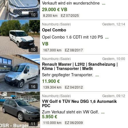
Verkauft wird ein wunderschöne
...
29.000 € VB
10
8.200 km
EZ 07/2025
Naumburg (Saale)
Gestern, 12:14
Opel Combo
Opel Combo 1.6 CDTI mit 120 PS
...
VB
10
167.000 km
EZ 08/2017
Naumburg (Saale)
Gestern, 10:00
Renault Master | L2H2 | Standheizung |
Klima | Transporter | MwSt
Sehr gepflegter Transporter.
...
11.900 €
16
139.304 km
EZ 04/2012
Naumburg (Saale)
Gestern, 09:12
VW Golf 6 TÜV Neu DSG 1,6 Automatik
PDC
Zum Verkauf steht ein VW Golf.
...
5.950 €
110.000 km
EZ 06/2009
11