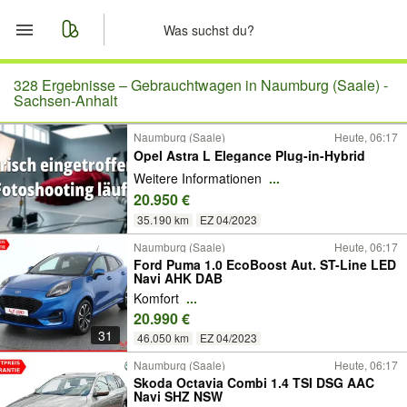
Start
328 Ergebnisse –
Gebrauchtwagen in Naumburg (Saale) -
Sachsen-Anhalt
Merkliste
Naumburg (Saale)
Heute, 06:17
Opel Astra L Elegance Plug-in-Hybrid
Nachrichten
Weitere Informationen
...
20.950 €
Anzeige aufgeben
35.190 km
EZ 04/2023
Naumburg (Saale)
Heute, 06:17
Ford Puma 1.0 EcoBoost Aut. ST-Line LED
Navi AHK DAB
Komfort
...
20.990 €
31
46.050 km
EZ 04/2023
Naumburg (Saale)
Heute, 06:17
Skoda Octavia Combi 1.4 TSI DSG AAC
Navi SHZ NSW