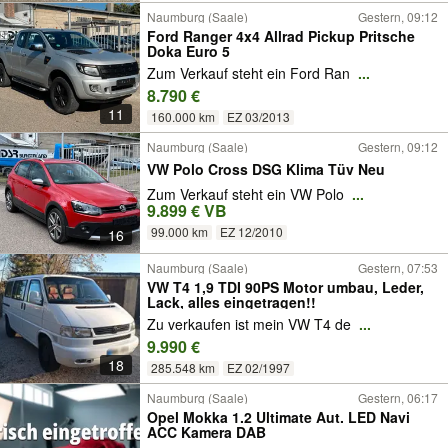
Naumburg (Saale)
Gestern, 09:12
Ford Ranger 4x4 Allrad Pickup Pritsche
Doka Euro 5
Zum Verkauf steht ein Ford Ran
...
8.790 €
11
160.000 km
EZ 03/2013
Naumburg (Saale)
Gestern, 09:12
VW Polo Cross DSG Klima Tüv Neu
Zum Verkauf steht ein VW Polo
...
9.899 € VB
99.000 km
EZ 12/2010
16
Naumburg (Saale)
Gestern, 07:53
VW T4 1,9 TDI 90PS Motor umbau, Leder,
Lack, alles eingetragen!!
Zu verkaufen ist mein VW T4 de
...
9.990 €
18
285.548 km
EZ 02/1997
Naumburg (Saale)
Gestern, 06:17
Opel Mokka 1.2 Ultimate Aut. LED Navi
ACC Kamera DAB