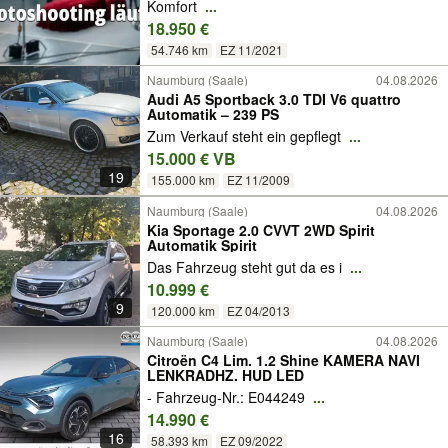
Komfort
...
18.950 €
54.746 km
EZ 11/2021
Naumburg (Saale)
04.08.2026
Audi A5 Sportback 3.0 TDI V6 quattro
Automatik – 239 PS
Zum Verkauf steht ein gepflegt
...
15.000 € VB
19
155.000 km
EZ 11/2009
Naumburg (Saale)
04.08.2026
Kia Sportage 2.0 CVVT 2WD Spirit
Automatik Spirit
Das Fahrzeug steht gut da es i
...
10.999 €
9
120.000 km
EZ 04/2013
Naumburg (Saale)
04.08.2026
Citroën C4 Lim. 1.2 Shine KAMERA NAVI
LENKRADHZ. HUD LED
- Fahrzeug-Nr.: E044249
...
14.990 €
16
58.393 km
EZ 09/2022