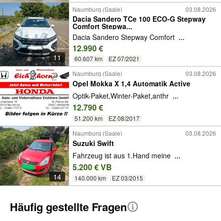
Naumburg (Saale)
03.08.2026
Dacia Sandero TCe 100 ECO-G Stepway
Comfort Stepwa...
Dacia Sandero Stepway Comfort
...
12.990 €
11
60.607 km
EZ 07/2021
Naumburg (Saale)
03.08.2026
Opel Mokka X 1,4 Automatik Active
Optik-Paket,Winter-Paket,anthr
...
12.790 €
51.200 km
EZ 08/2017
Naumburg (Saale)
03.08.2026
Suzuki Swift
Fahrzeug ist aus 1.Hand meine
...
5.200 € VB
14
140.000 km
EZ 03/2015
Häufig gestellte Fragen