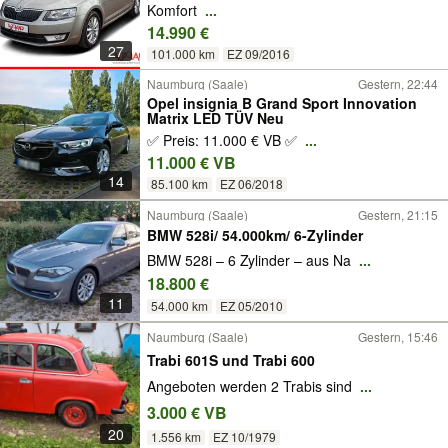
Komfort
...
14.990 €
27
101.000 km
EZ 09/2016
Naumburg (Saale)
Gestern, 22:44
Opel insignia B Grand Sport Innovation
Matrix LED TÜV Neu
✅ Preis: 11.000 € VB ✅
...
11.000 € VB
14
85.100 km
EZ 06/2018
Naumburg (Saale)
Gestern, 21:15
BMW 528i/ 54.000km/ 6-Zylinder
BMW 528i – 6 Zylinder – aus Na
...
18.800 €
11
54.000 km
EZ 05/2010
Naumburg (Saale)
Gestern, 15:46
Trabi 601S und Trabi 600
Angeboten werden 2 Trabis sind
...
3.000 € VB
20
1.556 km
EZ 10/1979