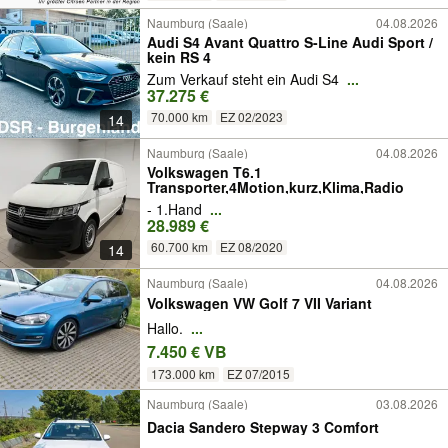
Naumburg (Saale)
04.08.2026
Audi S4 Avant Quattro S-Line Audi Sport /
kein RS 4
Zum Verkauf steht ein Audi S4
...
37.275 €
70.000 km
EZ 02/2023
14
Naumburg (Saale)
04.08.2026
Volkswagen T6.1
Transporter,4Motion,kurz,Klima,Radio
- 1.Hand
...
28.989 €
60.700 km
EZ 08/2020
14
Naumburg (Saale)
04.08.2026
Volkswagen VW Golf 7 VII Variant
Hallo.
...
7.450 € VB
173.000 km
EZ 07/2015
Naumburg (Saale)
03.08.2026
Dacia Sandero Stepway 3 Comfort