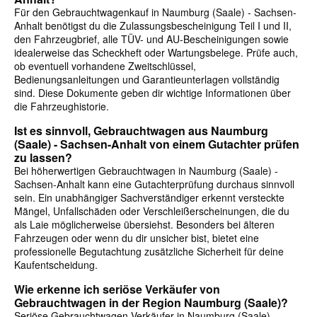
Für den Gebrauchtwagenkauf in Naumburg (Saale) - Sachsen-
Anhalt benötigst du die Zulassungsbescheinigung Teil I und II,
den Fahrzeugbrief, alle TÜV- und AU-Bescheinigungen sowie
idealerweise das Scheckheft oder Wartungsbelege. Prüfe auch,
ob eventuell vorhandene Zweitschlüssel,
Bedienungsanleitungen und Garantieunterlagen vollständig
sind. Diese Dokumente geben dir wichtige Informationen über
die Fahrzeughistorie.
Ist es sinnvoll, Gebrauchtwagen aus Naumburg
(Saale) - Sachsen-Anhalt von einem Gutachter prüfen
zu lassen?
Bei höherwertigen Gebrauchtwagen in Naumburg (Saale) -
Sachsen-Anhalt kann eine Gutachterprüfung durchaus sinnvoll
sein. Ein unabhängiger Sachverständiger erkennt versteckte
Mängel, Unfallschäden oder Verschleißerscheinungen, die du
als Laie möglicherweise übersiehst. Besonders bei älteren
Fahrzeugen oder wenn du dir unsicher bist, bietet eine
professionelle Begutachtung zusätzliche Sicherheit für deine
Kaufentscheidung.
Wie erkenne ich seriöse Verkäufer von
Gebrauchtwagen in der Region Naumburg (Saale)?
Seriöse Gebrauchtwagen-Verkäufer in Naumburg (Saale) -