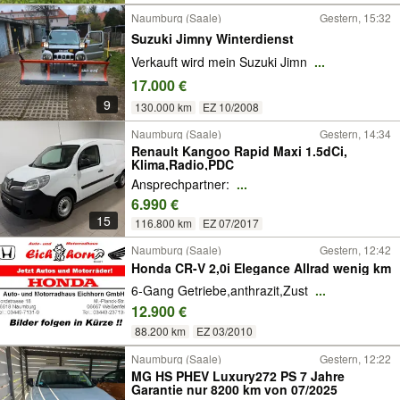
Naumburg (Saale)
Gestern, 15:32
Suzuki Jimny Winterdienst
Verkauft wird mein Suzuki Jimn
...
17.000 €
9
130.000 km
EZ 10/2008
Naumburg (Saale)
Gestern, 14:34
Renault Kangoo Rapid Maxi 1.5dCi,
Klima,Radio,PDC
Ansprechpartner:
...
6.990 €
15
116.800 km
EZ 07/2017
Naumburg (Saale)
Gestern, 12:42
Honda CR-V 2,0i Elegance Allrad wenig km
6-Gang Getriebe,anthrazit,Zust
...
12.900 €
88.200 km
EZ 03/2010
Naumburg (Saale)
Gestern, 12:22
MG HS PHEV Luxury272 PS 7 Jahre
Garantie nur 8200 km von 07/2025