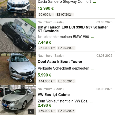
Dacia Sandero Stepway Comfort
...
12.990 €
11
60.600 km
EZ 07/2021
Naumburg (Saale)
03.08.2026
BMW Tausch E90 LCI 330D N57 Schalter
ST Gewinde
Ich biete hier meinen BMW E90
...
7.449 €
5
251.000 km
EZ 07/2009
Naumburg (Saale)
03.08.2026
Opel Astra k Sport Tourer
Verkaufe Scheckheft gepflegten
...
5.990 €
10
144.000 km
EZ 06/2016
Naumburg (Saale)
03.08.2026
VW Eos 1,4 Cabrio
Zum Verkauf steht ein VW Eos.
...
2.490 €
159.990 km
EZ 08/2006
4