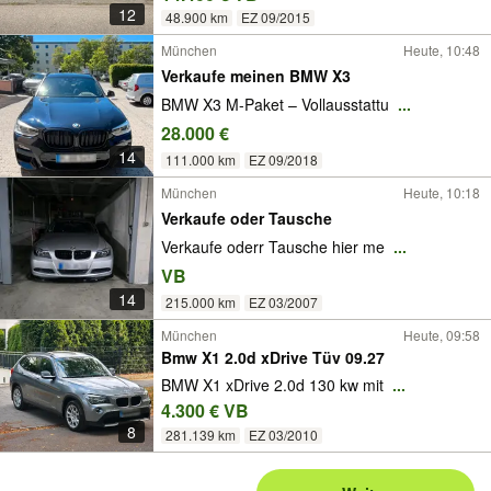
12
48.900 km
EZ 09/2015
München
Heute, 10:48
Verkaufe meinen BMW X3
BMW X3 M-Paket – Vollausstattu
...
28.000 €
14
111.000 km
EZ 09/2018
München
Heute, 10:18
Verkaufe oder Tausche
Verkaufe oderr Tausche hier me
...
VB
14
215.000 km
EZ 03/2007
München
Heute, 09:58
Bmw X1 2.0d xDrive Tüv 09.27
BMW X1 xDrive 2.0d 130 kw mit
...
4.300 € VB
8
281.139 km
EZ 03/2010