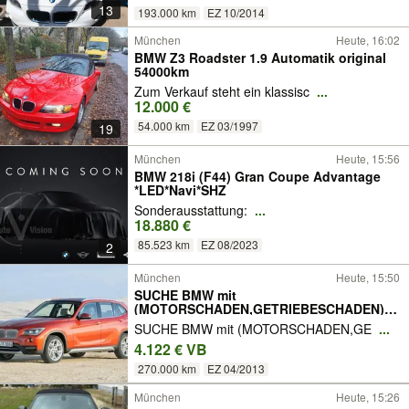
13
193.000 km
EZ 10/2014
München
Heute, 16:02
BMW Z3 Roadster 1.9 Automatik original
54000km
Zum Verkauf steht ein klassisc
...
12.000 €
54.000 km
EZ 03/1997
19
München
Heute, 15:56
BMW 218i (F44) Gran Coupe Advantage
*LED*Navi*SHZ
Sonderausstattung:
...
18.880 €
85.523 km
EZ 08/2023
2
München
Heute, 15:50
SUCHE BMW mit
(MOTORSCHADEN,GETRIEBESCHADEN)X1
X2 X3 X4 X5
SUCHE BMW mit (MOTORSCHADEN,GE
...
4.122 € VB
270.000 km
EZ 04/2013
München
Heute, 15:26