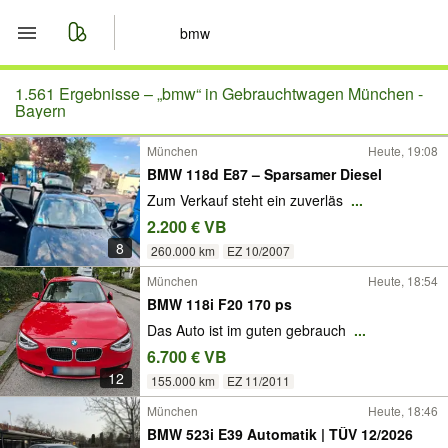
Start
1.561 Ergebnisse –
„bmw“ in Gebrauchtwagen München -
Bayern
Merkliste
München
Heute, 19:08
BMW 118d E87 – Sparsamer Diesel
Nachrichten
Zum Verkauf steht ein zuverläs
...
2.200 € VB
Anzeige aufgeben
8
260.000 km
EZ 10/2007
München
Heute, 18:54
BMW 118i F20 170 ps
Das Auto ist im guten gebrauch
...
6.700 € VB
12
155.000 km
EZ 11/2011
München
Heute, 18:46
BMW 523i E39 Automatik | TÜV 12/2026