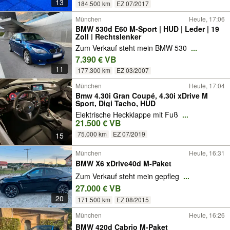
13
184.500 km
EZ 07/2017
München
Heute, 17:06
BMW 530d E60 M-Sport | HUD | Leder | 19
Zoll | Rechtslenker
Zum Verkauf steht mein BMW 530
...
7.390 € VB
11
177.300 km
EZ 03/2007
München
Heute, 17:04
Bmw 4.30i Gran Coupé, 4.30i xDrive M
Sport, Digi Tacho, HUD
Elektrische Heckklappe mit Fuß
...
21.500 € VB
75.000 km
EZ 07/2019
15
München
Heute, 16:31
BMW X6 xDrive40d M-Paket
Zum Verkauf steht mein gepfleg
...
27.000 € VB
20
171.500 km
EZ 08/2015
München
Heute, 16:26
BMW 420d Cabrio M-Paket