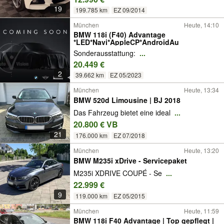
19
199.785 km
EZ 09/2014
München
Heute, 14:10
BMW 118i (F40) Advantage
*LED*Navi*AppleCP*AndroidAu
Sonderausstattung:
...
20.449 €
2
39.662 km
EZ 05/2023
München
Heute, 13:34
BMW 520d Limousine | BJ 2018
Das Fahrzeug bietet eine ideal
...
20.800 € VB
21
176.000 km
EZ 07/2018
München
Heute, 13:20
BMW M235i xDrive - Servicepaket
M235i XDRIVE COUPÉ - Se
...
22.999 €
9
119.000 km
EZ 05/2015
München
Heute, 11:59
BMW 118i F40 Advantage | Top gepflegt |