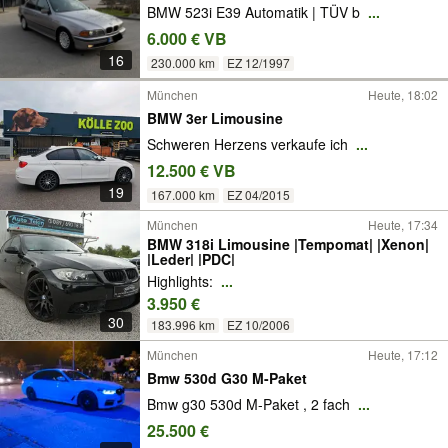
BMW 523i E39 Automatik | TÜV b
...
6.000 € VB
16
230.000 km
EZ 12/1997
München
Heute, 18:02
BMW 3er Limousine
Schweren Herzens verkaufe ich
...
12.500 € VB
19
167.000 km
EZ 04/2015
München
Heute, 17:34
BMW 318i Limousine |Tempomat| |Xenon|
|Leder| |PDC|
Highlights:
...
3.950 €
30
183.996 km
EZ 10/2006
München
Heute, 17:12
Bmw 530d G30 M-Paket
Bmw g30 530d M-Paket , 2 fach
...
25.500 €