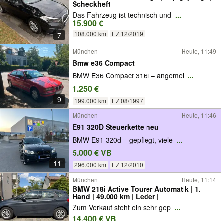
Scheckheft
Das Fahrzeug ist technisch und
...
15.900 €
108.000 km
EZ 12/2019
7
München
Heute, 11:49
Bmw e36 Compact
BMW E36 Compact 316i – angemel
...
1.250 €
9
199.000 km
EZ 08/1997
München
Heute, 11:46
E91 320D Steuerkette neu
BMW E91 320d – gepflegt, viele
...
5.000 € VB
11
296.000 km
EZ 12/2010
München
Heute, 11:14
BMW 218i Active Tourer Automatik | 1.
Hand | 49.000 km | Leder |
Zum Verkauf steht ein sehr gep
...
14.400 € VB