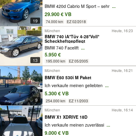
BMW 420d Cabrio M Sport – sehr
...
29.900 € VB
19
74.000 km
EZ 02/2018
München
Heute, 16:23
BMW 740 iA*Tüv 4-28*Voll*
Scheckheftgepflegt
BMW 740 Facelift
...
5.950 €
13
195.000 km
EZ 05/2005
München
Heute, 16:21
BMW E60 530i M Paket
Ich verkaufe meinen geliebten
...
5.300 € VB
9
254.000 km
EZ 11/2003
München
Heute, 16:14
BMW X1 XDRIVE 18D
Ich verkaufe meinen zuverlässi
...
9.000 € VB