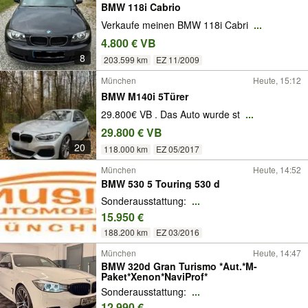
BMW 118i Cabrio
Verkaufe meinen BMW 118i Cabri
...
4.800 € VB
8
203.599 km
EZ 11/2009
München
Heute, 15:12
BMW M140i 5Türer
29.800€ VB . Das Auto wurde st
...
29.800 € VB
20
118.000 km
EZ 05/2017
München
Heute, 14:52
BMW 530 5 Touring 530 d
Sonderausstattung:
...
15.950 €
188.200 km
EZ 03/2016
München
Heute, 14:47
BMW 320d Gran Turismo *Aut.*M-
Paket*Xenon*NaviProf*
Sonderausstattung:
...
12.990 €