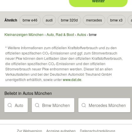
Weiter
Ähnlich
bmw e46
audi
bmw 320d
mercedes
bmw x3
Kleinanzeigen München
Auto, Rad & Boot
Autos
bmw
* Weitere Informationen zum offiziellen Kraftstoffverbrauch und zu den
offiziellen spezifischen CO₂-Emissionen und ggf. zum Stromverbrauch
neuer Pkw können dem Leitfaden über den offiziellen Kraftstoffverbrauch,
die offiziellen spezifischen CO₂-Emissionen und den offiziellen
Stromverbrauch neuer Pkw entnommen werden. Dieser ist an allen
Verkaufsstellen und bei der Deutschen Automobil Treuhand GmbH
unentgeltlich erhältlich, sowie unter
www.dat.de
.
Beliebt in Autos München
Auto
Bmw München
Mercedes München
Zur Webversion
Anzeige aufgeben
Datenschutzerklärung