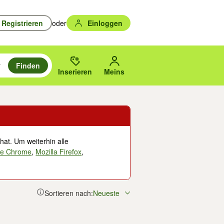
Registrieren
oder
Einloggen
Finden
en durchsuchen und mit Eingabetaste auswählen.
n um zu suchen, oder Vorschläge mit den Pfeiltasten nach oben/unten
des gewählten Orts oder PLZ.
Inserieren
Meins
hat. Um weiterhin alle
le Chrome
,
Mozilla Firefox
,
Sortieren nach:
Neueste