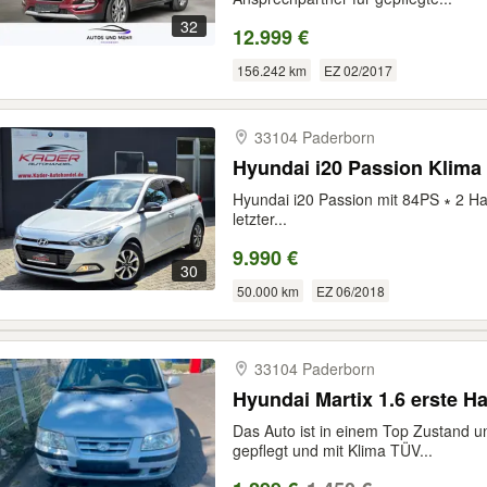
32
12.999 €
156.242 km
EZ 02/2017
33104 Paderborn
Hyundai i20 Passion Klima
Hyundai i20 Passion mit 84PS ∗ 2 H
letzter...
9.990 €
30
50.000 km
EZ 06/2018
33104 Paderborn
Hyundai Martix 1.6 erste H
Das Auto ist in einem Top Zustand u
gepflegt und mit Klima TÜV...