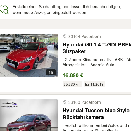
Erstelle einen Suchauftrag und lasse dich benachrichtigen,
wenn neue Anzeigen eingestellt werden.
gebnisse
33104 Paderborn
Hyundai i30 1.4 T-GDI PRE
Sitzpaket
- 2-Zonen-Klimaautomatik - ABS - A
AirbagHinten - Android Auto -...
15
16.890 €
55.530 km
EZ 11/2018
33100 Paderborn
Hyundai Tucson blue Style
Rückfahrkamera
Herzlich willkommen bei Autos und 
Ansprechpartner für gepflegte...