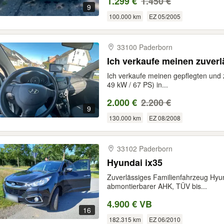
1.299 €
1.450 €
9
100.000 km
EZ 05/2005
33100 Paderborn
Ich verkaufe meinen zuverl
Ich verkaufe meinen gepflegten und 
49 kW / 67 PS) in...
2.000 €
2.200 €
9
130.000 km
EZ 08/2008
33102 Paderborn
Hyundai ix35
Zuverlässiges Familienfahrzeug Hyu
abmontierbarer AHK, TÜV bis...
4.900 € VB
16
182.315 km
EZ 06/2010