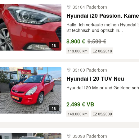
33104 Paderborn
Hyundai i20 Passion. Kame
Hallo. Ich verkaufe meinen Hyundai 
ist technisch und optisch in...
8.900 €
9.500 €
18
113.000 km
EZ 06/2018
33100 Paderborn
Hyundai I 20 TÜV Neu
Hyundai i 20 Motor und Getriebe seh
——————————————————
2.499 € VB
18
143.000 km
EZ 05/2009
33098 Paderborn