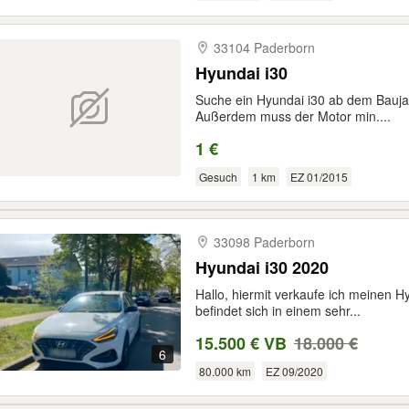
33104 Paderborn
Hyundai i30
Suche ein Hyundai i30 ab dem Bauja
Außerdem muss der Motor min....
1 €
Gesuch
1 km
EZ 01/2015
33098 Paderborn
Hyundai i30 2020
Hallo, hiermit verkaufe ich meinen 
befindet sich in einem sehr...
15.500 € VB
18.000 €
6
80.000 km
EZ 09/2020