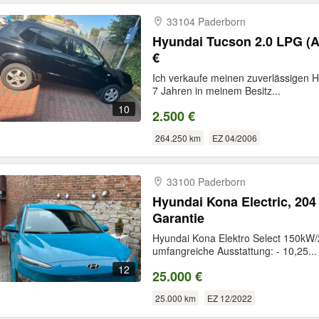
33104 Paderborn
Hyundai Tucson 2.0 LPG (A
€
Ich verkaufe meinen zuverlässigen H
7 Jahren in meinem Besitz...
10
2.500 €
264.250 km
EZ 04/2006
33100 Paderborn
Hyundai Kona Electric, 204
Garantie
Hyundai Kona Elektro Select 150kW
umfangreiche Ausstattung: - 10,25...
12
25.000 €
25.000 km
EZ 12/2022