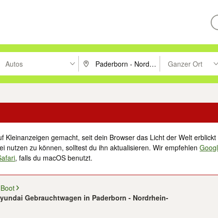
Autos
Ganzer Ort
ken um zu suchen, oder Vorschläge mit den Pfeiltasten nach oben/unt
PLZ oder Ort eingeben. Eingabetaste drücke
Suche im Umkreis 
f Kleinanzeigen gemacht, seit dein Browser das Licht der Welt erblickt 
i nutzen zu können, solltest du ihn aktualisieren. Wir empfehlen
Goog
Safari
, falls du macOS benutzt.
 Boot
Hyundai Gebrauchtwagen in Paderborn - Nordrhein-