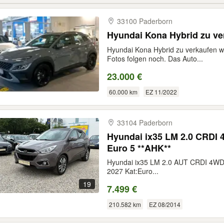
33100 Paderborn
Hyundai Kona Hybrid zu ve
Hyundai Kona Hybrid zu verkaufen w
Fotos folgen noch. Das Auto...
23.000 €
60.000 km
EZ 11/2022
33104 Paderborn
Hyundai ix35 LM 2.0 CRDI 4
Euro 5 **AHK**
Hyundai ix35 LM 2.0 AUT CRDI 4WD
2027 Kat:Euro...
19
7.499 €
210.582 km
EZ 08/2014