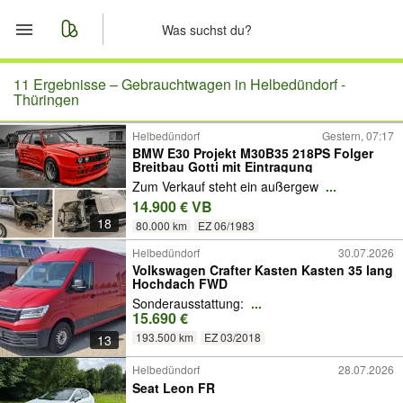
Start
11 Ergebnisse –
Gebrauchtwagen in Helbedündorf -
Thüringen
Merkliste
Helbedündorf
Gestern, 07:17
BMW E30 Projekt M30B35 218PS Folger
Breitbau Gotti mit Eintragung
Nachrichten
Zum Verkauf steht ein außergew
...
14.900 € VB
Anzeige aufgeben
18
80.000 km
EZ 06/1983
Helbedündorf
30.07.2026
Volkswagen Crafter Kasten Kasten 35 lang
Hochdach FWD
Sonderausstattung:
...
15.690 €
193.500 km
EZ 03/2018
13
Helbedündorf
28.07.2026
Seat Leon FR