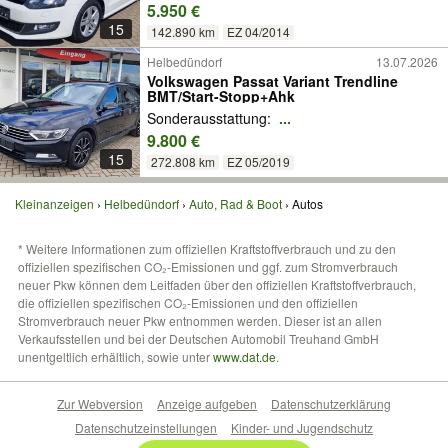
5.950 €
15
142.890 km
EZ 04/2014
Helbedündorf
13.07.2026
Volkswagen Passat Variant Trendline
BMT/Start-Stopp+Ahk
Sonderausstattung:
...
9.800 €
15
272.808 km
EZ 05/2019
Kleinanzeigen
Helbedündorf
Auto, Rad & Boot
Autos
* Weitere Informationen zum offiziellen Kraftstoffverbrauch und zu den
offiziellen spezifischen CO₂-Emissionen und ggf. zum Stromverbrauch
neuer Pkw können dem Leitfaden über den offiziellen Kraftstoffverbrauch,
die offiziellen spezifischen CO₂-Emissionen und den offiziellen
Stromverbrauch neuer Pkw entnommen werden. Dieser ist an allen
Verkaufsstellen und bei der Deutschen Automobil Treuhand GmbH
unentgeltlich erhältlich, sowie unter
www.dat.de
.
Zur Webversion
Anzeige aufgeben
Datenschutzerklärung
Datenschutzeinstellungen
Kinder- und Jugendschutz