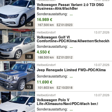
Volkswagen Passat Variant 2.0 TDI DSG
Business+Ahk/8fachBer
Sonderausstattung:
...
16.989 €
14
167.500 km
EZ 01/2023
Helbedündorf
13.07.2026
Volkswagen Golf VI
Comfortline+PDC/Klima/Allwetterr/Scheckh
Sonderausstattung:
...
4.550 €
18
188.500 km
EZ 01/2012
Helbedündorf
13.07.2026
Jeep Renegade Limited FWD+PDC/Klima
Sonderausstattung:
...
11.690 €
13
101.603 km
EZ 10/2018
Helbedündorf
13.07.2026
Volkswagen Polo V
Life+Klimaauto/Navi/PDC/8fach ber.!
Sonderausstattung:
...