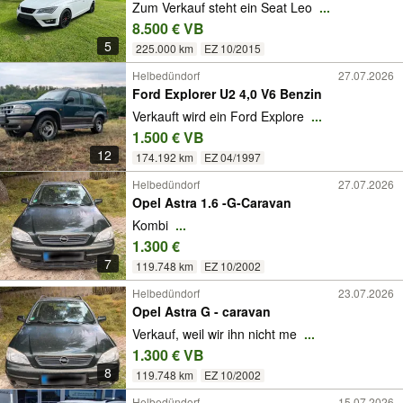
Zum Verkauf steht ein Seat Leo
...
8.500 € VB
5
225.000 km
EZ 10/2015
Helbedündorf
27.07.2026
Ford Explorer U2 4,0 V6 Benzin
Verkauft wird ein Ford Explore
...
1.500 € VB
12
174.192 km
EZ 04/1997
Helbedündorf
27.07.2026
Opel Astra 1.6 -G-Caravan
Kombi
...
1.300 €
7
119.748 km
EZ 10/2002
Helbedündorf
23.07.2026
Opel Astra G - caravan
Verkauf, weil wir ihn nicht me
...
1.300 € VB
8
119.748 km
EZ 10/2002
Helbedündorf
15.07.2026