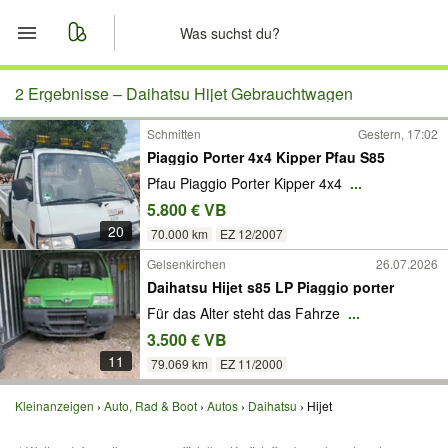
Start
2 Ergebnisse –
Daihatsu Hijet Gebrauchtwagen
Schmitten
Gestern, 17:02
Merkliste
Piaggio Porter 4x4 Kipper Pfau S85
Pfau Piaggio Porter Kipper 4x4
...
Nachrichten
5.800 € VB
20
Anzeige aufgeben
70.000 km
EZ 12/2007
Gelsenkirchen
26.07.2026
Daihatsu Hijet s85 LP Piaggio porter
Für das Alter steht das Fahrze
...
3.500 € VB
11
79.069 km
EZ 11/2000
Kleinanzeigen
Auto, Rad & Boot
Autos
Daihatsu
Hijet