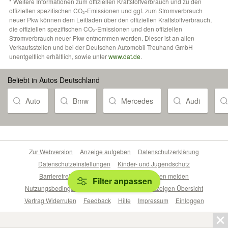
* Weitere Informationen zum offiziellen Kraftstoffverbrauch und zu den
offiziellen spezifischen CO₂-Emissionen und ggf. zum Stromverbrauch
neuer Pkw können dem Leitfaden über den offiziellen Kraftstoffverbrauch,
die offiziellen spezifischen CO₂-Emissionen und den offiziellen
Stromverbrauch neuer Pkw entnommen werden. Dieser ist an allen
Verkaufsstellen und bei der Deutschen Automobil Treuhand GmbH
unentgeltlich erhältlich, sowie unter
www.dat.de
.
Beliebt in Autos Deutschland
Auto
Bmw
Mercedes
Audi
Zur Webversion
Anzeige aufgeben
Datenschutzerklärung
Datenschutzeinstellungen
Kinder- und Jugendschutz
Barrierefreiheitserklärung
Sicherheitslücken melden
Filter anpassen
Nutzungsbedingungen
Beliebte Suchen
Anzeigen Übersicht
Vertrag Widerrufen
Feedback
Hilfe
Impressum
Einloggen