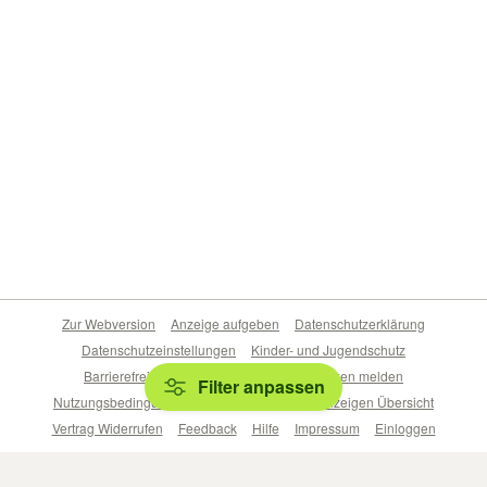
Zur Webversion
Anzeige aufgeben
Datenschutzerklärung
Datenschutzeinstellungen
Kinder- und Jugendschutz
Barrierefreiheitserklärung
Sicherheitslücken melden
Filter anpassen
Nutzungsbedingungen
Beliebte Suchen
Anzeigen Übersicht
Vertrag Widerrufen
Feedback
Hilfe
Impressum
Einloggen