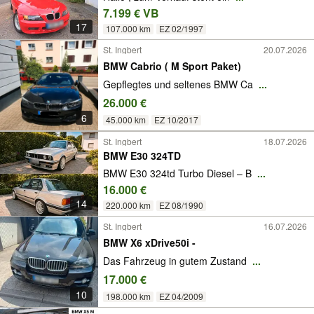
7.199 € VB
17
107.000 km
EZ 02/1997
St. Ingbert
20.07.2026
BMW Cabrio ( M Sport Paket)
Gepflegtes und seltenes BMW Ca
...
26.000 €
6
45.000 km
EZ 10/2017
St. Ingbert
18.07.2026
BMW E30 324TD
BMW E30 324td Turbo Diesel – B
...
16.000 €
14
220.000 km
EZ 08/1990
St. Ingbert
16.07.2026
BMW X6 xDrive50i -
Das Fahrzeug in gutem Zustand
...
17.000 €
10
198.000 km
EZ 04/2009