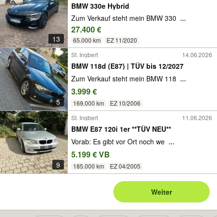
BMW 330e Hybrid
Zum Verkauf steht mein BMW 330
...
27.400 €
13
65.000 km
EZ 11/2020
St. Ingbert
14.06.2026
BMW 118d (E87) | TÜV bis 12/2027
Zum Verkauf steht mein BMW 118
...
3.999 €
5
169.000 km
EZ 10/2006
St. Ingbert
11.06.2026
BMW E87 120i 1er **TÜV NEU**
Vorab: Es gibt vor Ort noch we
...
5.199 € VB
9
185.000 km
EZ 04/2005
Weiter