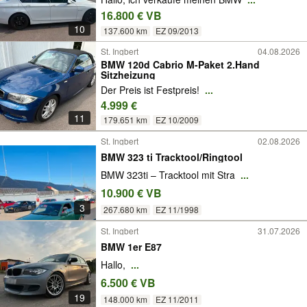
16.800 € VB
10
137.600 km
EZ 09/2013
St. Ingbert
04.08.2026
BMW 120d Cabrio M-Paket 2.Hand
Sitzheizung
Der Preis ist Festpreis!
...
4.999 €
11
179.651 km
EZ 10/2009
St. Ingbert
02.08.2026
BMW 323 ti Tracktool/Ringtool
BMW 323ti – Tracktool mit Stra
...
10.900 € VB
3
267.680 km
EZ 11/1998
St. Ingbert
31.07.2026
BMW 1er E87
Hallo,
...
6.500 € VB
19
148.000 km
EZ 11/2011