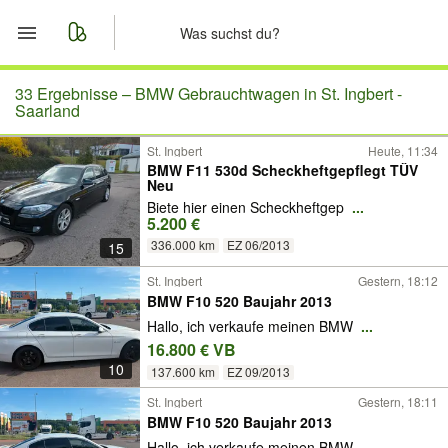
Start
33 Ergebnisse –
BMW Gebrauchtwagen in St. Ingbert -
Saarland
Merkliste
St. Ingbert
Heute, 11:34
BMW F11 530d Scheckheftgepflegt TÜV
Neu
Nachrichten
Biete hier einen Scheckheftgep
...
5.200 €
Anzeige aufgeben
336.000 km
EZ 06/2013
15
St. Ingbert
Gestern, 18:12
BMW F10 520 Baujahr 2013
Hallo, ich verkaufe meinen BMW
...
16.800 € VB
10
137.600 km
EZ 09/2013
St. Ingbert
Gestern, 18:11
BMW F10 520 Baujahr 2013
Hallo, ich verkaufe meinen BMW
...