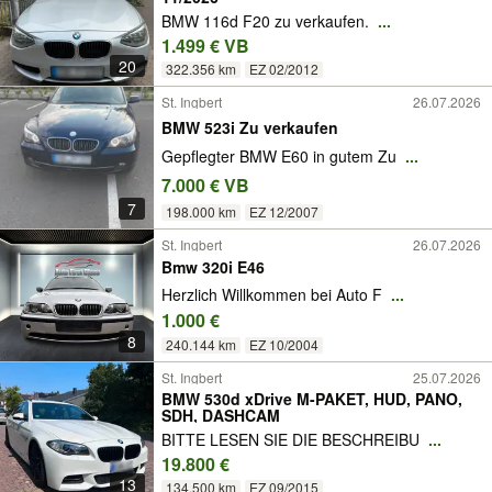
BMW 116d F20 zu verkaufen.
...
1.499 € VB
20
322.356 km
EZ 02/2012
St. Ingbert
26.07.2026
BMW 523i Zu verkaufen
Gepflegter BMW E60 in gutem Zu
...
7.000 € VB
7
198.000 km
EZ 12/2007
St. Ingbert
26.07.2026
Bmw 320i E46
Herzlich Willkommen bei Auto F
...
1.000 €
8
240.144 km
EZ 10/2004
St. Ingbert
25.07.2026
BMW 530d xDrive M-PAKET, HUD, PANO,
SDH, DASHCAM
BITTE LESEN SIE DIE BESCHREIBU
...
19.800 €
13
134.500 km
EZ 09/2015