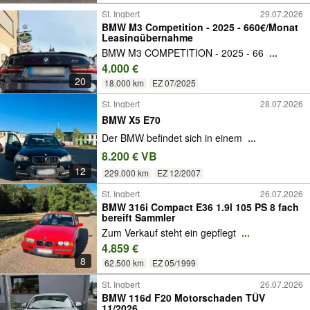
St. Ingbert
29.07.2026
BMW M3 Competition - 2025 - 660€/Monat
Leasingübernahme
BMW M3 COMPETITION - 2025 - 66
...
4.000 €
20
18.000 km
EZ 07/2025
St. Ingbert
28.07.2026
BMW X5 E70
Der BMW befindet sich in einem
...
8.200 € VB
12
229.000 km
EZ 12/2007
St. Ingbert
26.07.2026
BMW 316i Compact E36 1.9l 105 PS 8 fach
bereift Sammler
Zum Verkauf steht ein gepflegt
...
4.859 €
8
62.500 km
EZ 05/1999
St. Ingbert
26.07.2026
BMW 116d F20 Motorschaden TÜV
11/2026