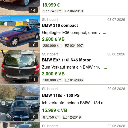
18.999 €
14
177.747 km
EZ 06/2010
St. Ingbert
03.07.2026
BMW 316 compact
Gepflegter E36 compact, ohne v
...
2.600 € VB
10
280.000 km
EZ 03/1997
St. Ingbert
30.06.2026
BMW E87 116i N45 Motor
Zum Verkauf steht ein BMW 116i
...
3.000 € VB
11
180.000 km
EZ 01/2006
St. Ingbert
29.06.2026
BMW 118d - 150 PS
Ich verkaufe meinen BMW 118d m
...
15.999 € VB
10
87.750 km
EZ 12/2019
St. Ingbert
22.06.2026