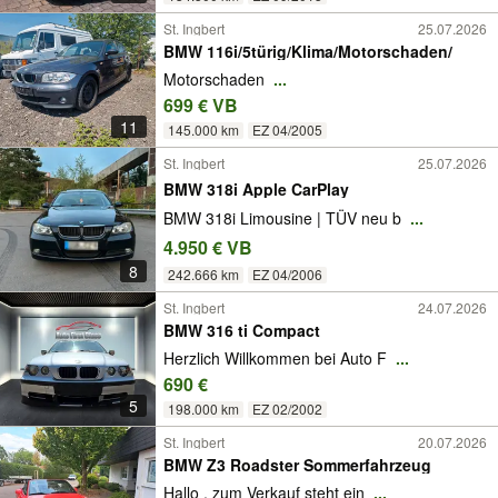
St. Ingbert
25.07.2026
BMW 116i/5türig/Klima/Motorschaden/
Motorschaden
...
699 € VB
11
145.000 km
EZ 04/2005
St. Ingbert
25.07.2026
BMW 318i Apple CarPlay
BMW 318i Limousine | TÜV neu b
...
4.950 € VB
8
242.666 km
EZ 04/2006
St. Ingbert
24.07.2026
BMW 316 ti Compact
Herzlich Willkommen bei Auto F
...
690 €
5
198.000 km
EZ 02/2002
St. Ingbert
20.07.2026
BMW Z3 Roadster Sommerfahrzeug
Hallo , zum Verkauf steht ein
...