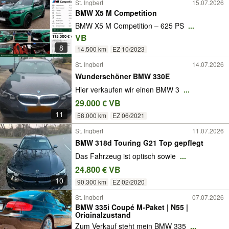
St. Ingbert
15.07.2026
BMW X5 M Competition
BMW X5 M Competition – 625 PS
...
VB
8
14.500 km
EZ 10/2023
St. Ingbert
14.07.2026
Wunderschöner BMW 330E
Hier verkaufen wir einen BMW 3
...
29.000 € VB
11
58.000 km
EZ 06/2021
St. Ingbert
11.07.2026
BMW 318d Touring G21 Top gepflegt
Das Fahrzeug ist optisch sowie
...
24.800 € VB
10
90.300 km
EZ 02/2020
St. Ingbert
07.07.2026
BMW 335i Coupé M-Paket | N55 |
Originalzustand
Zum Verkauf steht mein BMW 335
...