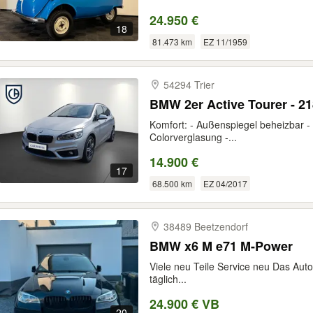
24.950 €
18
81.473 km
EZ 11/1959
54294 Trier
BMW 2er Active Tourer - 21
Komfort: - Außenspiegel beheizbar -
Colorverglasung -...
14.900 €
17
68.500 km
EZ 04/2017
38489 Beetzendorf
BMW x6 M e71 M-Power
Viele neu Teile Service neu Das Auto
täglich...
24.900 € VB
20