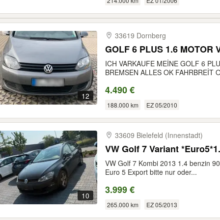
214.000 km
EZ 01/2006
33619 Dornberg
GOLF 6 PLUS 1.6 MOTOR
ICH VARKAUFE MEİNE GOLF 6 PL
BREMSEN ALLES OK FAHRBREİT O
4.490 €
12
188.000 km
EZ 05/2010
33609 Bielefeld (Innenstadt)
VW Golf 7 Variant *Euro5*1
VW Golf 7 Kombi 2013 1.4 benzin 90
Euro 5 Export bitte nur oder...
3.999 €
10
265.000 km
EZ 05/2013