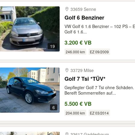
33659 Senne
Golf 6 Benziner
VW Golf 6 1.6 Benziner – 102 PS – 
Golf 6 1.6...
3.200 € VB
19
246.000 km
EZ 09/2009
33729 Milse
Golf 7 Tsi *TÜV*
Gepflegter Golf 7 Tsi ohne Schäden. 
Bereift Sommerreifen auf...
5.500 € VB
6
204.000 km
EZ 03/2014
33617 Gadderbaum