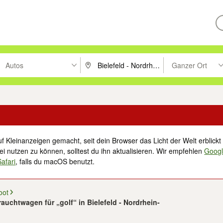
Autos
Ganzer Ort
ken um zu suchen, oder Vorschläge mit den Pfeiltasten nach oben/unt
PLZ oder Ort eingeben. Eingabetaste drücke
Suche im Umkreis 
f Kleinanzeigen gemacht, seit dein Browser das Licht der Welt erblickt 
i nutzen zu können, solltest du ihn aktualisieren. Wir empfehlen
Goog
Safari
, falls du macOS benutzt.
oot
auchtwagen für „golf“ in Bielefeld - Nordrhein-