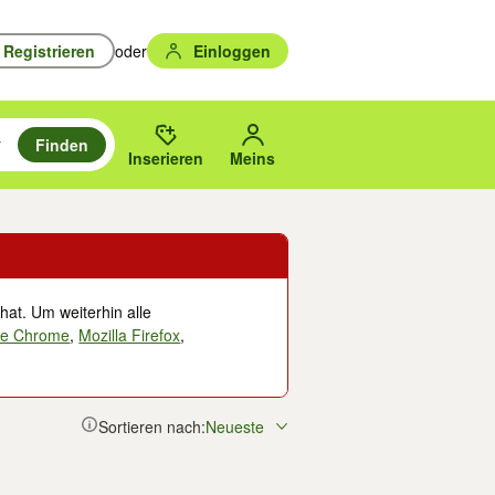
Registrieren
oder
Einloggen
Finden
en durchsuchen und mit Eingabetaste auswählen.
n um zu suchen, oder Vorschläge mit den Pfeiltasten nach oben/unten
des gewählten Orts oder PLZ.
Inserieren
Meins
hat. Um weiterhin alle
le Chrome
,
Mozilla Firefox
,
Sortieren nach:
Neueste