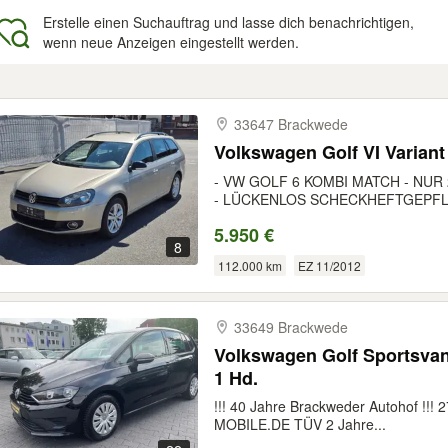
Erstelle einen Suchauftrag und lasse dich benachrichtigen,
wenn neue Anzeigen eingestellt werden.
gebnisse
33647 Brackwede
Volkswagen Golf VI Varian
- VW GOLF 6 KOMBI MATCH - NUR
- LÜCKENLOS SCHECKHEFTGEPFLE
5.950 €
8
112.000 km
EZ 11/2012
33649 Brackwede
Volkswagen Golf Sportsvan
1 Hd.
!!! 40 Jahre Brackweder Autohof !!! 27
MOBILE.DE TÜV 2 Jahre...