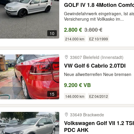
GOLF IV 1.8 4Motion C
Gewindefahrwerk eingetragen, Ist al
Versicherung mit Vollkasko im...
2.800 €
3.800 €
10
214.000 km
EZ 10/1999
33607 Bielefeld (Innenstadt)
VW Golf 6 Cabrio 2.0TDI
Neue allwetterreifen Neue bremsen
9.200 € VB
15
146.000 km
EZ 04/2012
33649 Brackwede
Volkswagen Golf VII 1.2 T
PDC AHK