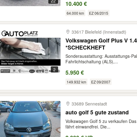
22
10.400 €
64.000 km
EZ 06/2015
33617 Bielefeld (Innenstadt)
Volkswagen Golf Plus V 1.
*SCHECKHEFT
Sonderausstattung: Ausstattungs-Pak
Fahrlichtschaltung (ALS),...
2
5.950 €
149.932 km
EZ 09/2007
33689 Sennestadt
auto golf 5 gute zustand
Volkswagen Golf 5 zu verkaufen Das 
fährt einwandfrei. Die...