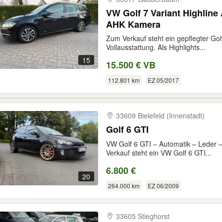
VW Golf 7 Variant Highline
AHK Kamera
Zum Verkauf steht ein gepflegter Golf
Vollausstattung. Als Highlights...
15
15.500 € VB
112.801 km
EZ 05/2017
33609 Bielefeld (Innenstadt)
Golf 6 GTI
VW Golf 6 GTI – Automatik – Leder 
Verkauf steht ein VW Golf 6 GTI...
6.800 €
20
264.000 km
EZ 06/2009
33605 Stieghorst