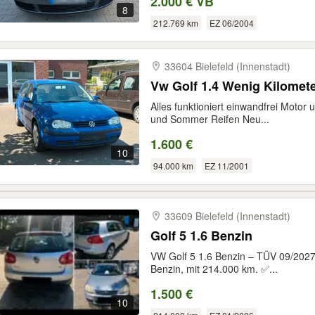
2.000 € VB
8
212.769 km
EZ 06/2004
33604 Bielefeld (Innenstadt)
Vw Golf 1.4 Wenig Kilomet
Alles funktioniert einwandfrei Motor 
und Sommer Reifen Neu...
1.600 €
10
94.000 km
EZ 11/2001
33609 Bielefeld (Innenstadt)
Golf 5 1.6 Benzin
VW Golf 5 1.6 Benzin – TÜV 09/2027 ط Verkaufe meinen VW Golf 5, 1
Benzin, mit 214.000 km. ✅...
1.500 €
10