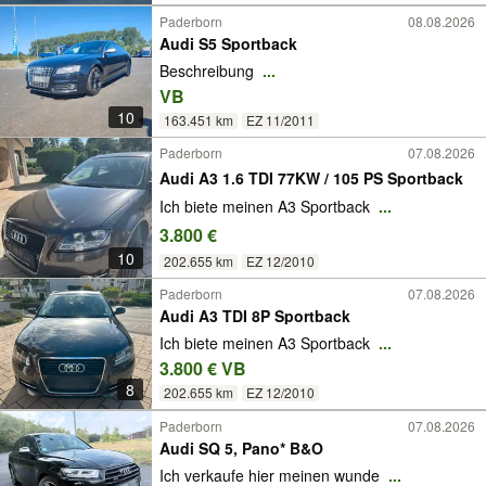
Paderborn
08.08.2026
Audi S5 Sportback
Beschreibung
...
VB
10
163.451 km
EZ 11/2011
Paderborn
07.08.2026
Audi A3 1.6 TDI 77KW / 105 PS Sportback
Ich biete meinen A3 Sportback
...
3.800 €
10
202.655 km
EZ 12/2010
Paderborn
07.08.2026
Audi A3 TDI 8P Sportback
Ich biete meinen A3 Sportback
...
3.800 € VB
8
202.655 km
EZ 12/2010
Paderborn
07.08.2026
Audi SQ 5, Pano* B&O
Ich verkaufe hier meinen wunde
...