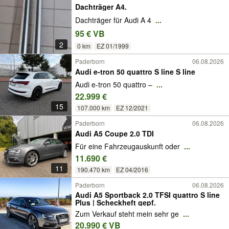
Dachträger A4.
Dachträger für Audi A 4
...
95 € VB
2
0 km
EZ 01/1999
Paderborn
06.08.2026
Audi e-tron 50 quattro S line S line
Audi e-tron 50 quattro –
...
22.999 €
15
107.000 km
EZ 12/2021
Paderborn
06.08.2026
Audi A5 Coupe 2.0 TDI
Für eine Fahrzeugauskunft oder
...
11.690 €
11
190.470 km
EZ 04/2016
Paderborn
06.08.2026
Audi A5 Sportback 2.0 TFSI quattro S line
Plus | Scheckheft gepf.
Zum Verkauf steht mein sehr ge
...
20.990 € VB