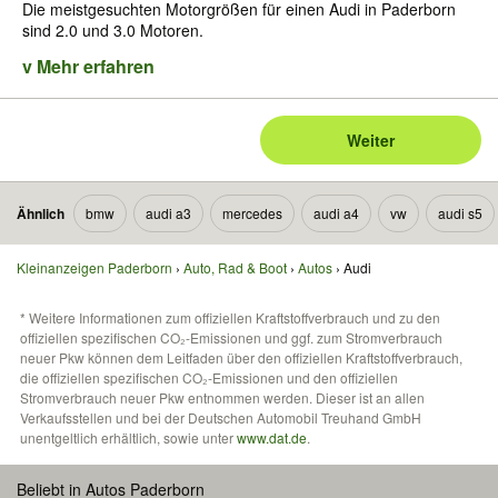
Die meistgesuchten Motorgrößen für einen Audi in Paderborn
sind 2.0 und 3.0 Motoren.
v Mehr erfahren
Weiter
Ähnlich
bmw
audi a3
mercedes
audi a4
vw
audi s5
Kleinanzeigen Paderborn
Auto, Rad & Boot
Autos
Audi
* Weitere Informationen zum offiziellen Kraftstoffverbrauch und zu den
offiziellen spezifischen CO₂-Emissionen und ggf. zum Stromverbrauch
neuer Pkw können dem Leitfaden über den offiziellen Kraftstoffverbrauch,
die offiziellen spezifischen CO₂-Emissionen und den offiziellen
Stromverbrauch neuer Pkw entnommen werden. Dieser ist an allen
Verkaufsstellen und bei der Deutschen Automobil Treuhand GmbH
unentgeltlich erhältlich, sowie unter
www.dat.de
.
Beliebt in Autos Paderborn