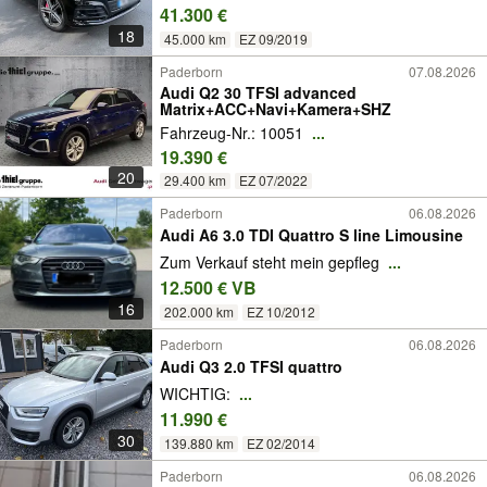
41.300 €
18
45.000 km
EZ 09/2019
Paderborn
07.08.2026
Audi Q2 30 TFSI advanced
Matrix+ACC+Navi+Kamera+SHZ
Fahrzeug-Nr.: 10051
...
19.390 €
20
29.400 km
EZ 07/2022
Paderborn
06.08.2026
Audi A6 3.0 TDI Quattro S line Limousine
Zum Verkauf steht mein gepfleg
...
12.500 € VB
16
202.000 km
EZ 10/2012
Paderborn
06.08.2026
Audi Q3 2.0 TFSI quattro
WICHTIG:
...
11.990 €
30
139.880 km
EZ 02/2014
Paderborn
06.08.2026