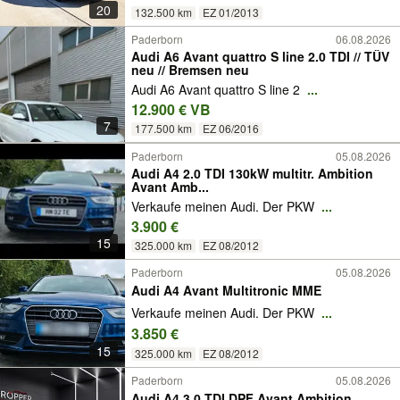
20
132.500 km
EZ 01/2013
Paderborn
06.08.2026
Audi A6 Avant quattro S line 2.0 TDI // TÜV
neu // Bremsen neu
Audi A6 Avant quattro S line 2
...
12.900 € VB
7
177.500 km
EZ 06/2016
Paderborn
05.08.2026
Audi A4 2.0 TDI 130kW multitr. Ambition
Avant Amb...
Verkaufe meinen Audi. Der PKW
...
3.900 €
15
325.000 km
EZ 08/2012
Paderborn
05.08.2026
Audi A4 Avant Multitronic MME
Verkaufe meinen Audi. Der PKW
...
3.850 €
15
325.000 km
EZ 08/2012
Paderborn
05.08.2026
Audi A4 3.0 TDI DPF Avant Ambition