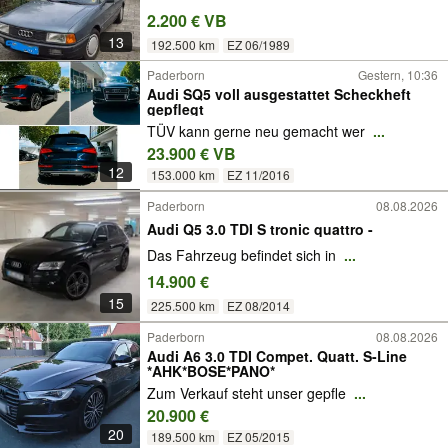
2.200 € VB
13
192.500 km
EZ 06/1989
Paderborn
Gestern, 10:36
Audi SQ5 voll ausgestattet Scheckheft
gepflegt
TÜV kann gerne neu gemacht wer
...
23.900 € VB
12
153.000 km
EZ 11/2016
Paderborn
08.08.2026
Audi Q5 3.0 TDI S tronic quattro -
Das Fahrzeug befindet sich in
...
14.900 €
15
225.500 km
EZ 08/2014
Paderborn
08.08.2026
Audi A6 3.0 TDI Compet. Quatt. S-Line
*AHK*BOSE*PANO*
Zum Verkauf steht unser gepfle
...
20.900 €
20
189.500 km
EZ 05/2015