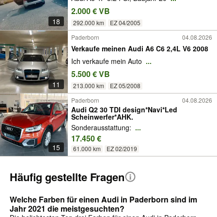
2.000 € VB
18
292.000 km
EZ 04/2005
Paderborn
04.08.2026
Verkaufe meinen Audi A6 C6 2,4L V6 2008
Ich verkaufe mein Auto
...
5.500 € VB
11
213.000 km
EZ 05/2008
Paderborn
04.08.2026
Audi Q2 30 TDI design*Navi*Led
Scheinwerfer*AHK.
Sonderausstattung:
...
17.450 €
15
61.000 km
EZ 02/2019
Häufig gestellte Fragen
Welche Farben für einen Audi in Paderborn sind im
Jahr 2021 die meistgesuchten?