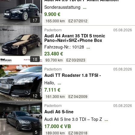
Sonderausstattung
...
9.900 €
17
165.000 km
EZ 07/2012
Paderborn
05.08.2026
Audi A4 Avant 35 TDI S tronic
Pano+Navi+SHZ+Phone Box
Fahrzeug-Nr.: 10128
...
23.480 €
18
93.700 km
EZ 03/2023
Paderborn
05.08.2026
Audi TT Roadster 1.8 TFSI -
Hallo,
...
7.111 €
12
161.300 km
EZ 04/2009
Paderborn
05.08.2026
Audi A6 S-line
Audi A6 S line 3.0 TDI – Top Z
...
17.000 € VB
5
189.000 km
EZ 08/2018