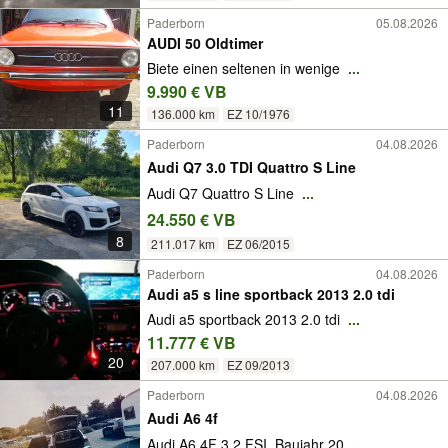
Paderborn
05.08.2026
AUDI 50 Oldtimer
Biete einen seltenen in wenige
...
9.990 € VB
11
136.000 km
EZ 10/1976
Paderborn
04.08.2026
Audi Q7 3.0 TDI Quattro S Line
Audi Q7 Quattro S Line
...
24.550 € VB
8
211.017 km
EZ 06/2015
Paderborn
04.08.2026
Audi a5 s line sportback 2013 2.0 tdi
Audi a5 sportback 2013 2.0 tdi
...
11.777 € VB
20
207.000 km
EZ 09/2013
Paderborn
04.08.2026
Audi A6 4f
Audi A6 4F 3.2 FSI, Baujahr 20
...