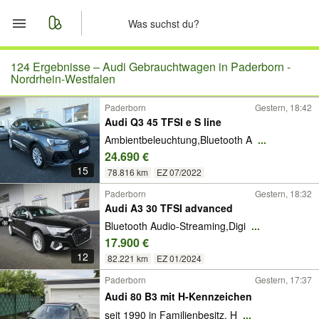
Start
124 Ergebnisse –
Audi Gebrauchtwagen in Paderborn -
Nordrhein-Westfalen
Merkliste
Paderborn
Gestern, 18:42
Audi Q3 45 TFSI e S line
Nachrichten
Ambientbeleuchtung,Bluetooth A
...
24.690 €
Anzeige aufgeben
15
78.816 km
EZ 07/2022
Paderborn
Gestern, 18:32
Audi A3 30 TFSI advanced
Bluetooth Audio-Streaming,Digi
...
17.900 €
12
82.221 km
EZ 01/2024
Paderborn
Gestern, 17:37
Audi 80 B3 mit H-Kennzeichen
seit 1990 in Familienbesitz. H
...