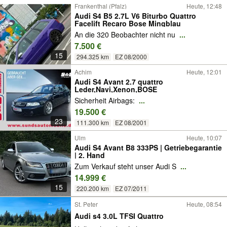
Frankenthal (Pfalz)
Heute, 12:48
Audi S4 B5 2.7L V6 Biturbo Quattro
Facelift Recaro Bose Mingblau
An die 320 Beobachter nicht nu
...
7.500 €
15
294.325 km
EZ 08/2000
Achim
Heute, 12:01
Audi S4 Avant 2.7 quattro
Leder,Navi,Xenon,BOSE
Sicherheit Airbags:
...
19.500 €
23
111.300 km
EZ 08/2001
Ulm
Heute, 10:07
Audi S4 Avant B8 333PS | Getriebegarantie
| 2. Hand
Zum Verkauf steht unser Audi S
...
14.999 €
15
220.200 km
EZ 07/2011
St. Peter
Heute, 08:54
Audi s4 3.0L TFSI Quattro