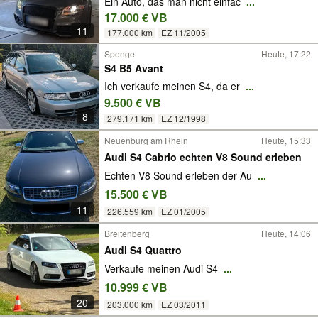
Ein Auto, das man nicht einfac
...
17.000 € VB
11
177.000 km
EZ 11/2005
Spenge
Heute, 17:22
S4 B5 Avant
Ich verkaufe meinen S4, da er
...
9.500 € VB
8
279.171 km
EZ 12/1998
Neuenburg am Rhein
Heute, 15:33
Audi S4 Cabrio echten V8 Sound erleben
Echten V8 Sound erleben der Au
...
15.500 € VB
11
226.559 km
EZ 01/2005
Breitenberg
Heute, 14:06
Audi S4 Quattro
Verkaufe meinen Audi S4
...
10.999 € VB
20
203.000 km
EZ 03/2011