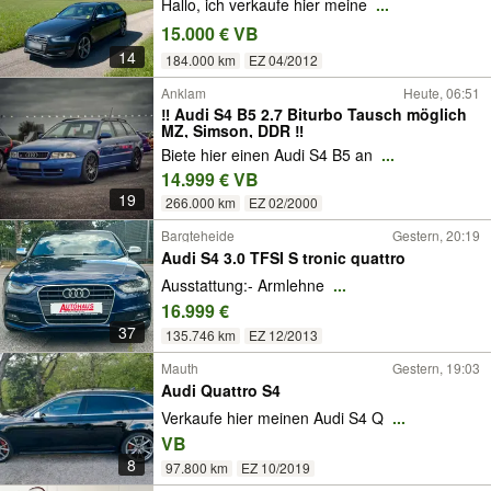
Hallo, ich verkaufe hier meine
...
15.000 € VB
14
184.000 km
EZ 04/2012
Anklam
Heute, 06:51
‼️ Audi S4 B5 2.7 Biturbo Tausch möglich
MZ, Simson, DDR ‼️
Biete hier einen Audi S4 B5 an
...
14.999 € VB
19
266.000 km
EZ 02/2000
Bargteheide
Gestern, 20:19
Audi S4 3.0 TFSI S tronic quattro
Ausstattung:- Armlehne
...
16.999 €
37
135.746 km
EZ 12/2013
Mauth
Gestern, 19:03
Audi Quattro S4
Verkaufe hier meinen Audi S4 Q
...
VB
8
97.800 km
EZ 10/2019