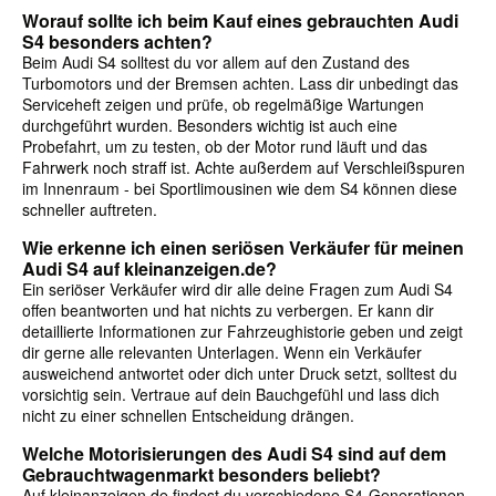
Worauf sollte ich beim Kauf eines gebrauchten Audi
S4 besonders achten?
Beim Audi S4 solltest du vor allem auf den Zustand des
Turbomotors und der Bremsen achten. Lass dir unbedingt das
Serviceheft zeigen und prüfe, ob regelmäßige Wartungen
durchgeführt wurden. Besonders wichtig ist auch eine
Probefahrt, um zu testen, ob der Motor rund läuft und das
Fahrwerk noch straff ist. Achte außerdem auf Verschleißspuren
im Innenraum - bei Sportlimousinen wie dem S4 können diese
schneller auftreten.
Wie erkenne ich einen seriösen Verkäufer für meinen
Audi S4 auf kleinanzeigen.de?
Ein seriöser Verkäufer wird dir alle deine Fragen zum Audi S4
offen beantworten und hat nichts zu verbergen. Er kann dir
detaillierte Informationen zur Fahrzeughistorie geben und zeigt
dir gerne alle relevanten Unterlagen. Wenn ein Verkäufer
ausweichend antwortet oder dich unter Druck setzt, solltest du
vorsichtig sein. Vertraue auf dein Bauchgefühl und lass dich
nicht zu einer schnellen Entscheidung drängen.
Welche Motorisierungen des Audi S4 sind auf dem
Gebrauchtwagenmarkt besonders beliebt?
Auf kleinanzeigen.de findest du verschiedene S4-Generationen