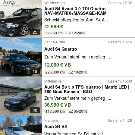
Wardenburg
Gestern, 17:32
Audi S4 Avant 3.0 TDI Quattro
NAV+MATRIX+MASSAGE+KAM
Scheckheftgepflegter Audi S4 A
...
42.989 €
25
52.750 km
EZ 12/2022
Zahna-Elster
Gestern, 15:14
Audi S4 Quattro
Zum Verkauf steht mein gepfleg
...
12.000 € VB
19
225.000 km
EZ 10/2010
Mittelangeln
Gestern, 15:00
Audi S4 B9 3.0 TFSI quattro | Matrix LED |
360 Grad Kamera | B&O
Zum Verkauf steht mein gepfleg
...
36.990 € VB
20
113.500 km
EZ 05/2018
Freiberg
Gestern, 14:20
Audi S4 B5
Verkaufe meinen S4 B5 mit 2.7
...