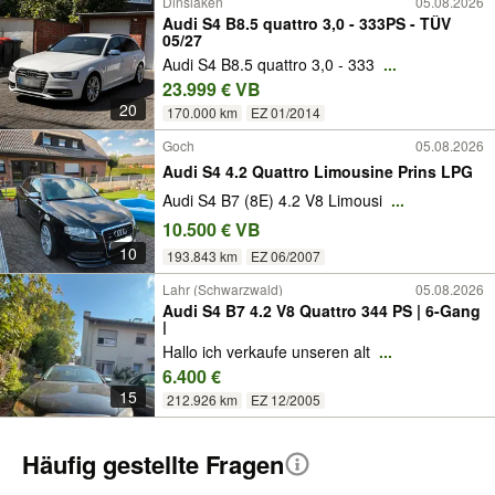
Dinslaken
05.08.2026
Audi S4 B8.5 quattro 3,0 - 333PS - TÜV
05/27
Audi S4 B8.5 quattro 3,0 - 333
...
23.999 € VB
20
170.000 km
EZ 01/2014
Goch
05.08.2026
Audi S4 4.2 Quattro Limousine Prins LPG
Audi S4 B7 (8E) 4.2 V8 Limousi
...
10.500 € VB
10
193.843 km
EZ 06/2007
Lahr (Schwarzwald)
05.08.2026
Audi S4 B7 4.2 V8 Quattro 344 PS | 6-Gang
|
Hallo ich verkaufe unseren alt
...
6.400 €
15
212.926 km
EZ 12/2005
Häufig gestellte Fragen