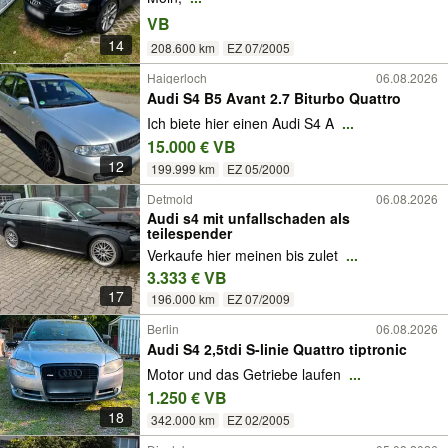
VB
14
208.600 km
EZ 07/2005
Haigerloch
06.08.2026
Audi S4 B5 Avant 2.7 Biturbo Quattro
Ich biete hier einen Audi S4 A
...
15.000 € VB
12
199.999 km
EZ 05/2000
Detmold
06.08.2026
Audi s4 mit unfallschaden als
teilespender
Verkaufe hier meinen bis zulet
...
3.333 € VB
17
196.000 km
EZ 07/2009
Berlin
06.08.2026
Audi S4 2,5tdi S-linie Quattro tiptronic
Motor und das Getriebe laufen
...
1.250 € VB
18
342.000 km
EZ 02/2005