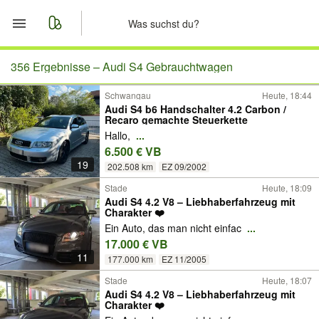
Start
356 Ergebnisse –
Audi S4 Gebrauchtwagen
Schwangau
Heute, 18:44
Merkliste
Audi S4 b6 Handschalter 4.2 Carbon /
Recaro gemachte Steuerkette
Nachrichten
Hallo,
...
6.500 € VB
19
Anzeige aufgeben
202.508 km
EZ 09/2002
Stade
Heute, 18:09
Audi S4 4.2 V8 – Liebhaberfahrzeug mit
Charakter ❤️
Ein Auto, das man nicht einfac
...
17.000 € VB
11
177.000 km
EZ 11/2005
Stade
Heute, 18:07
Audi S4 4.2 V8 – Liebhaberfahrzeug mit
Charakter ❤️