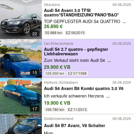
Straubing
06.08.2026
Audi S4 Avant 3.0 TFSI
quattro*STANDHEIZUNG*PANO*B&O*
TOP GEPFLEGTER AUDI S4 QUATTRO
...
26.890 €
55.988 km
EZ 06/2015
22
Oer-Erkenschwick
06.08.2026
Audi S4 2.7 quattro - gepflegter
Liebhaberwagen
Zum Verkauf steht mein Audi S4
...
29.900 € VB
15
105.000 km
EZ 07/1998
Harburg (Schwaben)
06.08.2026
Audi S4 Avant B8 Kombi quattro 3.0 V6
Ich verkaufe schweren Herzens
...
19.900 € VB
17
169.780 km
EZ 11/2013
Südbrookmerland
06.08.2026
Audi S4 B7 Avant, V8 Schalter
Moin,
...