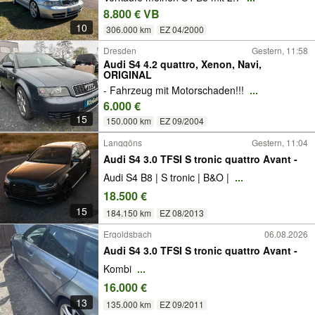
8.800 € VB
10
306.000 km
EZ 04/2000
Dresden
Gestern, 11:58
Audi S4 4.2 quattro, Xenon, Navi,
ORIGINAL
- Fahrzeug mit Motorschaden!!!
...
6.000 €
15
150.000 km
EZ 09/2004
Langgöns
Gestern, 11:04
Audi S4 3.0 TFSI S tronic quattro Avant -
Audi S4 B8 | S tronic | B&O |
...
18.500 €
15
184.150 km
EZ 08/2013
Ergoldsbach
06.08.2026
Audi S4 3.0 TFSI S tronic quattro Avant -
Kombi
...
16.000 €
13
135.000 km
EZ 09/2011