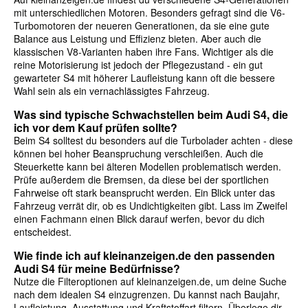
mit unterschiedlichen Motoren. Besonders gefragt sind die V6-
Turbomotoren der neueren Generationen, da sie eine gute
Balance aus Leistung und Effizienz bieten. Aber auch die
klassischen V8-Varianten haben ihre Fans. Wichtiger als die
reine Motorisierung ist jedoch der Pflegezustand - ein gut
gewarteter S4 mit höherer Laufleistung kann oft die bessere
Wahl sein als ein vernachlässigtes Fahrzeug.
Was sind typische Schwachstellen beim Audi S4, die
ich vor dem Kauf prüfen sollte?
Beim S4 solltest du besonders auf die Turbolader achten - diese
können bei hoher Beanspruchung verschleißen. Auch die
Steuerkette kann bei älteren Modellen problematisch werden.
Prüfe außerdem die Bremsen, da diese bei der sportlichen
Fahrweise oft stark beansprucht werden. Ein Blick unter das
Fahrzeug verrät dir, ob es Undichtigkeiten gibt. Lass im Zweifel
einen Fachmann einen Blick darauf werfen, bevor du dich
entscheidest.
Wie finde ich auf kleinanzeigen.de den passenden
Audi S4 für meine Bedürfnisse?
Nutze die Filteroptionen auf kleinanzeigen.de, um deine Suche
nach dem idealen S4 einzugrenzen. Du kannst nach Baujahr,
Laufleistung, Ausstattung und Kraftstoffart filtern. Überlege dir