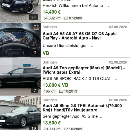
Herzlich Willkommen bei Automo
...
14.490 €
34
54.582 km
EZ 07/2009
Solingen
03.08.2026
Audi A4 A5 A6 A7 A8 Q5 Q7 Q8 Apple
CarPlay - Android Auto - Navi
Unsere Dienstleistungen:
...
2
VB
Solingen
02.08.2026
Audi A5 Top gepflegter [Marke] [Modell] –
[Wichtigstes Extra]
AUDI A5 SPORTBACK 2.0 TDI QUAT
...
13.800 € VB
7
165 km
EZ 10/2013
Solingen
02.08.2026
Audi A5 Sline|2.0 TFSI|Automatik|79.000
Km|1 Hand|Tüv Neu|quattro
Sehr gepflegter Audi A5 S line
...
13.500 €
16
79.000 km
EZ 10/2009