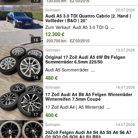
130.000 km
EZ 03/2016
Solingen
20.07.2026
Audi A5 3.0 TDI Quattro Cabrio |2. Hand |
Vollleder | B&O | 20“
Zum Verkauf: Audi A5 3.0 TDI Q
...
12.300 €
16
200.700 km
EZ 03/2010
Solingen
19.07.2026
Original 17 Zoll Audi A5 8W B9 Felgen
Sommerräder 6,5mm 225/50
Audi A5 Sommerräder
...
14
480 €
Solingen
16.07.2026
17 Zoll Audi A4 B8 A5 Felgen Winterräder
Winterreifen 7,5mm Coupé
17 Zoll Audi A4 | A5 Winterräd
...
17
400 €
Solingen
14.07.2026
20Zoll Felgen Audi A4 S4 A5 S5 A6 S6 A7
Q2 SQ2 Q5 SQ5 A3 S3 RS3