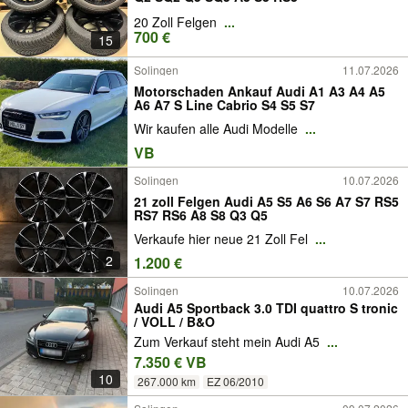
20 Zoll Felgen
...
700 €
15
Solingen
11.07.2026
Motorschaden Ankauf Audi A1 A3 A4 A5
A6 A7 S Line Cabrio S4 S5 S7
Wir kaufen alle Audi Modelle
...
VB
Solingen
10.07.2026
21 zoll Felgen Audi A5 S5 A6 S6 A7 S7 RS5
RS7 RS6 A8 S8 Q3 Q5
Verkaufe hier neue 21 Zoll Fel
...
2
1.200 €
Solingen
10.07.2026
Audi A5 Sportback 3.0 TDI quattro S tronic
/ VOLL / B&O
Zum Verkauf steht mein Audi A5
...
7.350 € VB
10
267.000 km
EZ 06/2010