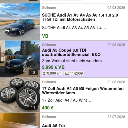
Solingen
02.08.2026
SUCHE Audi A1 A3 A4 A5 A6 1.4 1.8 2.0
TFSI TDI mit Motorschaden
SUCHE Audi A1 A3 A4 A5 A6 1.4
...
VB
Solingen
02.08.2026
Audi A5 Coupé 3.0 TDI
quattro|Sportdifferenzial| B&O
Zum Verkauf steht mein wunders
...
9.999 € VB
18
270.000 km
EZ 11/2009
Solingen
02.08.2026
17 Zoll Audi A4 A5 B8 Felgen Winterreifen
Winterräder 6mm
17 Zoll Audi A4 / A5 Wint
...
11
400 €
Solingen
28.07.2026
Audi A5 Tür