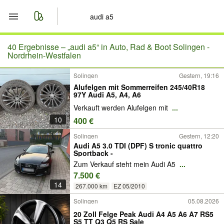
Start
40 Ergebnisse –
„audi a5“ in Auto, Rad & Boot Solingen -
Nordrhein-Westfalen
Merkliste
Solingen
Gestern, 19:16
Alufelgen mit Sommerreifen 245/40R18
Nachrichten
97Y Audi A5, A4, A6
Verkauft werden Alufelgen mit
...
Anzeige aufgeben
10
400 €
Solingen
Gestern, 12:20
Audi A5 3.0 TDI (DPF) S tronic quattro
Sportback -
Zum Verkauf steht mein Audi A5
...
7.500 €
14
267.000 km
EZ 05/2010
Solingen
05.08.2026
20 Zoll Felge Peak Audi A4 A5 A6 A7 RS5
S5 TT Q3 Q5 RS Sale