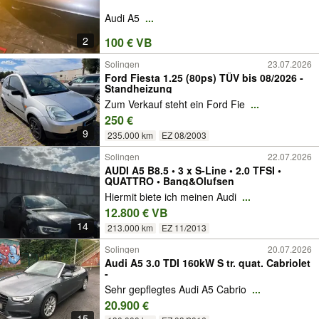
Audi A5
...
2
100 € VB
Solingen
23.07.2026
Ford Fiesta 1.25 (80ps) TÜV bis 08/2026 -
Standheizung
Zum Verkauf steht ein Ford Fie
...
250 €
9
235.000 km
EZ 08/2003
Solingen
22.07.2026
AUDI A5 B8.5 • 3 x S-Line • 2.0 TFSI •
QUATTRO • Bang&Olufsen
Hiermit biete ich meinen Audi
...
12.800 € VB
14
213.000 km
EZ 11/2013
Solingen
20.07.2026
Audi A5 3.0 TDI 160kW S tr. quat. Cabriolet
-
Sehr gepflegtes Audi A5 Cabrio
...
20.900 €
15