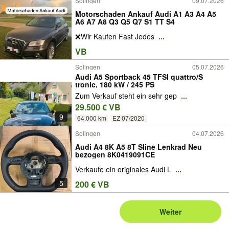
Solingen
09.07.2026
Motorschaden Ankauf Audi A1 A3 A4 A5
A6 A7 A8 Q3 Q5 Q7 S1 TT S4
❌Wir Kaufen Fast Jedes
...
VB
Solingen
05.07.2026
Audi A5 Sportback 45 TFSI quattro/S
tronic, 180 kW / 245 PS
Zum Verkauf steht ein sehr gep
...
29.500 € VB
9
64.000 km
EZ 07/2020
Solingen
04.07.2026
Audi A4 8K A5 8T Sline Lenkrad Neu
bezogen 8K0419091CE
Verkaufe ein originales Audi L
...
5
200 € VB
Weiter