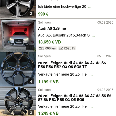
Ich biete eine hochwertige 20
...
2
999 €
Solingen
05.08.2026
Audi A5 3xSline
Audi A5, Baujahr 2015,3-fach S
...
13.650 € VB
11
228.000 km
EZ 12/2015
Solingen
05.08.2026
20 zoll Felgen Audi A4 A5 A6 A7 A8 S5
RS5 RS6 RS7 Q3 Q5 SQ5 TT
Verkaufe hier neue 20 Zoll Fel
...
4
1.199 € VB
Solingen
04.08.2026
20 zoll Felgen Audi A4 A5 A6 A7 A8 S5 S6
S7 S8 RS3 RS5 Q3 Q5 SQ5
Verkaufe hier neue 20 Zoll Fel
...
3
1.249 € VB