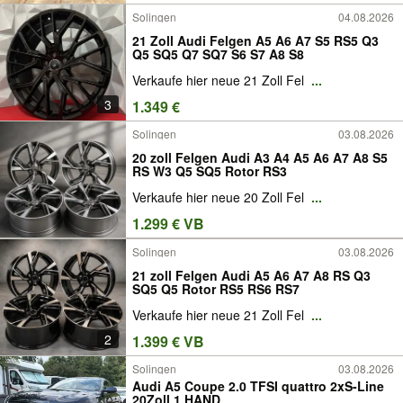
Solingen
04.08.2026
21 Zoll Audi Felgen A5 A6 A7 S5 RS5 Q3
Q5 SQ5 Q7 SQ7 S6 S7 A8 S8
Verkaufe hier neue 21 Zoll Fel
...
3
1.349 €
Solingen
03.08.2026
20 zoll Felgen Audi A3 A4 A5 A6 A7 A8 S5
RS W3 Q5 SQ5 Rotor RS3
Verkaufe hier neue 20 Zoll Fel
...
1.299 € VB
Solingen
03.08.2026
21 zoll Felgen Audi A5 A6 A7 A8 RS Q3
SQ5 Q5 Rotor RS5 RS6 RS7
Verkaufe hier neue 21 Zoll Fel
...
2
1.399 € VB
Solingen
03.08.2026
Audi A5 Coupe 2.0 TFSI quattro 2xS-Line
20Zoll 1.HAND