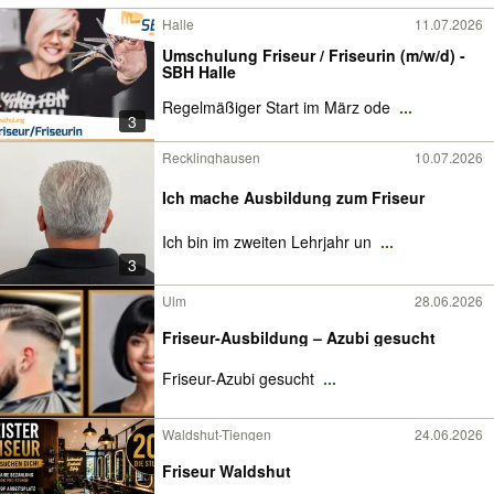
Halle
11.07.2026
Umschulung Friseur / Friseurin (m/w/d) -
SBH Halle
Regelmäßiger Start im März ode
...
3
Recklinghausen
10.07.2026
Ich mache Ausbildung zum Friseur
Ich bin im zweiten Lehrjahr un
...
3
Ulm
28.06.2026
Friseur-Ausbildung – Azubi gesucht
Friseur-Azubi gesucht
...
Waldshut-Tiengen
24.06.2026
Friseur Waldshut