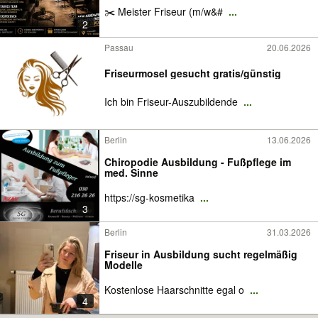
✂️ Meister Friseur (m/w&#
...
2
Passau
20.06.2026
Friseurmosel gesucht gratis/günstig
Ich bin Friseur-Auszubildende
...
Berlin
13.06.2026
Chiropodie Ausbildung - Fußpflege im
med. Sinne
https://sg-kosmetika
...
3
Berlin
31.03.2026
Friseur in Ausbildung sucht regelmäßig
Modelle
Kostenlose Haarschnitte egal o
...
4