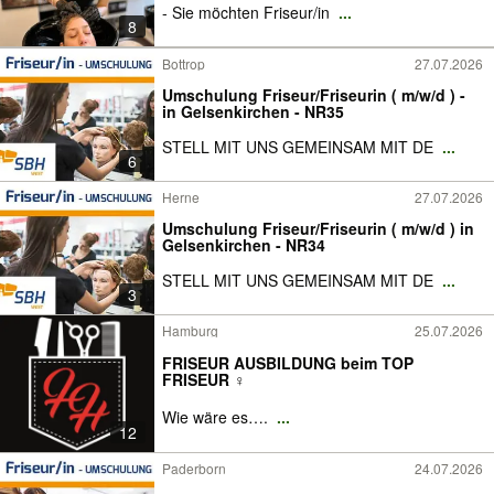
- Sie möchten Friseur/in
...
8
Bottrop
27.07.2026
Umschulung Friseur/Friseurin ( m/w/d ) -
in Gelsenkirchen - NR35
STELL MIT UNS GEMEINSAM MIT DE
...
6
Herne
27.07.2026
Umschulung Friseur/Friseurin ( m/w/d ) in
Gelsenkirchen - NR34
STELL MIT UNS GEMEINSAM MIT DE
...
3
Hamburg
25.07.2026
FRISEUR AUSBILDUNG beim TOP
FRISEUR ‍♀️
Wie wäre es….
...
12
Paderborn
24.07.2026