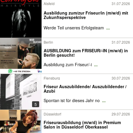
Alsfeld
31.07.2026
Ausbildung zum/zur Friseur/in (m/w/d) mit
Zukunftsperspektive
Werde Teil unseres Erfolgsteam
...
Berlin
31.07.2026
AUSBILDUNG zum FRISEUR/-IN (m/w/d) in
Berlin gesucht!
Ausbildung zum Friseur/-i
...
Flensburg
30.07.2026
Friseur Auszubildende/ Auszubildender /
Azubi
Spontan ist für dieses Jahr no
...
5
Düsseldorf
29.07.2026
Friseurausbildung (m/w/d) in Premium
Salon in Düsseldorf Oberkassel