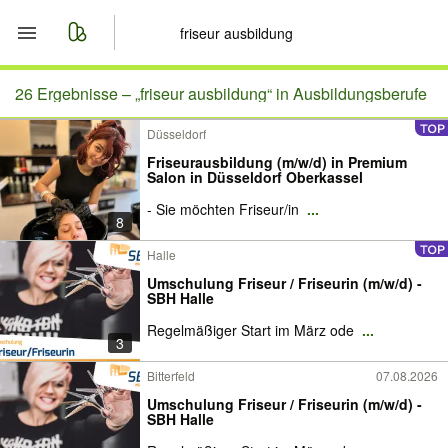
Start
26 Ergebnisse –
„friseur ausbildung“ in Ausbildungsberufe
Düsseldorf
Merkliste
Friseurausbildung (m/w/d) in Premium
Salon in Düsseldorf Oberkassel
Nachrichten
- Sie möchten Friseur/in
...
8
Anzeige aufgeben
Halle
Umschulung Friseur / Friseurin (m/w/d) -
SBH Halle
Regelmäßiger Start im März ode
...
3
Bitterfeld
07.08.2026
Umschulung Friseur / Friseurin (m/w/d) -
SBH Halle