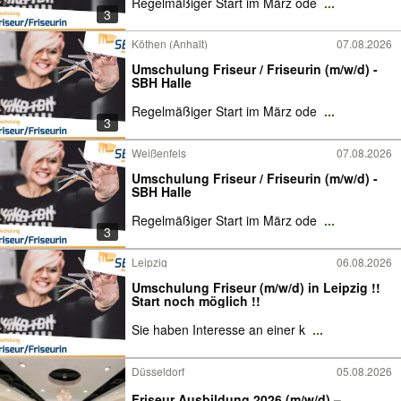
Regelmäßiger Start im März ode
...
3
Köthen (Anhalt)
07.08.2026
Umschulung Friseur / Friseurin (m/w/d) -
SBH Halle
Regelmäßiger Start im März ode
...
3
Weißenfels
07.08.2026
Umschulung Friseur / Friseurin (m/w/d) -
SBH Halle
Regelmäßiger Start im März ode
...
3
Leipzig
06.08.2026
Umschulung Friseur (m/w/d) in Leipzig !!
Start noch möglich !!
Sie haben Interesse an einer k
...
Düsseldorf
05.08.2026
Friseur Ausbildung 2026 (m/w/d) –