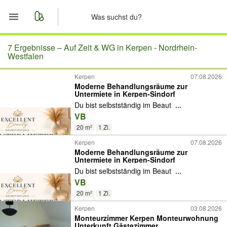
Start
7 Ergebnisse –
Auf Zeit & WG in Kerpen - Nordrhein-
Westfalen
Merkliste
Kerpen
07.08.2026
Moderne Behandlungsräume zur
Untermiete in Kerpen-Sindorf
Nachrichten
Du bist selbstständig im Beaut
...
VB
Anzeige aufgeben
20 m²
1 Zi.
Kerpen
07.08.2026
Moderne Behandlungsräume zur
Untermiete in Kerpen-Sindorf
Du bist selbstständig im Beaut
...
VB
20 m²
1 Zi.
Kerpen
03.08.2026
Monteurzimmer Kerpen Monteurwohnung
Unterkunft Gästezimmer