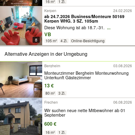
3
16 m²
1 Zi.
Kerpen
24.02.2026
ab 24.7.2026 Business/Monteure 50169
Kerpen WHG. 3 SZ, 105qm
Diese Wohnung ist ab 18.7.-31.
...
VB
8
105 m²
4 Zi.
Online-Besichtigung
Alternative Anzeigen in der Umgebung
Bergheim
03.08.2026
Monteurzimmer Bergheim Monteurwohnung
Unterkunft Gästezimmer
13 €
80 m²
3 Zi.
Frechen
06.08.2026
Wir suchen neue nette Mitbewohner ab 01
September
600 €
16 m²
1 Zi.