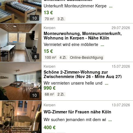
Unterkunft Monteurzimmer Kerpe
...
13 €
10
70 m²
3 Zi.
Kerpen
29.07.2026
Monteurwohnung, Monteurunterkunft,
Wohnung in Kerpen - Nähe Köln
Vermietet wird eine möblierte
...
15 €
8
100 m²
4 Zi.
Online-Besichtigung
Kerpen
15.07.2026
Schöne 2-Zimmer-Wohnung zur
Zwischenmiete (Nov 26 - Mitte Aug 27)
Wir vermieten unsere helle und
...
990 €
68 m²
2 Zi.
10
Kerpen
13.07.2026
WG-Zimmer für Frauen nähe Köln
Wir suchen jemanden mit dem wi
...
400 €