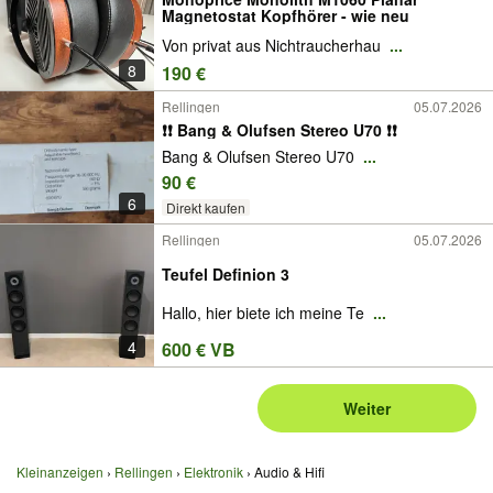
Magnetostat Kopfhörer - wie neu
Von privat aus Nichtraucherhau
...
8
190 €
Rellingen
05.07.2026
❗️❗️ Bang & Olufsen Stereo U70 ❗️❗️
Bang & Olufsen Stereo U70
...
90 €
6
Direkt kaufen
Rellingen
05.07.2026
Teufel Definion 3
Hallo, hier biete ich meine Te
...
4
600 € VB
Weiter
Kleinanzeigen
Rellingen
Elektronik
Audio & Hifi