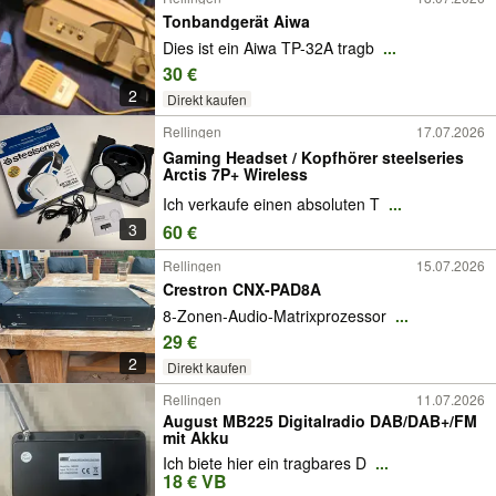
Tonbandgerät Aiwa
Dies ist ein Aiwa TP-32A tragb
...
30 €
2
Direkt kaufen
Rellingen
17.07.2026
Gaming Headset / Kopfhörer steelseries
Arctis 7P+ Wireless
Ich verkaufe einen absoluten T
...
3
60 €
Rellingen
15.07.2026
Crestron CNX-PAD8A
8-Zonen-Audio-Matrixprozessor
...
29 €
2
Direkt kaufen
Rellingen
11.07.2026
August MB225 Digitalradio DAB/DAB+/FM
mit Akku
Ich biete hier ein tragbares D
...
18 € VB