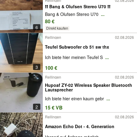
Rellingen
02.08.2026
❗️❗️ Bang & Olufsen Stereo U70 ❗️❗️
Bang & Olufsen Stereo U70
...
80 €
6
Direkt kaufen
Rellingen
02.08.2026
Teufel Subwoofer cb 51 sw thx
Ich biete hier meinen Teufel S
...
3
100 €
Rellingen
02.08.2026
Hupoaf ZY-02 Wireless Speaker Bluetooth
Lautsprecher
Ich biete hier einen kaum gebr
...
2
15 € VB
Rellingen
02.08.2026
Amazon Echo Dot - 4. Generation
Verand auf Anfrage möglich