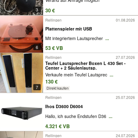
3
30 €
Rellingen
01.08.2026
Plattenspieler mit USB
Mit integriertem Lautsprecher
...
6
53 € VB
Rellingen
27.07.2026
Teufel Lautsprecher Boxen L 430 Set -
Center + 2 Säulenlautsp.
Verkaufe mein Teufel Lautsprec
...
130 €
7
Direkt kaufen
Rellingen
25.07.2026
Ihos D3600 D6004
Hallo, ich suche Endstufen D36
...
4.321 € VB
Rellingen
24.07.2026