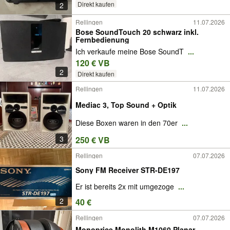
Direkt kaufen
2
Rellingen
11.07.2026
Bose SoundTouch 20 schwarz inkl.
Fernbedienung
Ich verkaufe meine Bose SoundT
...
120 € VB
2
Direkt kaufen
Rellingen
11.07.2026
Mediac 3, Top Sound + Optik
Diese Boxen waren in den 70er
...
3
250 € VB
Rellingen
07.07.2026
Sony FM Receiver STR-DE197
Er ist bereits 2x mit umgezoge
...
2
40 €
Rellingen
07.07.2026
Monoprice Monolith M1060 Planar