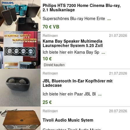
Philips HTS 7200 Home Cinema Blu-ray,
2.1 Musikanlage
Superschönes Blu-ray Home Ente
...
4
70 € VB
Rellingen
21.07.2026
Kama Bay Speaker Multimedia
Lautsprecher System 5.25 Zoll
Ich biete hier ein Kama Bay Sp
...
10 €
3
Direkt kaufen
Rellingen
21.07.2026
JBL Bluetooth In-Ear Kopfhörer mit
Ladecase
Ich biete hier ein Paar JBL Bl
...
25 €
Rellingen
20.07.2026
Tivoli Audio Music Sytem
Gebrauchtes Tivoli Audio Music
...