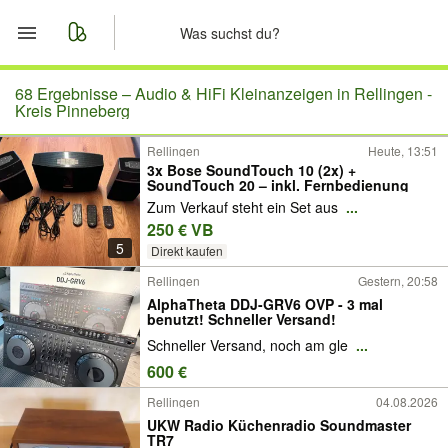
Start
68 Ergebnisse –
Audio & HiFi Kleinanzeigen in Rellingen -
Kreis Pinneberg
Merkliste
Rellingen
Heute, 13:51
3x Bose SoundTouch 10 (2x) +
SoundTouch 20 – inkl. Fernbedienung
Nachrichten
Zum Verkauf steht ein Set aus
...
250 € VB
Anzeige aufgeben
5
Direkt kaufen
Rellingen
Gestern, 20:58
AlphaTheta DDJ-GRV6 OVP - 3 mal
benutzt! Schneller Versand!
Schneller Versand, noch am gle
...
600 €
Rellingen
04.08.2026
UKW Radio Küchenradio Soundmaster
TR7