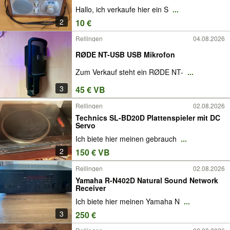
Hallo, ich verkaufe hier ein S
...
2
10 €
Rellingen
04.08.2026
RØDE NT-USB USB Mikrofon
Zum Verkauf steht ein RØDE NT-
...
3
45 € VB
Rellingen
02.08.2026
Technics SL-BD20D Plattenspieler mit DC
Servo
Ich biete hier meinen gebrauch
...
2
150 € VB
Rellingen
02.08.2026
Yamaha R-N402D Natural Sound Network
Receiver
Ich biete hier meinen Yamaha N
...
3
250 €