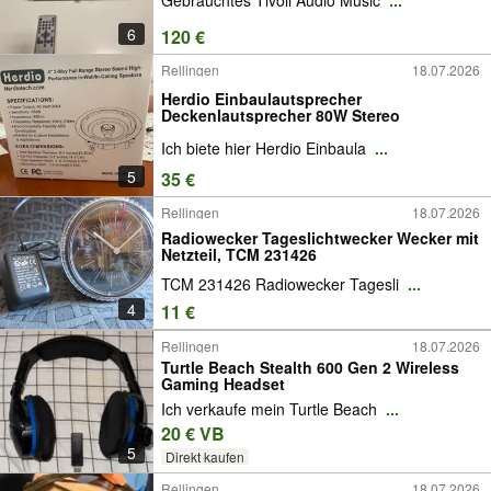
6
120 €
Rellingen
18.07.2026
Herdio Einbaulautsprecher
Deckenlautsprecher 80W Stereo
Ich biete hier Herdio Einbaula
...
5
35 €
Rellingen
18.07.2026
Radiowecker Tageslichtwecker Wecker mit
Netzteil, TCM 231426
TCM 231426 Radiowecker Tagesli
...
4
11 €
Rellingen
18.07.2026
Turtle Beach Stealth 600 Gen 2 Wireless
Gaming Headset
Ich verkaufe mein Turtle Beach
...
20 € VB
5
Direkt kaufen
Rellingen
18.07.2026