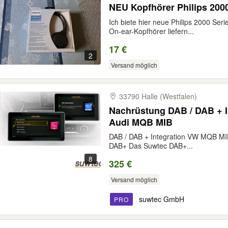
NEU Kopfhörer Philips 20
Ich biete hier neue Philips 2000 Ser
On-ear-Kopfhörer liefern...
17 €
2
Versand möglich
33790 Halle (Westfalen)
Nachrüstung DAB / DAB + I
Audi MQB MIB
DAB / DAB + Integration VW MQB MI
DAB+ Das Suwtec DAB+...
8
325 €
Versand möglich
suwtec GmbH
PRO