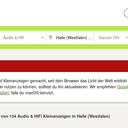
Audio & Hifi
Ganzer Ort
ken um zu suchen, oder Vorschläge mit den Pfeiltasten nach oben/unt
PLZ oder Ort eingeben. Eingabetaste drücke
Suche im Umkreis 
f Kleinanzeigen gemacht, seit dein Browser das Licht der Welt erblickt 
i nutzen zu können, solltest du ihn aktualisieren. Wir empfehlen
Goog
Safari
, falls du macOS benutzt.
5 von 134 Audio & HiFi Kleinanzeigen in Halle (Westfalen)