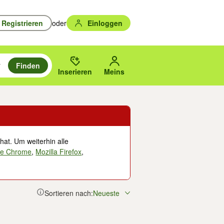
Registrieren
oder
Einloggen
Finden
en durchsuchen und mit Eingabetaste auswählen.
n um zu suchen, oder Vorschläge mit den Pfeiltasten nach oben/unten
des gewählten Orts oder PLZ.
Inserieren
Meins
hat. Um weiterhin alle
le Chrome
,
Mozilla Firefox
,
Sortieren nach:
Neueste