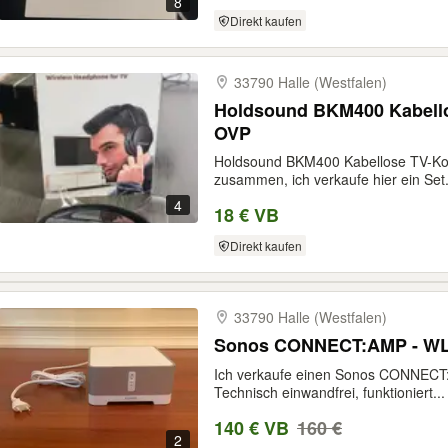
8
Direkt kaufen
33790 Halle (Westfalen)
Holdsound BKM400 Kabello
OVP
Holdsound BKM400 Kabellose TV-Kop
zusammen, ich verkaufe hier ein Set.
4
18 € VB
Direkt kaufen
33790 Halle (Westfalen)
Sonos CONNECT:AMP - WL
Ich verkaufe einen Sonos CONNECT:
Technisch einwandfrei, funktioniert...
140 € VB
160 €
2