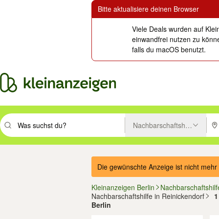
Bitte aktualisiere deinen Browser
Viele Deals wurden auf Klei
einwandfrei nutzen zu könne
falls du macOS benutzt.
Nachbarschaftshilfe
Suchbegriff eingeben. Eingabetaste drücken um zu suchen, oder Vorsc
PLZ
Die gewünschte Anzeige ist nicht mehr 
Kleinanzeigen Berlin
Nachbarschaftshilf
Nachbarschaftshilfe in Reinickendorf
1
Berlin