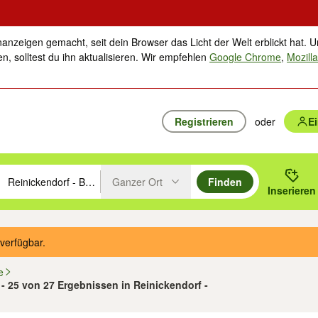
nanzeigen gemacht, seit dein Browser das Licht der Welt erblickt hat. U
n, solltest du ihn aktualisieren. Wir empfehlen
Google Chrome
,
Mozilla
Registrieren
oder
E
Ganzer Ort
Finden
hläge mit den Pfeiltasten nach oben/unten durchsuchen und mit Einga
 oder Ort eingeben. Eingabetaste drücken um zu suchen, oder Vorschl
Inserieren
Suche im Umkreis des gewählten Orts oder PLZ
verfügbar.
e
 - 25 von 27 Ergebnissen in Reinickendorf -