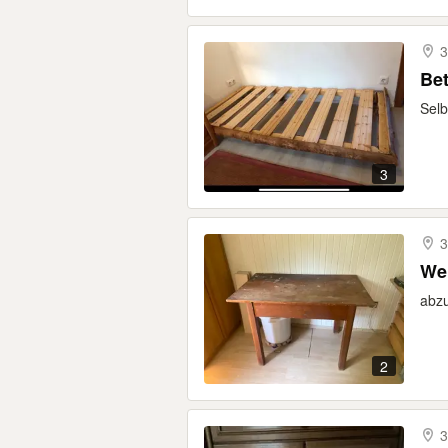
3
Be
Selb
3
3
Wer
abzu
2
3