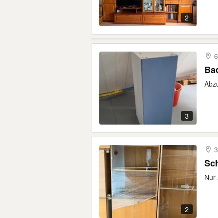
2
6
Ba
Abz
3
3
Sc
Nur
2