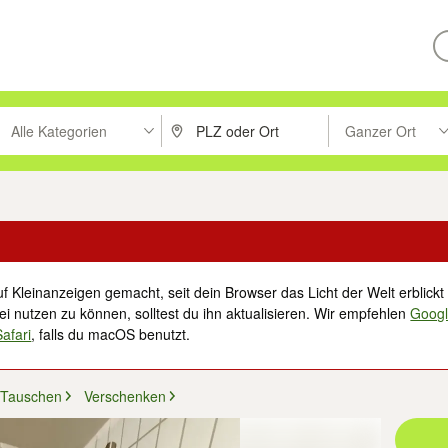
Alle Kategorien
Ganzer Ort
ken um zu suchen, oder Vorschläge mit den Pfeiltasten nach oben/unt
PLZ oder Ort eingeben. Eingabetaste drücke
Suche im Umkreis 
f Kleinanzeigen gemacht, seit dein Browser das Licht der Welt erblickt 
i nutzen zu können, solltest du ihn aktualisieren. Wir empfehlen
Goog
Safari
, falls du macOS benutzt.
 Tauschen
Verschenken