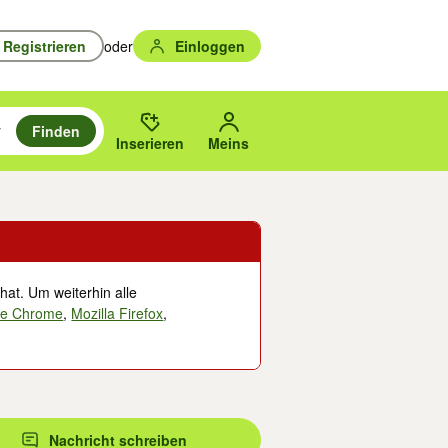
Registrieren
oder
Einloggen
Finden
en durchsuchen und mit Eingabetaste auswählen.
n um zu suchen, oder Vorschläge mit den Pfeiltasten nach oben/unten
des gewählten Orts oder PLZ.
Inserieren
Meins
hat. Um weiterhin alle
le Chrome
,
Mozilla Firefox
,
Nachricht schreiben