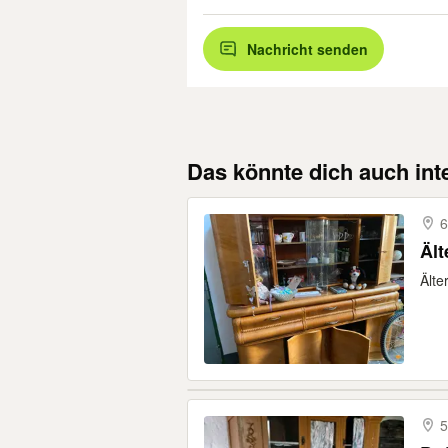
Nachricht senden
Das könnte dich auch int
6
Äl
Älte
5