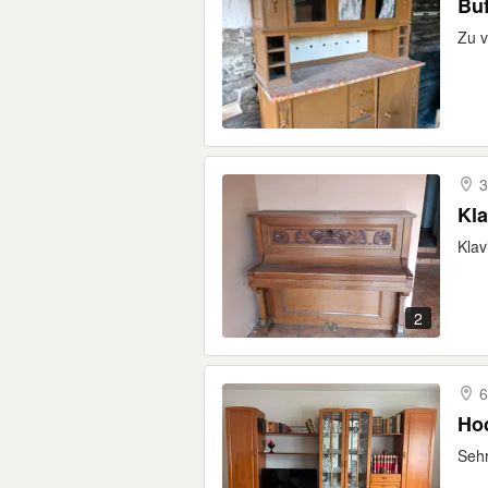
Buf
Zu 
3
Kla
Klav
2
6
Ho
Sehr