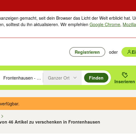
nanzeigen gemacht, seit dein Browser das Licht der Welt erblickt hat. U
n, solltest du ihn aktualisieren. Wir empfehlen
Google Chrome
,
Mozilla
Registrieren
oder
E
Ganzer Ort
Finden
hläge mit den Pfeiltasten nach oben/unten durchsuchen und mit Einga
 oder Ort eingeben. Eingabetaste drücken um zu suchen, oder Vorschl
Inserieren
Suche im Umkreis des gewählten Orts oder PLZ
verfügbar.
n
 von 46 Artikel zu verschenken in Frontenhausen