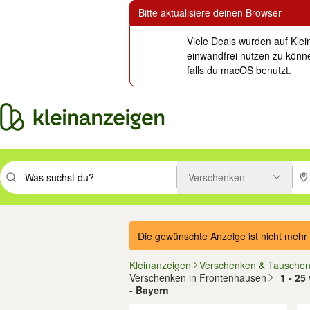
Bitte aktualisiere deinen Browser
Viele Deals wurden auf Klei
einwandfrei nutzen zu könne
falls du macOS benutzt.
Verschenken
Suchbegriff eingeben. Eingabetaste drücken um zu suchen, oder Vorsc
PLZ
Die gewünschte Anzeige ist nicht mehr 
Kleinanzeigen
Verschenken & Tausche
Verschenken in Frontenhausen
1 - 25
- Bayern