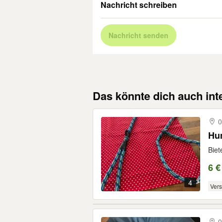
Nachricht schreiben
Nachricht senden
Das könnte dich auch int
0
Hun
Biet
6 €
4
Ver
0