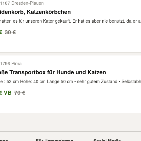
1187 Dresden-​Plauen
idenkorb, Katzenkörbchen
hatten es für unseren Kater gekauft. Er hat es aber nie benutzt, da er a
€
30 €
1796 Pirna
oße Transportbox für Hunde und Katzen
te : 53 cm Höhe: 40 cm Länge 50 cm • sehr gutem Zustand • Selbstab
€ VB
70 €
onen
Für Unternehmen
Social Media