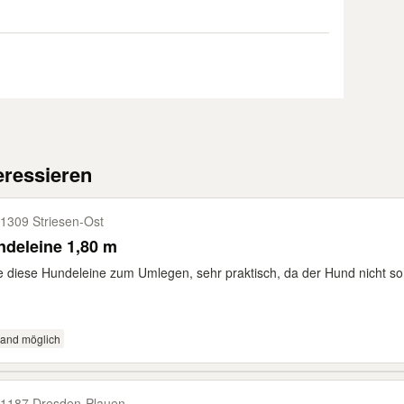
eressieren
1309 Striesen-​Ost
deleine 1,80 m
e diese Hundeleine zum Umlegen, sehr praktisch, da der Hund nicht so s
sand möglich
1187 Dresden-​Plauen