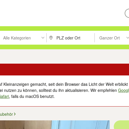
Alle Kategorien
Ganzer Ort
ken um zu suchen, oder Vorschläge mit den Pfeiltasten nach oben/unt
PLZ oder Ort eingeben. Eingabetaste drücke
Suche im Umkreis 
f Kleinanzeigen gemacht, seit dein Browser das Licht der Welt erblickt 
i nutzen zu können, solltest du ihn aktualisieren. Wir empfehlen
Goog
Safari
, falls du macOS benutzt.
ubehör