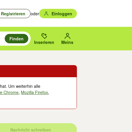
Registrieren
oder
Einloggen
Finden
en durchsuchen und mit Eingabetaste auswählen.
n um zu suchen, oder Vorschläge mit den Pfeiltasten nach oben/unten
des gewählten Orts oder PLZ.
Inserieren
Meins
hat. Um weiterhin alle
le Chrome
,
Mozilla Firefox
,
Nachricht schreiben