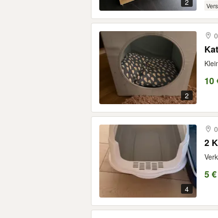
2
Ver
0
Ka
Klei
10 
2
0
2 K
Verk
5 €
4