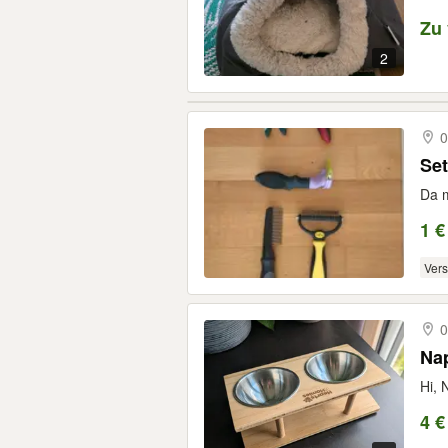
Zu
2
0
Set
Da m
1 €
Ver
0
Nap
Hi, 
4 €