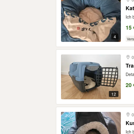
Ka
Ich 
15 
4
Ver
0
Tra
Deta
20 
12
0
Kus
Ich 