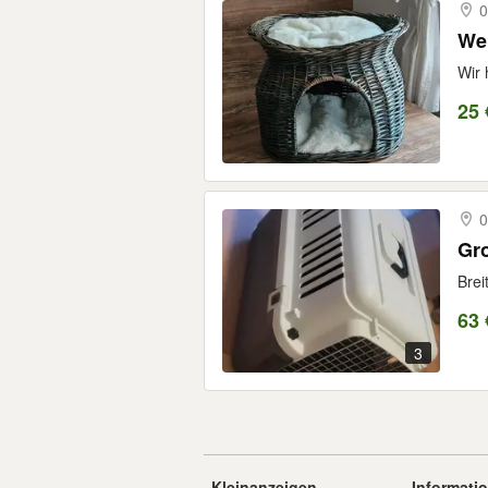
0
We
Wir 
25 
0
Gr
Brei
63 
3
Kleinanzeigen
Informati