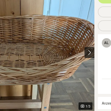
AL
Anzei
1
/3