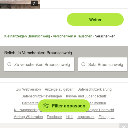
2
Weiter
Kleinanzeigen Braunschweig
Verschenken & Tauschen
Verschenken
Beliebt in Verschenken Braunschweig
Zu verschenken Braunschweig
Sofa Braunschweig
Zur Webversion
Anzeige aufgeben
Datenschutzerklärung
Datenschutzeinstellungen
Kinder- und Jugendschutz
Barrierefreiheitserklärung
Sicherheitslücken melden
Filter anpassen
Nutzungsbedingungen
Beliebte Suchen
Anzeigen Übersicht
Vertrag Widerrufen
Feedback
Hilfe
Impressum
Einloggen