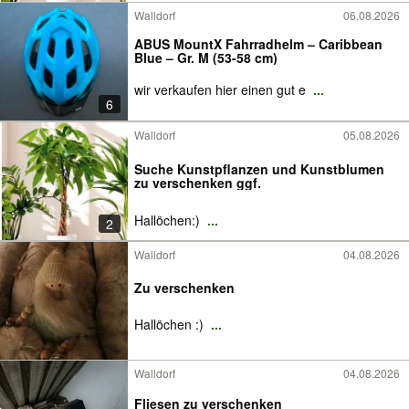
Walldorf
06.08.2026
ABUS MountX Fahrradhelm – Caribbean
Blue – Gr. M (53-58 cm)
wir verkaufen hier einen gut e
...
6
Walldorf
05.08.2026
Suche Kunstpflanzen und Kunstblumen
zu verschenken ggf.
Hallöchen:)
...
2
Walldorf
04.08.2026
Zu verschenken
Hallöchen :)
...
Walldorf
04.08.2026
Fliesen zu verschenken