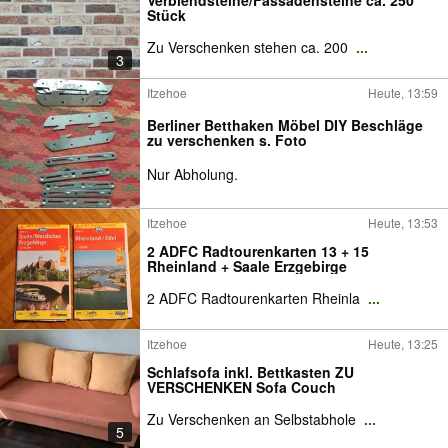
Verblendsteine/Fassadensteine ca. 250
Stück
Zu Verschenken stehen ca. 200
...
3
Itzehoe
Heute, 13:59
Berliner Betthaken Möbel DIY Beschläge
zu verschenken s. Foto
Nur Abholung.
Itzehoe
Heute, 13:53
2 ADFC Radtourenkarten 13 + 15
Rheinland + Saale Erzgebirge
2 ADFC Radtourenkarten Rheinla
...
Itzehoe
Heute, 13:25
Schlafsofa inkl. Bettkasten ZU
VERSCHENKEN Sofa Couch
Zu Verschenken an Selbstabhole
...
5