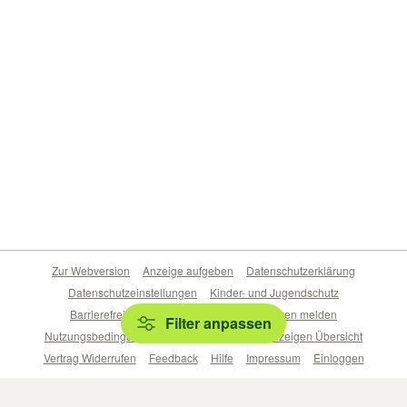
Zur Webversion
Anzeige aufgeben
Datenschutzerklärung
Datenschutzeinstellungen
Kinder- und Jugendschutz
Barrierefreiheitserklärung
Sicherheitslücken melden
Filter anpassen
Nutzungsbedingungen
Beliebte Suchen
Anzeigen Übersicht
Vertrag Widerrufen
Feedback
Hilfe
Impressum
Einloggen